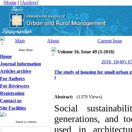
[
Home
] [
Archive
]
Main
About
Current Issue
Main Menu
Volume 16, Issue 49 (3-2018)
Home
2018, 16(49): 6
Journal Information
Articles archive
The study of housing for small urban gro
)
For Authors
For Reviewers
Registration
Abstract:
(1379 Views)
Contact us
Social sustainabi
Site Facilities
generations, and to
Search in website
used in architectu