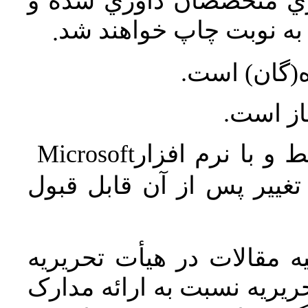
اري متخصصان داوري شده و
ه نوبت چاپ خواهند شد
.
ه(گان) است
جاز است
Microsoft
 و با نرم افزار
غییر پس از آن قابل قبول
 مقالات در هیأت تحریریه
یریه نسبت به ارائه مدارک