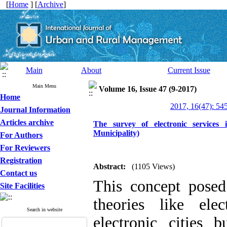
[
Home
] [
Archive
]
Main
About
Current Issue
Main Menu
Volume 16, Issue 47 (9-2017)
Home
2017, 16(47): 54
Journal Information
Articles archive
The survey of electronic services
Municipality)
For Authors
For Reviewers
Registration
Abstract:
(1105 Views)
Contact us
This concept posed 
Site Facilities
theories like ele
Search in website
electronic cities 