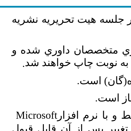
در جلسه هيت تحريريه نشريه
اري متخصصان داوري شده و
ه نوبت چاپ خواهند شد
.
ه(گان) است
جاز است
Microsoft
 و با نرم افزار
غییر پس از آن قابل قبول