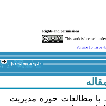
Rights and permissions
This work is licensed unde
Volume 16, Issue 4
قاله
 با مطالعات حوزه مديريت