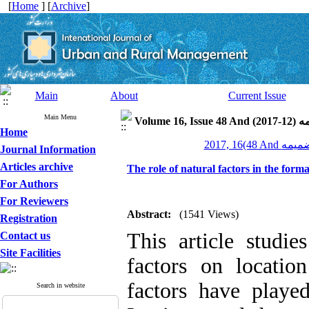
[
Home
] [
Archive
]
Main
About
Current Issue
Main Menu
Volume 16, Issue 
Home
Journal Information
Articles archive
The role of natural factors in the format
For Authors
For Reviewers
Abstract:
(1541 Views)
Registration
This article studie
Contact us
Site Facilities
factors on location
factors have played
Search in website