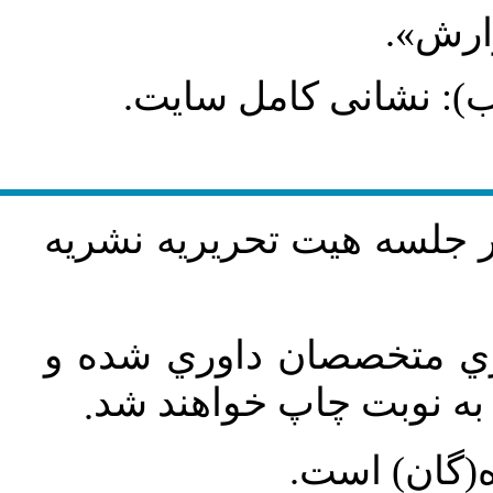
گزارش
طلب): نشانی کامل سایت
در جلسه هيت تحريريه نشريه
اري متخصصان داوري شده و
ه نوبت چاپ خواهند شد
.
ه(گان) است