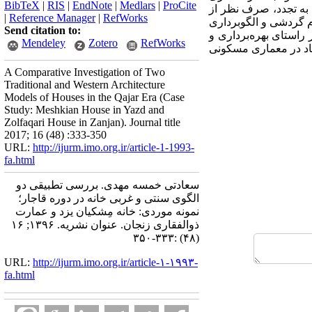
BibTeX
|
RIS
|
EndNote
|
Medlars
|
ProCite
به تجدد، صرف نظر از
|
Reference Manager
|
RefWorks
م گردشی و الگوبرداری
Send citation to:
راستای بهره‌برداری و
Mendeley
Zotero
RefWorks
اد در معماری مسکونی
A Comparative Investigation of Two
Traditional and Western Architecture
Models of Houses in the Qajar Era (Case
Study: Meshkian House in Yazd and
Zolfaqari House in Zanjan). Journal title
2017; 16 (48) :333-350
URL:
http://ijurm.imo.org.ir/article-1-1993-
fa.html
سعادتی خمسه مهدی. بررسی تطبیقی دو
الگوی سنتی و غربی خانه در دوره قاجار؛
نمونه موردی: خانه مِشکیان یزد و عمارت
ذوالفقاری زنجان. عنوان نشریه. ۱۳۹۶; ۱۶
(۴۸) :۳۳۳-۳۵۰
URL:
http://ijurm.imo.org.ir/article-۱-۱۹۹۳-
fa.html