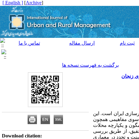
[ English ]
]
Archive
[
ثبت نام
ارسال مقاله
تماس با ما
برگشت به فهرست نسخه ها
ی زنجان
رسازی ایران است. این
ه سوی مفاهیمی همچون
مگون و یکپارچه محلات
حقیق، از طریق بررسی
Download citation:
سنت و تجدد در معماری