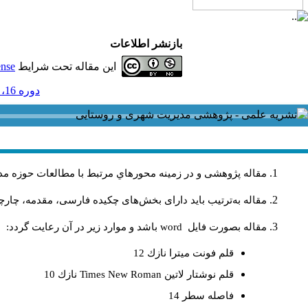
بازنشر اطلاعات
این مقاله تحت شرایط
ense
دوره 16، شماره 48 و ضميمه - ( ضميمه 48 1396 )
مقاله پژوهشی و در زمینه محورهاي مرتبط با مطالعات حوزه مد
مقاله به‌ترتیب باید دارای بخش‌های چکیده فارسی، مقدمه، چارچو
مقاله بصورت فايل
word
باشد و موارد زير در آن رعايت گردد:
قلم فونت ميترا نازك 12
قلم نوشتار لاتين
Times New Roman
نازك 10
فاصله سطر 14