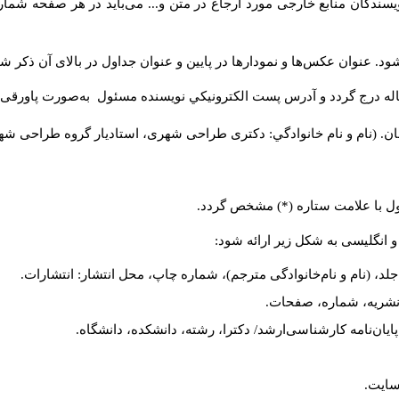
سندگان منابع خارجی مورد ارجاع در متن و... می‌باید در هر صفحه شمار
د. عنوان عکس‌ها و نمودارها در پایین و عنوان جداول در بالای آن ذکر شو
له درج گردد و آدرس پست الكترونيكي نويسنده مسئول به‌صورت پاورقی ذ
ن. (نام و نام خانوادگي: دکتری طراحی شهری، استادیار گروه
طراحی شهری،
ول با علامت ستاره (*) مشخص گردد.
و انگلیسی به شکل زیر ارائه شود:
لد، (نام و نام‌خانوادگی مترجم)، شماره چاپ، محل انتشار: انتشارات.
م نشریه، شماره، صفحات.
، پایان‌نامه کارشناسی‌ارشد/ دکترا، رشته، دانشکده، دانشگاه.
سایت.