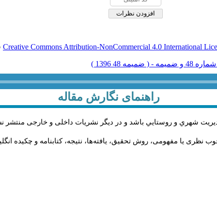
Creative Commons Attribution-NonCommercial 4.0 International Lic
ق
راهنمای نگارش مقاله
يريت شهري و روستايي باشد و در دیگر نشریات داخلی و خارجی منتشر ن
ب نظری یا مفهومی، روش تحقیق، یافته‌ها، نتیجه، کتابنامه و چکیده انگل