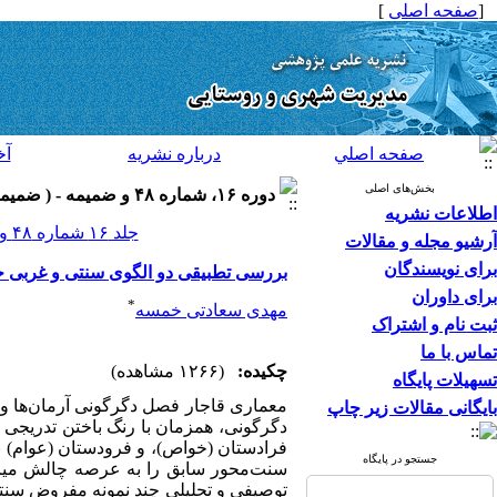
[
صفحه اصلی
]
صفحه اصلي
درباره نشريه
آخ
بخش‌های اصلی
دوره ۱۶، شماره ۴۸ و ضميمه - ( ضميمه ۴۸ ۱۳۹۶ )
اطلاعات نشریه
جلد ۱۶ شماره ۴۸ و ضميمه صفحات ۳۵۰-۳۳۳
آرشیو مجله و مقالات
برای نویسندگان
بررسی تطبیقی دو الگوی سنتی و غربی خان
برای داوران
*
مهدی سعادتی خمسه
ثبت نام و اشتراک
تماس با ما
چکیده:
(۱۲۶۶ مشاهده)
تسهیلات پایگاه
معماری قاجار فصل دگرگونی آرمان‌ها و 
بایگانی مقالات زیر چاپ
دگرگونی، همزمان با رنگ باختن تدریجی
فرادستان (خواص)، و فرودستان (عوام) ن
جستجو در پایگاه
سنت‌محور سابق را به عرصه چالش میان 
توصیفی و تحلیلی چند نمونه مفروض سنتی