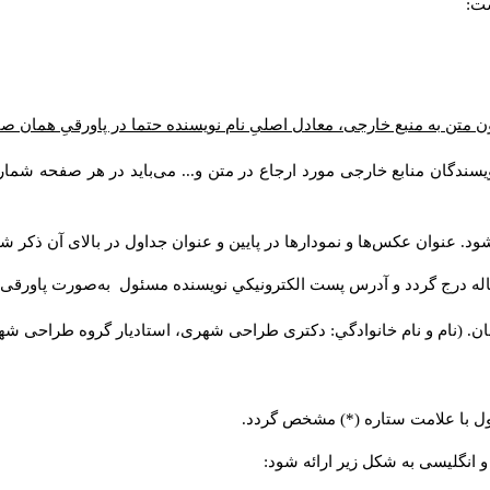
ست:
ن متن به منبع خارجی، معادل اصلیِ نام نویسنده حتما در پاورقیِ همان 
سندگان منابع خارجی مورد ارجاع در متن و... می‌باید در هر صفحه شمار
د. عنوان عکس‌ها و نمودارها در پایین و عنوان جداول در بالای آن ذکر شو
له درج گردد و آدرس پست الكترونيكي نويسنده مسئول به‌صورت پاورقی ذ
ن. (نام و نام خانوادگي: دکتری طراحی شهری، استادیار گروه
طراحی شهری،
ول با علامت ستاره (*) مشخص گردد.
و انگلیسی به شکل زیر ارائه شود: