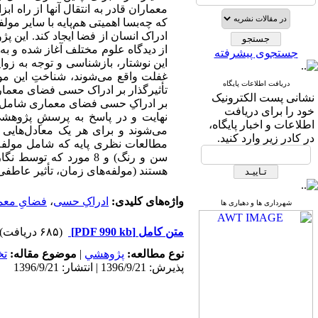
معماران قادر به انتقال آنها از راه ا
که چه‌بسا اهمیتی هم‌پایه با سایر مو
ادراک انسان از فضا ایجاد کند. این 
از دیدگاه علوم مختلف آغاز شده و به
جستجوی پیشرفته
این نوشتار، بازشناسی و توجه به زوا
غفلت واقع می‌شوند، شناختِ این مولف
دریافت اطلاعات پایگاه
تأثیرگذار بر ادراک حسی فضای معمار
نشانی پست الکترونیک
بر ادراکِ حسی فضای معماری شامل چه
خود را برای دریافت
اطلاعات و اخبار پایگاه،
می‌شوند و برای هر یک معادل‌هایی ا
در کادر زیر وارد کنید.
مطالعات نظری پایه که شامل مولفه‌ه
سن و رنگ) و 8 مورد که
هستند (مولفه‌های زمان، تأثیر عاطفی
واژه‌های کلیدی:
ادراکِ حسی
،
فضایِ معم
شهرداری ها و دهیاری ها
متن کامل
[PDF 990 kb]
(۶۸۵ دریافت)
نوع مطالعه:
پژوهشي
|
موضوع مقاله:
ت
پذیرش: 1396/9/21 | انتشار: 1396/9/21