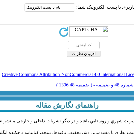
اربری یا پست الکترونیک شما:
Creative Commons Attribution-NonCommercial 4.0 International Lic
ق
راهنمای نگارش مقاله
يريت شهري و روستايي باشد و در دیگر نشریات داخلی و خارجی منتشر ن
ب نظری یا مفهومی، روش تحقیق، یافته‌ها، نتیجه، کتابنامه و چکیده انگل