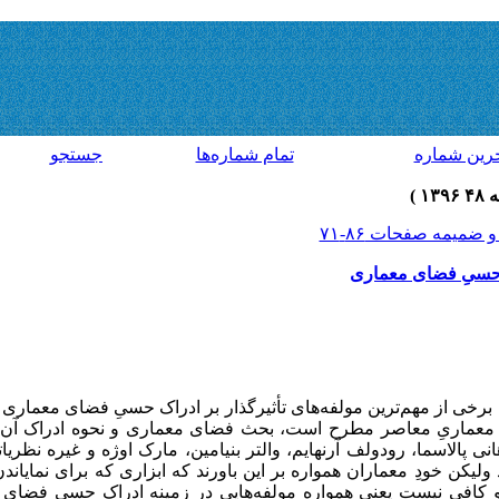
رين شماره
تمام شماره‌ها
جستجو
ک حسیِ فضای معماری
 برخی از مهم‌ترین مولفه‌های تأثیرگذار بر ادراک حسیِ فضای معماری
معماریِ معاصر مطرح است، بحث فضای معماری و نحوه ادراک آن ا
نی پالاسما، رودولف آرنهایم، والتر بنیامین، مارک اوژه و غیره نظری
لیکن خودِ معماران همواره بر این باورند که ابزاری که برای نمایان
 و کافی نیست یعنی همواره مولفه‌هایی در زمینه ادراک حسی فضای 