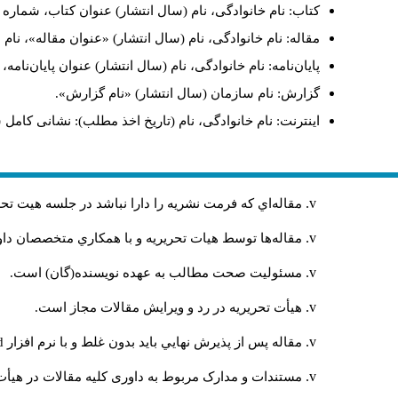
کتاب: نام خانوادگی، نام (سال انتشار) عنوان کتاب، شماره ج
مقاله: نام خانوادگی، نام (سال انتشار) «عنوان مقاله»، نا
پایان‌نامه: نام خانوادگی، نام (سال انتشار) عنوان پایان‌نامه
گزارش: نام سازمان (سال انتشار) «نام گزارش».
اینترنت: نام خانوادگی، نام (تاریخ اخذ مطلب): نشانی کامل 
مقاله‌اي كه فرمت نشريه را دارا نباشد در جلسه هيت ت
مقاله‌ها توسط هیات تحريريه و با همکاري متخصصان د
مسئوليت صحت مطالب به عهده نويسنده(گان) است.
هيأت تحريريه در رد و ويرايش مقالات مجاز است.
مقاله پس از پذيرش نهايي باید بدون غلط و با نرم افزار
rd
مستندات و مدارک مربوط به داوری کلیه مقالات در هیأت 