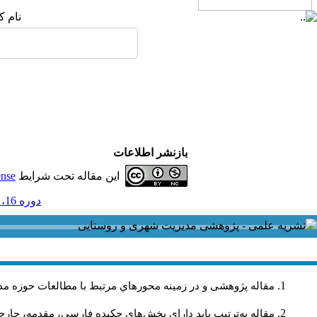
نام ک
بازنشر اطلاعات
این مقاله تحت شرایط
ense
دوره 16، شماره 48 و ضميمه - ( ضميمه 48 1396 )
مقاله پژوهشی و در زمینه محورهاي مرتبط با مطالعات حوزه مد
مقاله به‌ترتیب باید دارای بخش‌های چکیده فارسی، مقدمه، چارچو