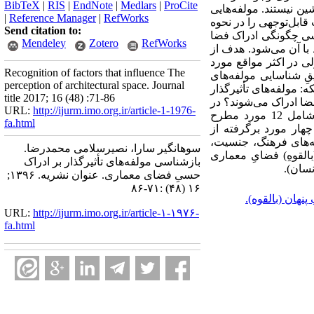
BibTeX
|
RIS
|
EndNote
|
Medlars
|
ProCite
شین نیستند. مولفه‌هایی
|
Reference Manager
|
RefWorks
قابل‌توجهی را در نحوه
Send citation to:
رسی چگونگی ادراک فضا
Mendeley
Zotero
RefWorks
با آن می‌شود. هدف از
ی در اکثر مواقع مورد
Recognition of factors that influence The
یقِ شناسایی مولفه‌های
perception of architectural space. Journal
 مولفه‌های تأثیرگذار
title 2017; 16 (48) :71-86
ضا ادراک می‌شوند؟ در
URL:
http://ijurm.imo.org.ir/article-1-1976-
نهایت و در پاسخ به پرسشِ پژوهشیِ مطرح‌شده، مولفه‌های تأثیرگذار بر ادراک حسیِ فضای معماری شامل 12 مورد مطرح
fa.html
چهار مورد برگرفته از
فه‌های فرهنگ، جنسیت،
سوهانگیر سارا، نصیرسلامی محمدرضا.
 (بالقوهِ) فضایِ معماری
بازشناسی مولفه‌های تأثیرگذار بر ادراک
نسان).
حسیِ فضای معماری. عنوان نشریه. ۱۳۹۶;
۱۶ (۴۸) :۷۱-۸۶
 پنهان (بالقوه).
URL:
http://ijurm.imo.org.ir/article-۱-۱۹۷۶-
fa.html