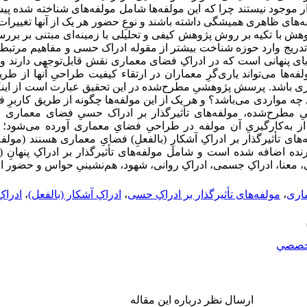
بزار موجود نیستند چرا که این مولفه‌ها شامل مولفه‌های شناخته شده پی
لفه‌های ظاهری همیشگی داشته باشند و نوعِ حضور هر یک از آنها تغییرات 
پژوهش با تکیه بر روش پژوهش کیفی و تحلیلی با زمینه‌ای مبتنی بر بر
‌تدریج وارد حوزه شناخت بیشتر از مقوله ادراک حسی و مفاهیم مرتبط 
یای پنهانی است که در ادراکِ فضای معماری نقش قابل‌توجهی دارند ول
ه‌ها می‌تواند یاری‌گرِ معماران در ارتقاء کیفیت طراحیِ آنها از طر
ی باشد. پرسش پژوهشیِ مطرح‌شده در این تحقیق عبارت است از اینکه:
 مواردی می‌باشد؟ و هر یک از این مولفه‌ها چگونه از طریق کاربرِ ف
ز به‌کارگیریِ آن مولفه در طراحیِ فضایِ معماری آورده می‌شود؛ 
ای تأثیرگذار بر ادراکِ آشکارِ (بالفعلِ) فضایِ معماری هسنند (مول
 توسط نگارنده اضافه شده است و شامل مولفه‌های تأثیرگذار بر ادراکِ پنهانِ
، معنا، ادراکِ جسمی، ادراکِ روانی، شهود، هم‌نشینیِ حواس و حضور ا
اری
،
مولفه‌های تأثیرگذار بر ادراکِ حسی
،
ادراکِ آشکار (بالفعل)
،
ادراکِ
خصصي
ارسال نظر درباره این مقاله