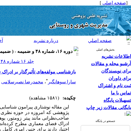
[
صفحه اصلی
]
صفحه اصلي
درباره نشريه
آخ
بخش‌های اصلی
دوره ۱۶، شماره ۴۸ و ضميمه - ( ضميمه ۴۸ ۱۳۹۶ )
اطلاعات نشریه
جلد ۱۶ شماره ۴۸ و ضميمه صفحات ۸۶-۷۱
آرشیو مجله و مقالات
برای نویسندگان
بازشناسی مولفه‌های تأثیرگذار بر ادرا
برای داوران
*
سارا سوهانگیر
،
محمدرضا نصیرسلامی
ثبت نام و اشتراک
تماس با ما
چکیده:
(۱۵۸۱ مشاهده)
تسهیلات پایگاه
این مقاله نوشتاری پیرامون شناسایی
بایگانی مقالات زیر چاپ
پژوهشی که امروزه در حوزه نظری 
صاحب‌نظرانی مانند پیتر زومتور، یوها
جستجو در پایگاه
ادراک فضای معماری مطرح کرده‌اند و
اختیار دارند برای چنین امری کامل