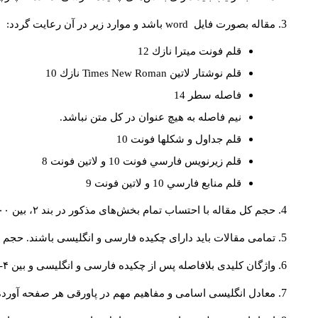
مقاله بصورت فايل
word
باشد و موارد زير در آن رعايت گردد:
قلم فونت ميترا نازك 12
قلم نوشتار لاتين
Times New Roman
نازك 10
فاصله سطر 14
نيم فاصله به هيچ عنوان در كل متن نباشد.
قلم جداول و شكلها فونت 10
قلم زيرنويس فارسي فونت 10 و لاتين فونت 8
قلم منابع فارسي 10 و لاتين فونت 9
حجم کل مقاله با احتساب تمام بخش‌های مذکور در بند ۲، بین ۶۰۰۰ تا ۸۰۰۰کلمه باشد.
تمامی مقالات باید دارای چکیده فارسی و انگلیسی باشند. حجم هر دو چکیده کمتر از ۲۰۰ 
واژگان کلیدی بلافاصله پس از چکیده فارسی و انگلیسی و بین ۴-۶ کلمه نوشته شود.
معادل انگلیسی اسامی و مفاهیم مهم در پاورقی هر صفحه آورده