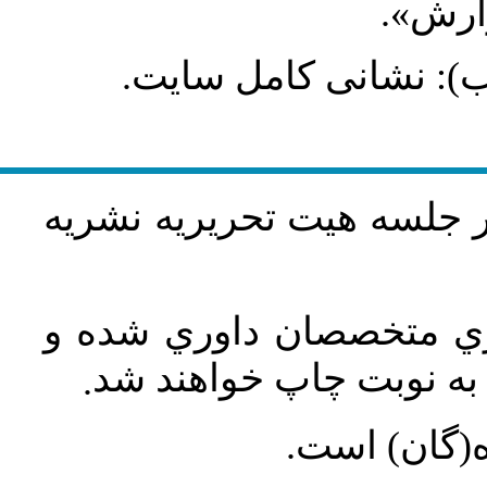
گزارش
طلب): نشانی کامل سایت
در جلسه هيت تحريريه نشريه
اري متخصصان داوري شده و
ه نوبت چاپ خواهند شد
.
ه(گان) است