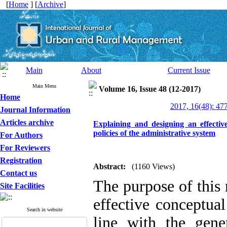
[
Home
] [
Archive
]
Main
About
Current Issue
Main Menu
Volume 16, Issue 48 (12-2017)
Home
2017, 16(48): 47
Journal Information
Articles archive
Explaining and designing an effectiv
policies of the administrative system
For Authors
For Reviewers
Registration
Abstract:
(1160 Views)
Contact us
The purpose of this 
Site Facilities
effective conceptua
Search in website
line with the gener