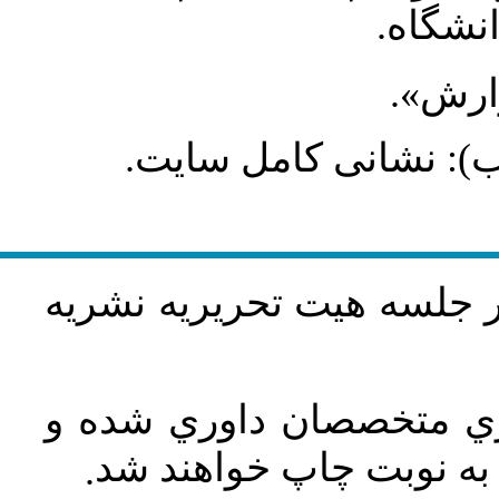
انشگاه
گزارش
طلب): نشانی کامل سایت
در جلسه هيت تحريريه نشريه
اري متخصصان داوري شده و
ه نوبت چاپ خواهند شد
.