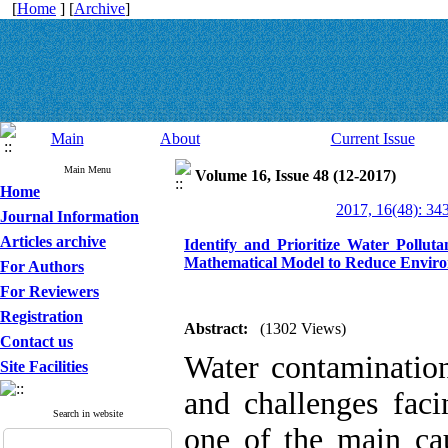
[
Home
] [
Archive
]
Main
About
Current Issue
Main Menu
Volume 16, Issue 48 (12-2017)
Home
2017, 16(48): 34
Journal Information
Articles archive
Identify and Prioritize Water Pollut
Mathematical Model to Reduce Envir
For Authors
For Reviewers
Registration
Abstract:
(1302 Views)
Contact us
Water contamination
Site Facilities
and challenges faci
Search in website
one of the main cau