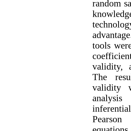
random sa
knowledg
technolo
advantage
tools wer
coefficie
validity,
The resu
validity
analysis
inferenti
Pearson 
equations