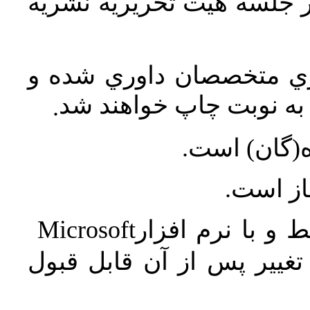
در جلسه هيت تحريريه نشريه
اري متخصصان داوري شده و
ه نوبت چاپ خواهند شد
.
ه(گان) است
جاز است
Microsoft
 و با نرم افزار
غییر پس از آن قابل قبول