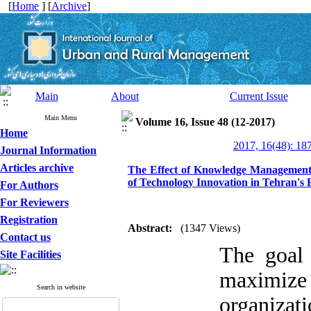
[
Home
] [
Archive
]
Main
About
Current Issue
Main Menu
Volume 16, Issue 48 (12-2017)
Home
2017, 16(48): 18
Journal Information
Articles archive
The Effect of Knowledge Management
of Technology Innovation in Tehran's 
For Authors
For Reviewers
Registration
Abstract:
(1347 Views)
Contact us
The goal
Site Facilities
maximiz
Search in website
organizat