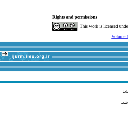
Rights and permissions
This work is licensed und
Volume 1
.
شد
اشد