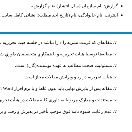
گزارش: نام سازمان (سال انتشار) «نام گزارش».
اینترنت: نام خانوادگی، نام (تاریخ اخذ مطلب): نشانی کامل سایت.
مقاله‌اي كه فرمت نشريه را دارا نباشد در جلسه هيت تحريريه
مقاله‌ها توسط هیات تحريريه و با همکاري متخصصان داوري 
مسئوليت صحت مطالب به عهده نويسنده(گان) است.
هيأت تحريريه در رد و ويرايش مقالات مجاز است.
ft Word
مقاله پس از پذيرش نهايي باید بدون غلط و با نرم افزار
مستندات و مدارک مربوط به داوری کلیه مقالات در هیأت تحریری
عدم رعایت شیوه نامه فوق موجب تأخیر در پذیرش و رفت و بر.