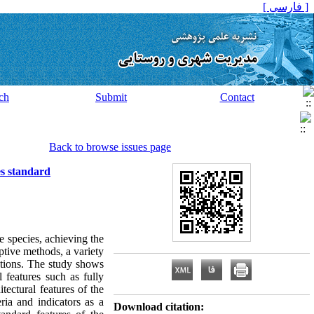
[ فارسی ]
ch
Submit
Contact
Back to browse issues page
es standard
he species, achieving the
ptive methods, a variety
ations. The study shows
 features such as fully
tectural features of the
ia and indicators as a
Download citation: