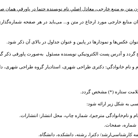
 متن به منبع خارجی، معادل اصلیِ نام نویسنده حتما در پاورقیِ همان ص
ن منابع خارجی مورد ارجاع در متن و... می‌باید در هر صفحه شماره‌گذا
وان عکس‌ها و نمودارها در پایین و عنوان جداول در بالای آن ذکر شود
ج گردد و آدرس پست الكترونيكي نويسنده مسئول به‌صورت پاورقی ذکر گ
م و نام خانوادگي: دکتری طراحی شهری، استادیار گروه
طراحی شهری، دانش).
ا علامت ستاره (*) مشخص گردد
لیسی به شکل زیر ارائه شود
نام و نام‌خانوادگی مترجم)، شماره چاپ، محل انتشار: انتشارات
یه، شماره، صفحات
ان‌نامه کارشناسی‌ارشد/ دکترا، رشته، دانشکده، دانشگاه