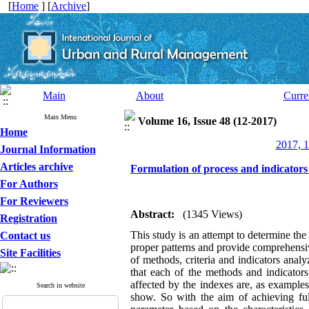
[
Home
] [
Archive
]
Main
About
Curre
Main Menu
Volume 16, Issue 48 (12-2017)
Home
2017, 1
Journal Information
Articles archive
Formulation of process and indicators 
For Authors
For Reviewers
Abstract:
(1345 Views)
Registration
This study is an attempt to determine the 
Contact us
proper patterns and provide comprehensiv
Site Facilities
of methods, criteria and indicators ana
that each of the methods and indicators
affected by the indexes are, as examples 
Search in website
show. So with the aim of achieving fu