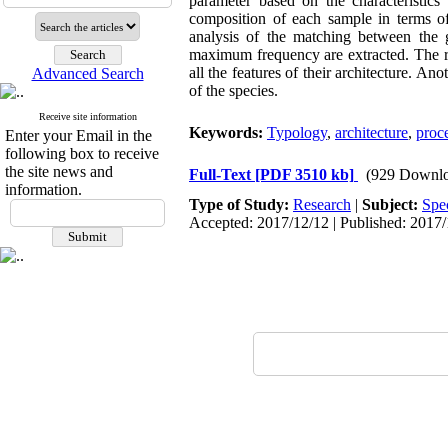
parameter based on the characteristics 
composition of each sample in terms o
analysis of the matching between the 
maximum frequency are extracted. The re
all the features of their architecture. An
Advanced Search
of the species.
Receive site information
Keywords:
Typology
,
architecture
,
proc
Enter your Email in the
following box to receive
the site news and
Full-Text
[PDF 3510 kb]
(929 Downlo
information.
Type of Study:
Research
|
Subject:
Spe
Accepted: 2017/12/12 | Published: 2017