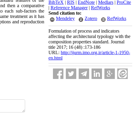
tandard features of the
BibTeX
|
RIS
|
EndNote
|
Medlars
|
ProCite
and then a comparative
|
Reference Manager
|
RefWorks
o each sub-factors the
Send citation to:
ame treatment as it has
Mendeley
Zotero
RefWorks
 options and reproduction
Formulation of process and indicators
affecting the architectural typology with the
composition properties standard. Journal
title 2017; 16 (48) :173-186
URL:
http://ijurm.imo.org.ir/article-1-1950-
en.html