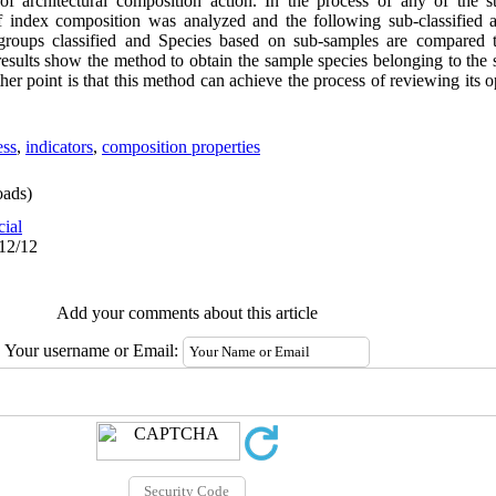
of architectural composition action. In the process of any of the s
f index composition was analyzed and the following sub-classified 
groups classified and Species based on sub-samples are compared t
sults show the method to obtain the sample species belonging to the s
other point is that this method can achieve the process of reviewing its
ess
,
indicators
,
composition properties
ads)
cial
/12/12
Add your comments about this article
Your username or Email: