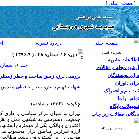
[
صفحه اصلی
]
صفحه اصلي
درباره نشريه
آخ
بخش‌های اصلی
دوره ۱۶، شماره ۴۸ - ( ۹-۱۳۹۶ )
اطلاعات نشریه
جلد ۱۶ شماره ۴۸ صفحات ۱۰۶-۹۹
آرشیو مجله و مقالات
برای نویسندگان
بررسی لرزه زمین ساخت و خطر زمینلرزه
برای داوران
*
شهاب فهیم دانش
،
ناصر حافظی مقدس
ثبت نام و اشتراک
تماس با ما
چکیده:
(۱۳۳۶ مشاهده)
تسهیلات پایگاه
تهران به عنوان مرکز سیاسی و اداری کشو
بایگانی مقالات زیر چاپ
جمعیت، دسترسی به شبکه­ی حمل و نقل و
اعتباری و بانکی یکی از مهم­ترین استان­
جستجو در پایگاه
لرزه خیزترین مناطق ایران محسوب می ش
موجود در این گستره می باشد
.
مطالعه ح