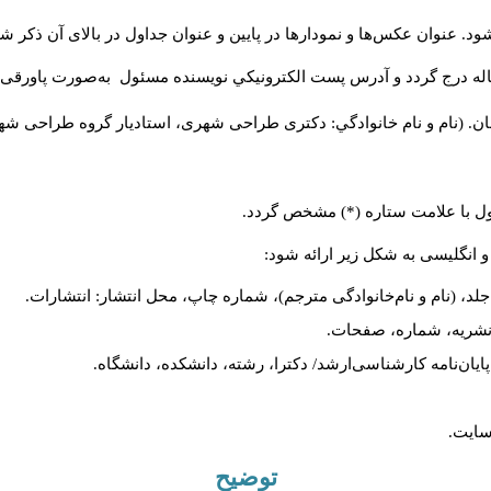
د. عنوان عکس‌ها و نمودارها در پایین و عنوان جداول در بالای آن ذکر شو
له درج گردد و آدرس پست الكترونيكي نويسنده مسئول به‌صورت پاورقی ذ
ن. (نام و نام خانوادگي: دکتری طراحی شهری، استادیار گروه
طراحی شهری،
ول با علامت ستاره (*) مشخص گردد.
و انگلیسی به شکل زیر ارائه شود:
لد، (نام و نام‌خانوادگی مترجم)، شماره چاپ، محل انتشار: انتشارات.
م نشریه، شماره، صفحات.
، پایان‌نامه کارشناسی‌ارشد/ دکترا، رشته، دانشکده، دانشگاه.
سایت.
توضیح