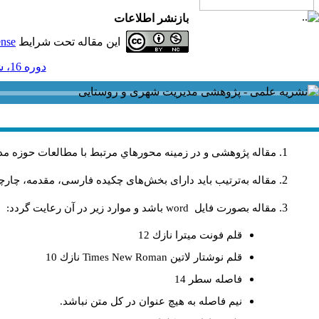
بازنشر اطلاعات
این مقاله تحت شرایط
ense
دوره 16، شماره 48 - ( 9-1396 )
مقاله پژوهشی و در زمینه محورهاي مرتبط با مطالعات حوزه مد
مقاله به‌ترتیب باید دارای بخش‌های چکیده فارسی، مقدمه، چارچو
مقاله بصورت فايل
word
باشد و موارد زير در آن رعايت گردد:
قلم فونت ميترا نازك 12
قلم نوشتار لاتين
Times New Roman
نازك 10
فاصله سطر 14
نيم فاصله به هيچ عنوان در كل متن نباشد.