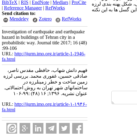
BibTeX
|
RIS
|
EndNote
|
Medlars
|
ProCite
، شکل پهنه بندی لرزه
|
Reference Manager
|
RefWorks
این گسل ها به این نکته
Send citation to:
Mendeley
Zotero
RefWorks
Investigation of earthquake and earthquake
hazard in buildings of Tehran city in a
probabilistic way. Journal title 2017; 16 (48)
:99-106
URL:
http://ijurm.imo.org.ir/article-1-1946-
fa.html
فهیم دانش شهاب، حافظی مقدس ناصر،
صادقی حسین، غفوری محمد. بررسی لرزه
زمین ساخت و خطر زمینلرزه در
ساختمانهای شهر تهران به روش احتمالاتی.
عنوان نشریه. ۱۳۹۶; ۱۶ (۴۸) :۹۹-۱۰۶
URL:
http://ijurm.imo.org.ir/article-۱-۱۹۴۶-
fa.html