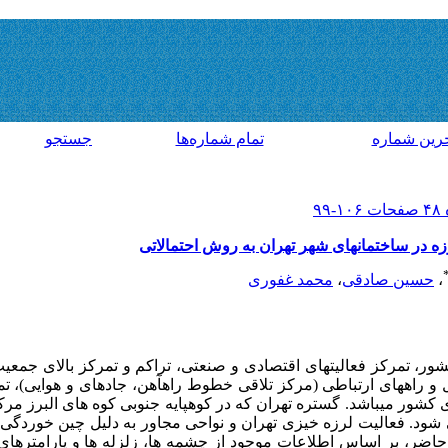
رين شماره
تمام شماره‌ها
جستجو
 در ساختمانهای شهر تهران به روش احتمالاتی
،
حسین صادقی
،
محمد غفوری
ر، تمرکز فعالیت­های اقتصادی و صنعتی، تراکم و تمرکز بالای جمعیت،
 راه­های ارتباطی (مرکز تلاقی خطوط راه­آهن، جاده­ای و هوایی)، 
های کشور می­باشد. گستره تهران که در کوهپایه جنوبی کوه های البرز مر
ود. فعالیت لرزه خیزی تهران و نواحی مجاور به دلیل چین خوردگی 
اضر، بر اساس اطلاعات موجود از چشمه ها، زلزله ها و پارامترهای