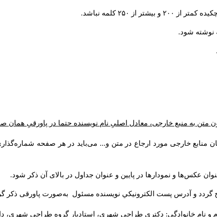
 از ۲۵۰ کلمه نباشد
 متن به منبع خارجی، معادل اصلیِ نام نویسنده حتما در پاورقیِ همان ص
ن منابع خارجی مورد ارجاع در متن و... می‌باید در هر صفحه شماره‌گذا
وان عکس‌ها و نمودارها در پایین و عنوان جداول در بالای آن ذکر شود
ج گردد و آدرس پست الكترونيكي نويسنده مسئول به‌صورت پاورقی ذکر گ
م و نام خانوادگي: دکتری طراحی شهری، استادیار گروه
طراحی شهری، دانش).