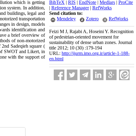
llution which is getting
BibTeX
|
RIS
|
EndNote
|
Medlars
|
ProCite
ion system. In addition,
|
Reference Manager
|
RefWorks
and buildings, legal and
Send citation to:
-motorized transportation
Mendeley
Zotero
RefWorks
hanges in design, models
wards identification and
Feizi M J, Rajabi A, Hoseini Y. Recognition
have a brief overview of
of pedestrian-oriented movement for
methods of non-motorized
sustainability of dense urban zones. Journal
of 2nd Sadeqieh square (
title 2012; 10 (30) :179-194
 of SWOT and Likert, in
URL:
http://ijurm.imo.org.ir/article-1-188-
done with the support of
en.html