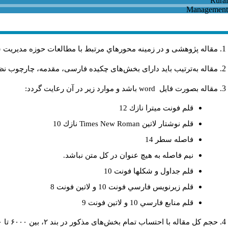
مقاله پژوهشی و در زمینه محورهاي مرتبط با مطالعات حوزه مديريت 
مقاله به‌ترتیب باید دارای بخش‌های چکیده فارسی، مقدمه، چارچوب نظر.
باشد و موارد زير در آن رعايت گردد:
word
مقاله بصورت فايل
قلم فونت ميترا نازك 12
نازك 10
Times New Roman
قلم نوشتار لاتين
فاصله سطر 14
نيم فاصله به هيچ عنوان در كل متن نباشد.
قلم جداول و شكلها فونت 10
قلم زيرنويس فارسي فونت 10 و لاتين فونت 8
قلم منابع فارسي 10 و لاتين فونت 9
حجم کل مقاله با احتساب تمام بخش‌های مذکور در بند ۲، بین ۶۰۰۰ تا ۸۰۰۰کلمه باشد.