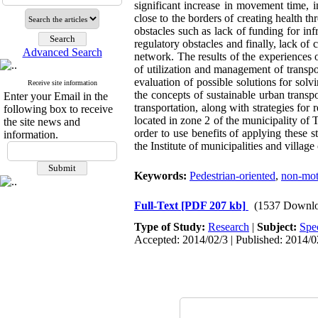
significant increase in movement time, i
close to the borders of creating health t
obstacles such as lack of funding for inf
regulatory obstacles and finally, lack of 
Advanced Search
network. The results of the experiences o
of utilization and management of transpo
evaluation of possible solutions for solv
Receive site information
the concepts of sustainable urban transp
Enter your Email in the
transportation, along with strategies for
following box to receive
located in zone 2 of the municipality o
the site news and
order to use benefits of applying these 
information.
the Institute of municipalities and village
Keywords:
Pedestrian-oriented
,
non-moto
Full-Text
[PDF 207 kb]
(1537 Downlo
Type of Study:
Research
|
Subject:
Spe
Accepted: 2014/02/3 | Published: 2014/0