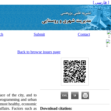
[ فارسی ]
ch
Submit
Contact
Back to browse issues page
ce of the city, and to
of programming and urban
e most healthy, economic
ffairs. Factors such as
Download citation: