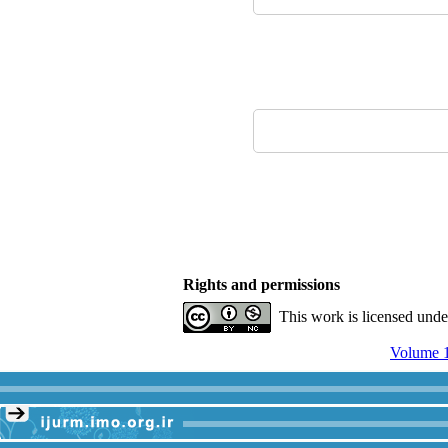
Rights and permissions
This work is licensed und
Volume 1