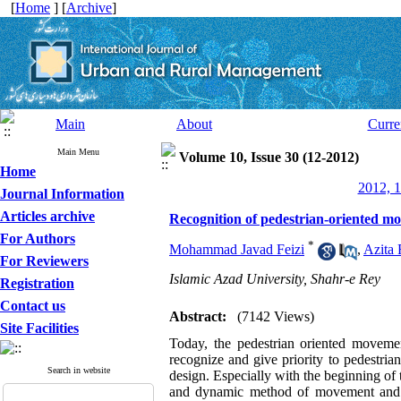
[
Home
] [
Archive
]
Main
About
Curre
Main Menu
Volume 10, Issue 30 (12-2012)
Home
2012, 1
Journal Information
Articles archive
Recognition of pedestrian-oriented mo
For Authors
*
Mohammad Javad Feizi
,
Azita 
For Reviewers
Islamic Azad University, Shahr-e Rey
Registration
Contact us
Abstract:
(7142 Views)
Site Facilities
Today, the pedestrian oriented movemen
recognize and give priority to pedestria
Search in website
design. Especially with the beginning of
and dynamic method of movement and inn