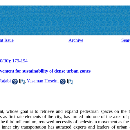
nt Issue
Archive
Sear
0(30): 179-194
vement for sustainability of dense urban zones
Rajabi
,
Yasaman Hoseini
t, whose goal is to retrieve and expand pedestrian spaces on the fa
ns as first rate elements of the city, has turned into one of the axes 
 the third millennium, renewed necessity of pedestrian movement as th
er city transportation has attracted experts and leaders of urban a