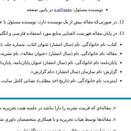
a.a@aaaa
نويسنده مسئول:
در پايين صفحه
در صورتی‌که مقاله بیش از یک نویسنده دارد، نویسنده مسئول ب.
در پایان مقاله فهرست الفبایی منابع مورد استفاده فارسی و انگ:
کتاب: نام خانوادگی، نام (سال انتشار) عنوان کتاب، شماره جلد، (.
مقاله: نام خانوادگی، نام (سال انتشار) «عنوان مقاله»، نام نشر.
پایان‌نامه: نام خانوادگی، نام (سال انتشار) عنوان پایان‌نامه، پای.
گزارش: نام سازمان (سال انتشار) «نام گزارش».
اینترنت: نام خانوادگی، نام (تاریخ اخذ مطلب): نشانی کامل سایت.
مقاله‌اي كه فرمت نشريه را دارا نباشد در جلسه هيت تحريريه
مقاله‌ها توسط هیات تحريريه و با همکاري متخصصان داوري 
مسئوليت صحت مطالب به عهده نويسنده(گان) است.