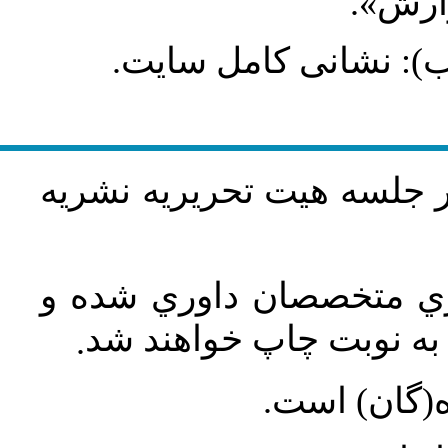
گزارش
طلب): نشانی کامل سایت
در جلسه هيت تحريريه نشريه
اري متخصصان داوري شده و
ه نوبت چاپ خواهند شد
.
ه(گان) است