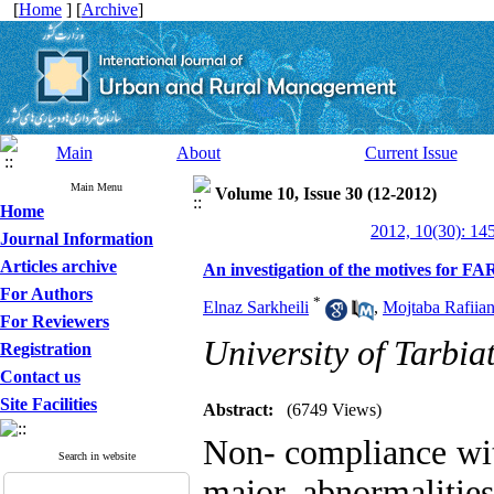
[
Home
] [
Archive
]
Main
About
Current Issue
Main Menu
Volume 10, Issue 30 (12-2012)
Home
2012, 10(30): 14
Journal Information
Articles archive
An investigation of the motives for FA
For Authors
*
Elnaz Sarkheili
,
Mojtaba Rafiia
For Reviewers
University of Tarbi
Registration
Contact us
Site Facilities
Abstract:
(6749 Views)
Non- compliance with
Search in website
major abnormalities