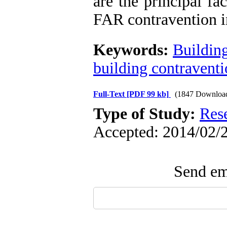
are the principal fa
FAR contravention in
Keywords:
Building
building contravent
Full-Text
[PDF 99 kb]
(1847 Downloa
Type of Study:
Res
Accepted: 2014/02/2
Send ema