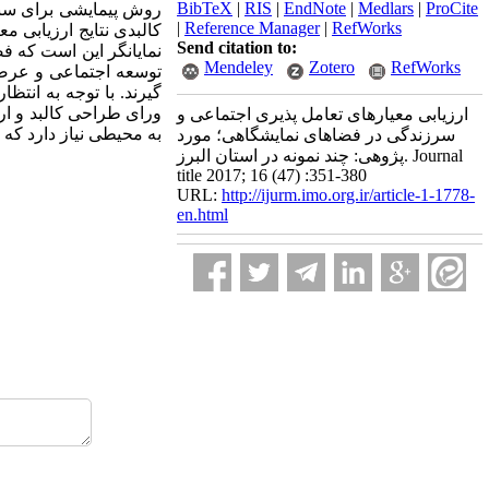
BibTeX
|
RIS
|
EndNote
|
Medlars
|
ProCite
روش پیمایشی برای سنجش
|
Reference Manager
|
RefWorks
کالبدی نتایج ارزیابی م
Send citation to:
نمایانگر این است که 
Mendeley
Zotero
RefWorks
توسعه اجتماعی و عرصه‌
گیرند. با توجه به ان
ورای طراحی کالبد و ارت
ارزیابی معیارهای تعامل پذیری اجتماعی و
به محیطی نیاز دارد که 
سرزندگی در فضاهای نمایشگاهی؛ مورد
پژوهی: چند نمونه در استان البرز. Journal
title 2017; 16 (47) :351-380
URL:
http://ijurm.imo.org.ir/article-1-1778-
en.html