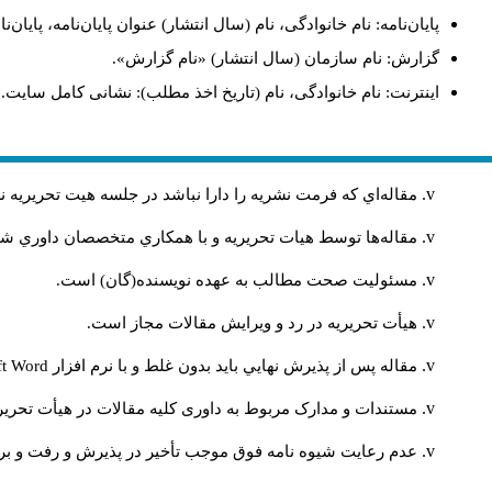
پایان‌نامه: نام خانوادگی، نام (سال انتشار) عنوان پایان‌نامه، پایا
گزارش: نام سازمان (سال انتشار) «نام گزارش».
اینترنت: نام خانوادگی، نام (تاریخ اخذ مطلب): نشانی کامل سایت.
مقاله‌اي كه فرمت نشريه را دارا نباشد در جلسه هيت تحريريه
مقاله‌ها توسط هیات تحريريه و با همکاري متخصصان داوري 
مسئوليت صحت مطالب به عهده نويسنده(گان) است.
هيأت تحريريه در رد و ويرايش مقالات مجاز است.
مقاله پس از پذيرش نهايي باید بدون غلط و با نرم افزار
ft Word
مستندات و مدارک مربوط به داوری کلیه مقالات در هیأت تحریری
عدم رعایت شیوه نامه فوق موجب تأخیر در پذیرش و رفت و برگ