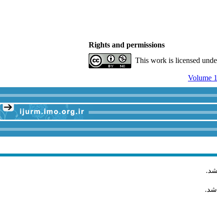
Rights and permissions
This work is licensed und
Volume 1
شد
.
شد.