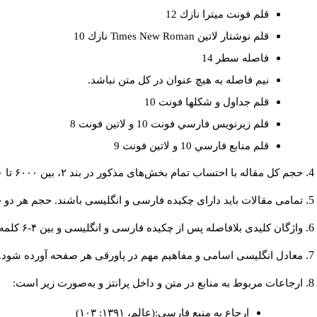
قلم فونت ميترا نازك 12
قلم نوشتار لاتين
Times New Roman
نازك 10
فاصله سطر 14
نيم فاصله به هيچ عنوان در كل متن نباشد.
قلم جداول و شكلها فونت 10
قلم زيرنويس فارسي فونت 10 و لاتين فونت 8
قلم منابع فارسي 10 و لاتين فونت 9
حجم کل مقاله با احتساب تمام بخش‌های مذکور در بند ۲، بین ۶۰۰۰ تا ۸۰۰۰کلمه باشد.
تمامی مقالات باید دارای چکیده فارسی و انگلیسی باشند. حجم هر دو چکیده کمتر از ۲۰۰ و بیشتر 
واژگان کلیدی بلافاصله پس از چکیده فارسی و انگلیسی و بین ۴-۶ کلمه نوشته شود.
معادل انگلیسی اسامی و مفاهیم مهم در پاورقی هر صفحه آورده شود.
ارجاعات مربوط به منابع در متن و داخل پرانتز و به‌صورت زیر است:
ارجاع به منبع فارسی:(عالم، ۱۳۹۱: ۱۰۳)