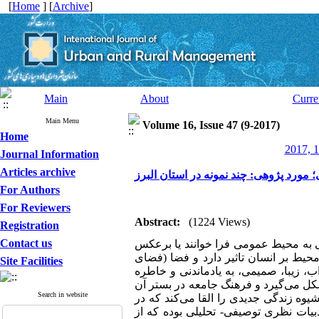
[
Home
] [
Archive
]
Main
About
Curre
Main Menu
Volume 16, Issue 47 (9-2017)
Home
2017, 1
Journal Information
Articles archive
مورد پژوهی: چند نمونه در استان البرز
For Authors
For Reviewers
Abstract:
(1224 Views)
Registration
Contact us
 به محیط عمومی فرا خوانند یا برعکس
محیط بر انسان تاثیر دارد و فضا (فضای
Site Facilities
، زیبا، صمیمی، به یادماندنی و خاطره
شکل می
گیرد و فرهنگ جامعه در بستر آن
Search in website
یوه زندگی جدیدی را القا می‌کند که در
بیات نظری توصیفی- تحلیلی بوده که از