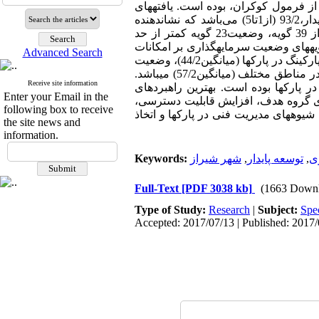
ز فرمول کوکران، بوده است. یافته­های
) می
باشد که نشان­دهنده
وضعیت نه چندان مطلوب پارکها است. بررسی میانگین وضعیت، بیانگر این نکته است که از 39 گویه، وضعیت23 گویه­ کمتر از حد
یه­های وضعیت سرمایه­گذاری بر امکانات
Advanced Search
اغذیه­فروشی (میانگین38/2)، وضعیت سرمایه­گذاری مناسب اقتصادی (میانگین40/2)، وضعیت پارکینگ در پارکها (میانگین44/2)، وضعیت
توزیع عادلانه پارکها (میانگین51/2)، وضعیت توزیع عادلانه امکانات و خدمات موجود در پارکها در مناطق مختلف (میانگین57/2) می­باشد.
Receive site information
 پارکها بوده است. بهترین راهبردهای
Enter your Email in the
زهای گروه هدف، افزایش قابلیت دسترسی،
following box to receive
یوه­های مدیریت فنی در پارکها و اتخاذ
the site news and
information.
ی
,
توسعه پایدار
,
Keywords:
Full-Text
[PDF 3038 kb]
(1663 Downl
Type of Study:
Research
|
Subject:
Spe
Accepted: 2017/07/13 | Published: 2017