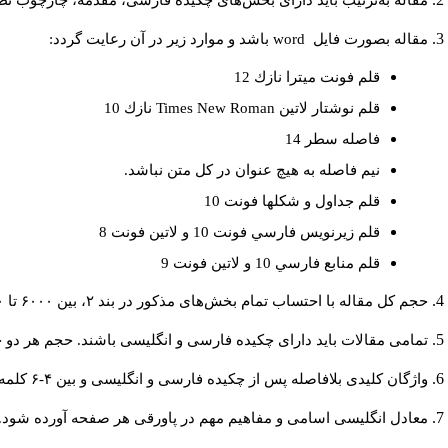
مقاله به‌ترتیب باید دارای بخش‌های چکیده فارسی، مقدمه، چارچوب نظری
مقاله بصورت فايل
word
باشد و موارد زير در آن رعايت گردد:
قلم فونت ميترا نازك 12
قلم نوشتار لاتين
Times New Roman
نازك 10
فاصله سطر 14
نيم فاصله به هيچ عنوان در كل متن نباشد.
قلم جداول و شكلها فونت 10
قلم زيرنويس فارسي فونت 10 و لاتين فونت 8
قلم منابع فارسي 10 و لاتين فونت 9
حجم کل مقاله با احتساب تمام بخش‌های مذکور در بند ۲، بین ۶۰۰۰ تا ۸۰۰۰کلمه باشد.
تمامی مقالات باید دارای چکیده فارسی و انگلیسی باشند. حجم هر دو چکیده کمتر از ۲۰۰ و بیشتر 
واژگان کلیدی بلافاصله پس از چکیده فارسی و انگلیسی و بین ۴-۶ کلمه نوشته شود.
معادل انگلیسی اسامی و مفاهیم مهم در پاورقی هر صفحه آورده شود.