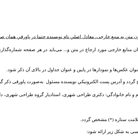
ن متن به منبع خارجی، معادل اصلیِ نام نویسنده حتما در پاورقیِ همان 
 منابع خارجی مورد ارجاع در متن و... می‌باید در هر صفحه شماره‌گذار
ان عکس‌ها و نمودارها در پایین و عنوان جداول در بالای آن ذکر شود.
 گردد و آدرس پست الكترونيكي نويسنده مسئول به‌صورت پاورقی ذکر گر
م و نام خانوادگي: دکتری طراحی شهری، استادیار گروه
طراحی شهری، دانشکد
 علامت ستاره (*) مشخص گردد.
یسی به شکل زیر ارائه شود: