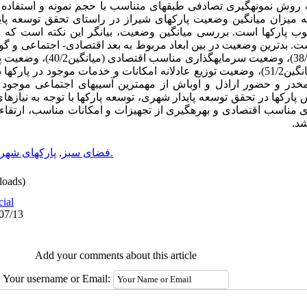
 روش نمونه­گیری تصادفی طبقه­ای متناسب با حجم نمونه و استفاده ا
ان میانگین وضعیت پارکهای شیراز در راستای تحقق توسعه پایدار،93/2 (از1تا5
. بدترین وضعیت در بین ابعاد مربوط به بعد اقتصادی- اجتماعی و گو
در و حضور اراذل و اوباش از مهمترین آسیبهای اجتماعی موجود در
ش پارکها در تحقق توسعه پایدار شهری، توسعه پارک­ها با توجه به نیا
ی مناسب اقتصادی و بهره­گیری از تجهیزات و امکانات مناسب، ارتقاء ش
شد.
شهر شیراز.
فضای سبز
,
پارکهای شهر
oads)
cial
/07/13
Add your comments about this article
Your username or Email: