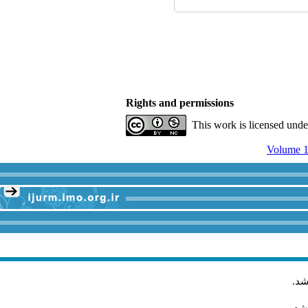
Rights and permissions
This work is licensed und
Volume 1
شد
.