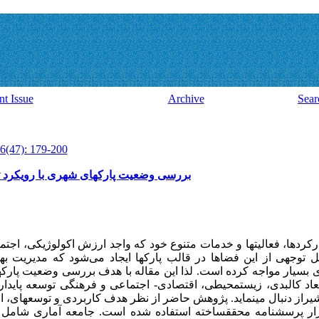
nt Issue
Archive
Sear
6(47): 179-200
بررسی وضعیت پارکهای شهری با رویکرد تو
ردها، فعالیت­ها و خدمات متنوع خود که واجد ارزش اکولوژیکی، اجتم
 توجهی از این فضاها در قالب پارکها ایجاد می
شود که مدیریت بهی
ی بسیار مواجه کرده است. لذا این مقاله با هدف بررسی وضعیت پارکها 
عاد کالبدی، زیست­محیطی، اقتصادی- اجتماعی و فرهنگی توسعه پایدار
شیراز دنبال می­نماید. پژوهش حاضر از نظر هدف کاربردی و توسعه­ای، 