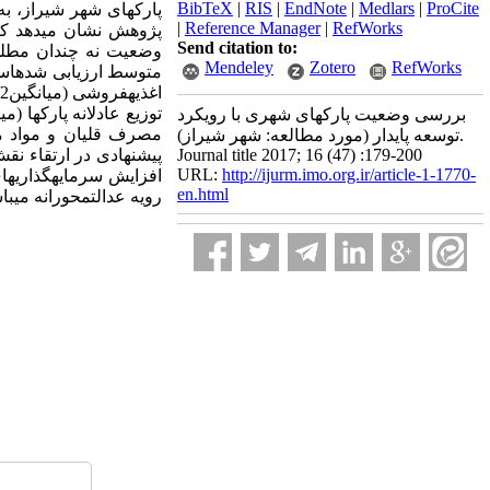
BibTeX
|
RIS
|
EndNote
|
Medlars
|
ProCite
پارکهای شهر شیراز، به
|
Reference Manager
|
RefWorks
پژوهش نشان می­دهد که میز
Send citation to:
Mendeley
Zotero
RefWorks
متوسط ارزیابی شده­است
بررسی وضعیت پارکهای شهری با رویکرد
مصرف قلیان و مواد مخ
توسعه پایدار (مورد مطالعه: شهر شیراز).
Journal title 2017; 16 (47) :179-200
پیشنهادی در ارتقاء نق
URL:
http://ijurm.imo.org.ir/article-1-1770-
افزایش سرمایه­گذاریها
en.html
رویه عدالت­محورانه می­با