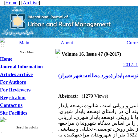
[
Home
] [
Archive
]
Main
About
Curre
Main Menu
Volume 16, Issue 47 (9-2017)
Home
2017, 1
Journal Information
Articles archive
سعه پایدار (مورد مطالعه: شهر شیراز)
For Authors
For Reviewers
Abstract:
(1279 Views)
Registration
Contact us
اعی و روانی است، شالوده توسعه پایدار
نه آن در راستای توسعه پایدار شهری،
Site Facilities
با رویکرد توسعه پایدار شهری، ارزیابی
 را بر اساس دیدگاه شهروندان مراجعه­
Search in website
از نظر روش، توصیفی- تحلیلی و پیمایشی
می­باشد که در آن از ابزار پرسشنامه محقق­ساخته استفاده شده است. جامعه آماری شامل 1522 نفر از شهروندان مراجعه­کننده به