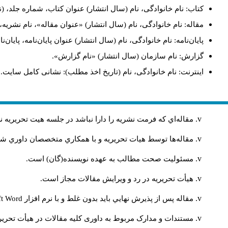
کتاب: نام خانوادگی، نام (سال انتشار) عنوان کتاب، شماره جلد، (ن
مقاله: نام خانوادگی، نام (سال انتشار) «عنوان مقاله»، نام نشری
پایان‌نامه: نام خانوادگی، نام (سال انتشار) عنوان پایان‌نامه، پایا
گزارش: نام سازمان (سال انتشار) «نام گزارش».
اینترنت: نام خانوادگی، نام (تاریخ اخذ مطلب): نشانی کامل سایت.
مقاله‌اي كه فرمت نشريه را دارا نباشد در جلسه هيت تحريريه
مقاله‌ها توسط هیات تحريريه و با همکاري متخصصان داوري 
مسئوليت صحت مطالب به عهده نويسنده(گان) است.
هيأت تحريريه در رد و ويرايش مقالات مجاز است.
مقاله پس از پذيرش نهايي باید بدون غلط و با نرم افزار
ft Word
مستندات و مدارک مربوط به داوری کلیه مقالات در هیأت تحریری