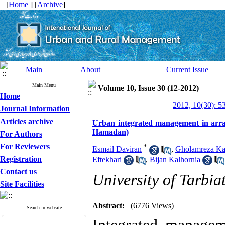
[
Home
] [
Archive
]
Main
About
Current Issue
Main Menu
Volume 10, Issue 30 (12-2012)
Home
2012, 10(30): 5
Journal Information
Articles archive
Urban integrated management in arran
Hamadan)
For Authors
For Reviewers
*
Esmail Daviran
,
Gholamreza K
Registration
Eftekhari
,
Bijan Kalhornia
Contact us
University of Tarbi
Site Facilities
Abstract:
(6776 Views)
Search in website