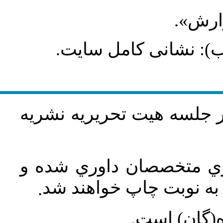
گزارش
طلب): نشانی کامل سایت
در جلسه هيت تحريريه نشريه
اري متخصصان داوري شده و
ه نوبت چاپ خواهند شد
.
ه(گان) است