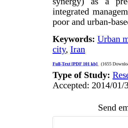
synergy) as a pre
integrated manageme
poor and urban-based
Keywords:
Urban 
city
,
Iran
Full-Text
[PDF 101 kb]
(1655 Downlo
Type of Study:
Res
Accepted: 2014/01/3
Send ema