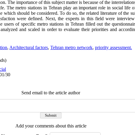
ion. The importance of this subject matter is because of the interrelation
ife. The metro stations in Tehran play an important role in social life o
ssue which should be considered. To do so, the related literature of the 
atisfaction were defined. Next, the experts in this field were intervie
he users of specific metro stations in Tehran filled out the questionnai
 analyzed and scaled in order to evaluate their priorities and accordin
tion
,
Architectural factors
,
Tehran metro network
,
priority assessment.
ds)
cial
/01/30
Send email to the article author
Add your comments about this article