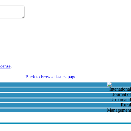
icense
.
Back to browse issues page