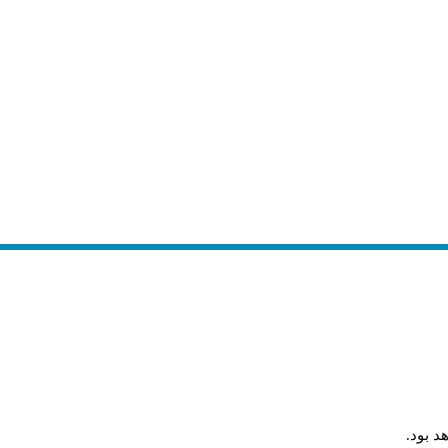
.
د بود