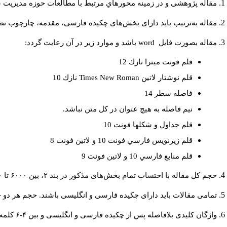
مقاله پژوهشی و در زمینه محورهاي مرتبط با مطالعات حوزه مديريت 
مقاله به‌ترتیب باید دارای بخش‌های چکیده فارسی، مقدمه، چارچوب نظر.
باشد و موارد زير در آن رعايت گردد:
word
مقاله بصورت فايل
قلم فونت ميترا نازك 12
نازك 10
Times New Roman
قلم نوشتار لاتين
فاصله سطر 14
نيم فاصله به هيچ عنوان در كل متن نباشد.
قلم جداول و شكلها فونت 10
قلم زيرنويس فارسي فونت 10 و لاتين فونت 8
قلم منابع فارسي 10 و لاتين فونت 9
حجم کل مقاله با احتساب تمام بخش‌های مذکور در بند ۲، بین ۶۰۰۰ تا ۸۰۰۰کلمه باشد.
تمامی مقالات باید دارای چکیده فارسی و انگلیسی باشند. حجم هر دو چکیده کمتر از ۲۰۰ و بیشتر.
واژگان کلیدی بلافاصله پس از چکیده فارسی و انگلیسی و بین ۴-۶ کلمه نوشته شود.