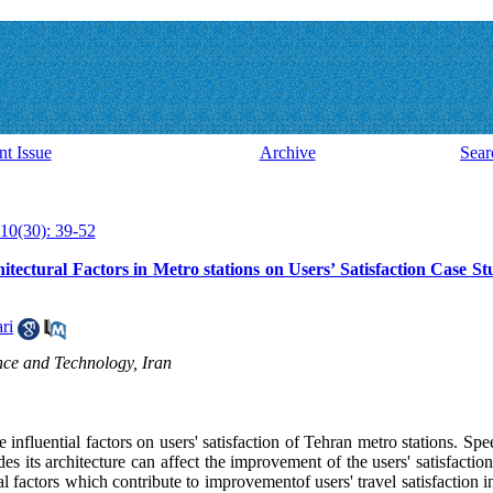
nt Issue
Archive
Sear
10(30): 39-52
hitectural Factors in Metro stations on Users’ Satisfaction Case S
ri
ence and Technology, Iran
he influential factors on users' satisfaction of Tehran metro stations. Sp
ides its architecture can affect the improvement of the users' satisfact
ural factors which contribute to improvementof users' travel satisfactio