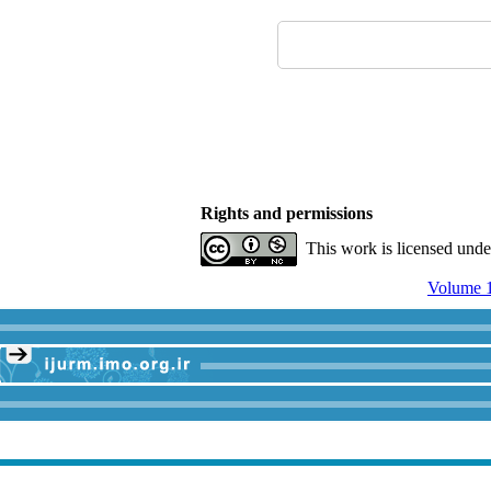
Rights and permissions
This work is licensed und
Volume 1