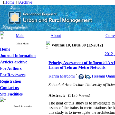
[
Home
] [
Archive
]
Main
About
Curre
Main Menu
Volume 10, Issue 30 (12-2012)
Home
2012, 
Journal Information
Articles archive
Priority Assessment of Influential Arc
Lanes of Tehran Metro Network
For Authors
For Reviewers
*
Karim Mardomi
,
Hesaam Qama
Registration
School of Architecture University of Sci
Contact us
Site Facilities
Abstract:
(5135 Views)
The goal of this study is to investigate t
Search in website
issues of the trains in metro stations bes
this study is to investigate the architect