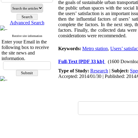
the goals of sustainable urban transportat
the public urban spaces with the social l
the users’ satisfaction is an important i
then the influential factors of users’ s
Advanced Search
complete the factors. In the next step, t
factors. Finally, the collected data were
considerations were recommended.
Receive site information
Enter your Email in the
following box to receive
Keywords:
Metro station
,
Users’ satisfac
the site news and
information.
Full-Text
[PDF 33 kb]
(1600 Downloa
Type of Study:
Research
|
Subject:
Spe
Accepted: 2014/01/30 | Published: 2014