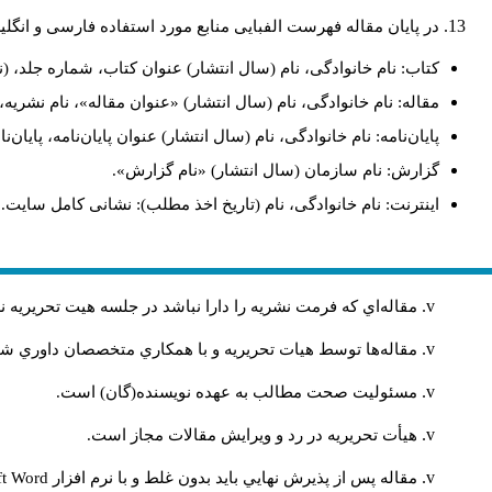
در پایان مقاله فهرست الفبایی منابع مورد استفاده فارسی و انگ:
کتاب: نام خانوادگی، نام (سال انتشار) عنوان کتاب، شماره جلد، (.
مقاله: نام خانوادگی، نام (سال انتشار) «عنوان مقاله»، نام نشر.
پایان‌نامه: نام خانوادگی، نام (سال انتشار) عنوان پایان‌نامه، پای.
گزارش: نام سازمان (سال انتشار) «نام گزارش».
اینترنت: نام خانوادگی، نام (تاریخ اخذ مطلب): نشانی کامل سایت.
مقاله‌اي كه فرمت نشريه را دارا نباشد در جلسه هيت تحريريه
مقاله‌ها توسط هیات تحريريه و با همکاري متخصصان داوري 
مسئوليت صحت مطالب به عهده نويسنده(گان) است.
هيأت تحريريه در رد و ويرايش مقالات مجاز است.
ft Word
مقاله پس از پذيرش نهايي باید بدون غلط و با نرم افزار