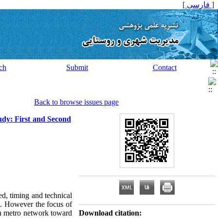
[ فارسی ]
ch
Submit
Contact
Back to browse issues page
tudy: First and Second
eed, timing and technical
ion. However the focus of
n in metro network toward
Download citation: