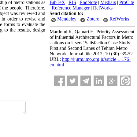
ship of metro stations as
BibTeX
|
RIS
|
EndNote
|
Medlars
|
ProCite
f the people. Therefore,
|
Reference Manager
|
RefWorks
subject was reviewed and
Send citation to:
w in order to revise and
Mendeley
Zotero
RefWorks
re forms to evaluate the
g to the results, design
Mardomi K, Qamari H. Priority Assessment
of Influential Architectural Factors in Metro
stations on Users’ Satisfaction Case Study:
First and Second Lanes of Tehran Metro
Network. Journal title 2012; 10 (30) :39-52
URL:
http://ijurm.imo.org.ir/article-1-176-
en.html