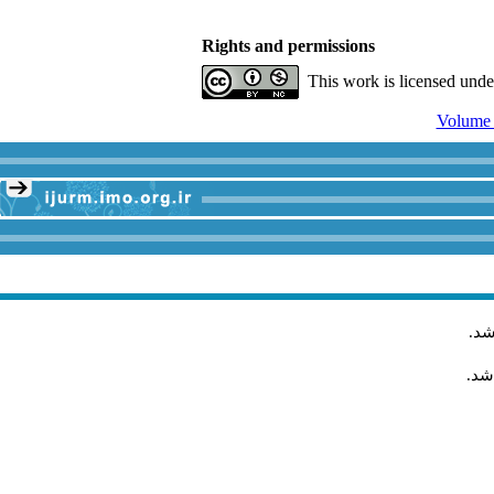
Rights and permissions
This work is licensed und
شد
.
شد.