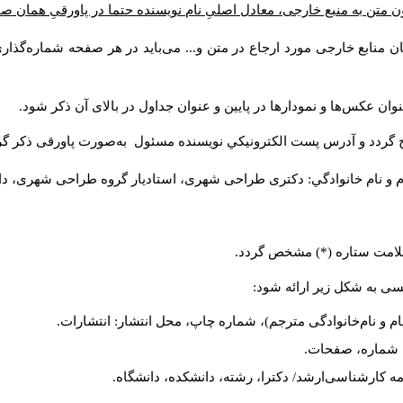
ن متن به منبع خارجی، معادل اصلیِ نام نویسنده حتما در پاورقیِ همان 
 منابع خارجی مورد ارجاع در متن و... می‌باید در هر صفحه شماره‌گذار
ان عکس‌ها و نمودارها در پایین و عنوان جداول در بالای آن ذکر شود.
 گردد و آدرس پست الكترونيكي نويسنده مسئول به‌صورت پاورقی ذکر گر
م و نام خانوادگي: دکتری طراحی شهری، استادیار گروه
طراحی شهری، دانشکد
 علامت ستاره (*) مشخص گردد.
یسی به شکل زیر ارائه شود:
ام و نام‌خانوادگی مترجم)، شماره چاپ، محل انتشار: انتشارات.
ه، شماره، صفحات.
ن‌نامه کارشناسی‌ارشد/ دکترا، رشته، دانشکده، دانشگاه.