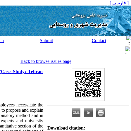
[ فارسی ]
ch
Submit
Contact
Back to browse issues page
 (Case Study: Tehran
ployees necessitate the
s to propose and explain
mbinatory method and in
 experts and university
antitative section of the
Download citation: