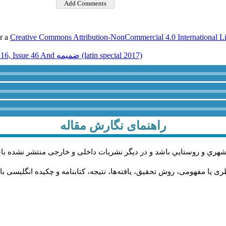
er a
Creative Commons Attribution-NonCommercial 4.0 International L
Volume 16, Issue 46 And ضميمه (latin special 2017)
راهنمای نگارش مقاله
شهري و روستايي باشد و در دیگر نشریات داخلی و خارجی منتشر نشده با
 یا مفهومی، روش تحقیق، یافته‌ها، نتیجه، کتابنامه و چکیده انگلیسی با