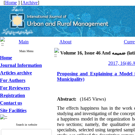
[
Home
] [
Archive
]
Main
About
Curre
Main Menu
latin speci)
Home
Journal Information
Articles archive
Proposing and Explaining a Model f
Municipality)
For Authors
For Reviewers
Registration
Abstract:
(1645 Views)
Contact us
The effects happiness has in the work e
Site Facilities
studying and investigating of the concept
a happiness model in the organization b
two sections; namely, the qualitative a
Search in website
specialists, selected using targeted sampl