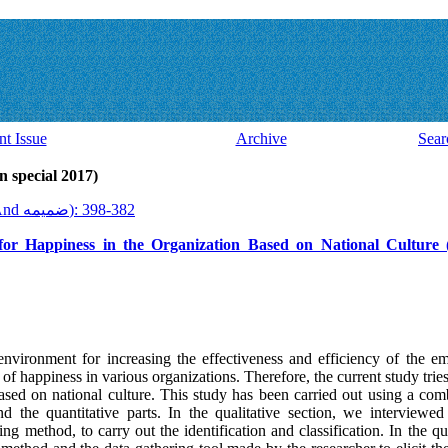
nt Issue
Archive
Sear
Volume 16, Issue 46 And ضميمه (al 2017
2017, 16(46 And ضميمه): 382-398
or Happiness in the Organization Based on National Culture
nvironment for increasing the effectiveness and efficiency of the em
 of happiness in various organizations. Therefore, the current study trie
ased on national culture. This study has been carried out using a co
nd the quantitative parts. In the qualitative section, we interviewed
ing method, to carry out the identification and classification. In the qu