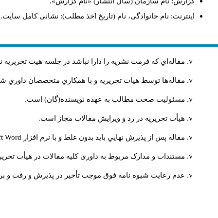
گزارش: نام سازمان (سال انتشار) «نام گزارش».
اینترنت: نام خانوادگی، نام (تاریخ اخذ مطلب): نشانی کامل سایت.
مقاله‌اي كه فرمت نشريه را دارا نباشد در جلسه هيت تحريريه
مقاله‌ها توسط هیات تحريريه و با همکاري متخصصان داوري 
مسئوليت صحت مطالب به عهده نويسنده(گان) است.
هيأت تحريريه در رد و ويرايش مقالات مجاز است.
مقاله پس از پذيرش نهايي باید بدون غلط و با نرم افزار
ft Word
مستندات و مدارک مربوط به داوری کلیه مقالات در هیأت تحریری
عدم رعایت شیوه نامه فوق موجب تأخیر در پذیرش و رفت و برگ