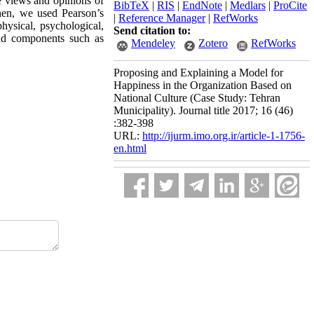
he views and opinions of
BibTeX
|
RIS
|
EndNote
|
Medlars
|
ProCite
hen, we used Pearson’s
|
Reference Manager
|
RefWorks
physical, psychological,
Send citation to:
and components such as
Mendeley
Zotero
RefWorks
Proposing and Explaining a Model for
Happiness in the Organization Based on
National Culture (Case Study: Tehran
Municipality). Journal title 2017; 16 (46)
:382-398
URL:
http://ijurm.imo.org.ir/article-1-1756-
en.html