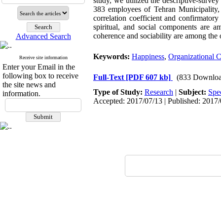
study, we utilized the descriptive-surve
383 employees of Tehran Municipality
correlation coefficient and confirmatory
spiritual, and social components are 
coherence and sociability are among the o
Advanced Search
Keywords:
Happiness
,
Organizational C
Receive site information
Enter your Email in the
following box to receive
Full-Text
[PDF 607 kb]
(833 Downloa
the site news and
Type of Study:
Research
|
Subject:
Spe
information.
Accepted: 2017/07/13 | Published: 2017