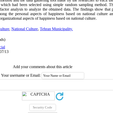
y method and the data gathering tool made by the researcher to elicit t
, which had been selected using simple random sampling method. T
 factor analysis to analyze the obtained data. The findings show that 
among the personal aspects of happiness based on national culture 
rganizational aspects of happiness based on national culture.
ulture
,
National Culture
,
Tehran Municipality.
ds)
cial
/07/13
Add your comments about this article
Your username or Email: