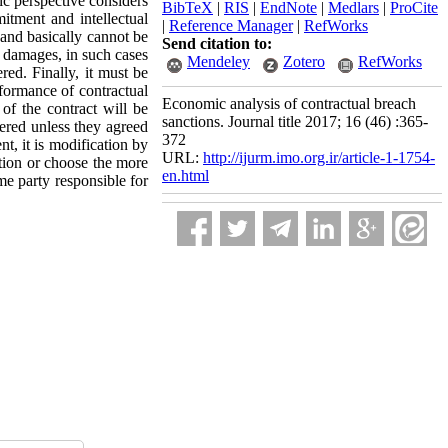
mic perspective considers
BibTeX
|
RIS
|
EndNote
|
Medlars
|
ProCite
itment and intellectual
|
Reference Manager
|
RefWorks
and basically cannot be
Send citation to:
c damages, in such cases
Mendeley
Zotero
RefWorks
ed. Finally, it must be
rformance of contractual
Economic analysis of contractual breach
of the contract will be
sanctions. Journal title 2017; 16 (46) :365-
dered unless they agreed
372
t, it is modification by
URL:
http://ijurm.imo.org.ir/article-1-1754-
ation or choose the more
en.html
me party responsible for