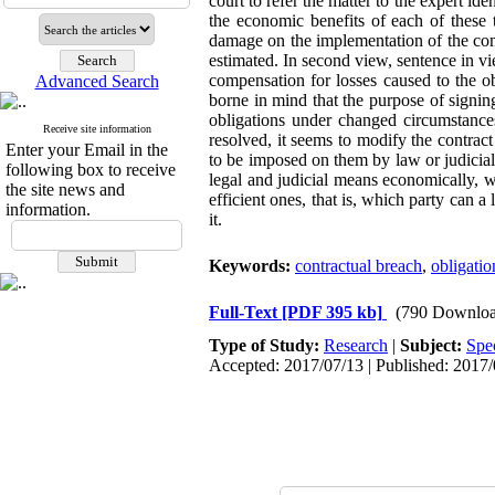
court to refer the matter to the expert id
the economic benefits of each of these 
damage on the implementation of the com
estimated. In second view, sentence in v
compensation for losses caused to the o
Advanced Search
borne in mind that the purpose of signin
obligations under changed circumstances
Receive site information
resolved, it seems to modify the contrac
Enter your Email in the
to be imposed on them by law or judicial 
following box to receive
legal and judicial means economically, w
the site news and
efficient ones, that is, which party can 
information.
it.
Keywords:
contractual breach
,
obligatio
Full-Text
[PDF 395 kb]
(790 Downloa
Type of Study:
Research
|
Subject:
Spe
Accepted: 2017/07/13 | Published: 2017