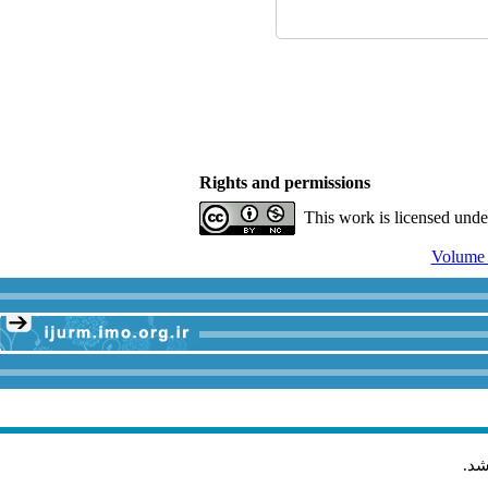
Rights and permissions
This work is licensed und
.
شد