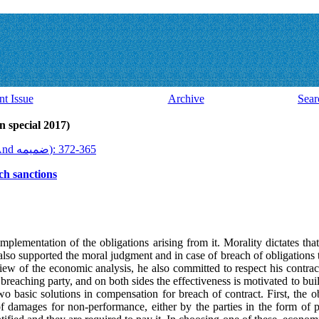
nt Issue
Archive
Sear
ssue 46 And ضميمه (latin special 2017)
2017, 16(46 And ضميمه): 365-372
ch sanctions
mplementation of the obligations arising from it. Morality dictates th
lso supported the moral judgment and in case of breach of obligations
view of the economic analysis, he also committed to respect his contrac
 breaching party, and on both sides the effectiveness is motivated to bui
two basic solutions in compensation for breach of contract. First, the ob
f damages for non-performance, either by the parties in the form of p