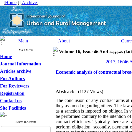
[
Home
] [
Archive
]
Main
About
Curre
Main Menu
Volume 16, I
Home
Journal Information
Articles archive
Economic analysis of contractual brea
For Authors
For Reviewers
Abstract:
(1127 Views)
Registration
The conclusion of any contract aims at i
Contact us
they assumed regarding others. The law a
Site Facilities
as a sanction is imposed on obligor. In 
be performed contrary to the intention of
contract efficiency. Typically there are 
Search in website
perform obligation, secondly, payment o