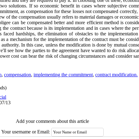
entified and they are required to pay it. In choosing one of these, econo
two solutions. If so economic benefit in cases where subjective comm
mitment, as compensation for these losses not compensated correctly, 
iew of the compensation usually refers to material damages or economi
bligee can be compensated better and more efficient method is consider
g the contract because is its implementation and in cases where the pe
 faced hardships, the elimination of obstacles to the implementation 
t as a mechanism for the implementation of the contract must be consi
authority. In this case, unless the modification is done by mutual consen
e'll see how the parties to the agreement have wanted to do risk alloc
a lower cost can bear the risk of changing circumstances and consider sa
n
,
compensation
,
implementing the commitment
,
contract modification.
ds)
cial
/07/13
Add your comments about this article
Your username or Email: