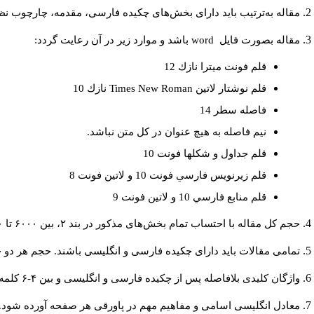
مقاله به‌ترتیب باید دارای بخش‌های چکیده فارسی، مقدمه، چارچوب نظر.
باشد و موارد زير در آن رعايت گردد:
word
مقاله بصورت فايل
قلم فونت ميترا نازك 12
نازك 10
Times New Roman
قلم نوشتار لاتين
فاصله سطر 14
نيم فاصله به هيچ عنوان در كل متن نباشد.
قلم جداول و شكلها فونت 10
قلم زيرنويس فارسي فونت 10 و لاتين فونت 8
قلم منابع فارسي 10 و لاتين فونت 9
حجم کل مقاله با احتساب تمام بخش‌های مذکور در بند ۲، بین ۶۰۰۰ تا ۸۰۰۰کلمه باشد.
تمامی مقالات باید دارای چکیده فارسی و انگلیسی باشند. حجم هر دو چکیده کمتر از ۲۰۰ و بیشتر.
واژگان کلیدی بلافاصله پس از چکیده فارسی و انگلیسی و بین ۴-۶ کلمه نوشته شود.
معادل انگلیسی اسامی و مفاهیم مهم در پاورقی هر صفحه آورده شود.