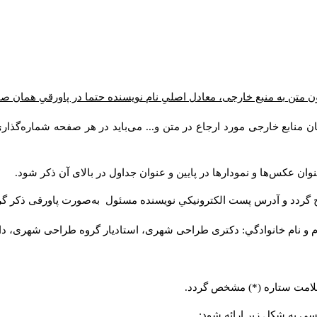
 متن به منبع خارجی، معادل اصلیِ نام نویسنده حتما در پاورقیِ همان ص
ن منابع خارجی مورد ارجاع در متن و... می‌باید در هر صفحه شماره‌گذا
وان عکس‌ها و نمودارها در پایین و عنوان جداول در بالای آن ذکر شود
ج گردد و آدرس پست الكترونيكي نويسنده مسئول به‌صورت پاورقی ذکر گ
م و نام خانوادگي: دکتری طراحی شهری، استادیار گروه
طراحی شهری، دانش).
ا علامت ستاره (*) مشخص گردد
لیسی به شکل زیر ارائه شود