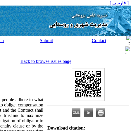
[ فارسی ]
ch
Submit
Contact
Back to browse issues page
at people adhere to what
 to oblige, compensation
t and the Contract shall
ld trust and to maximize
ligation of obligator to
enalty clause or by the
Download citation: