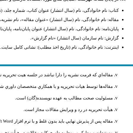
کتاب: نام خانوادگی، نام (سال انتشار) عنوان کتاب، شماره جلد، (.
مقاله: نام خانوادگی، نام (سال انتشار) «عنوان مقاله»، نام نشر.
پایان‌نامه: نام خانوادگی، نام (سال انتشار) عنوان پایان‌نامه، پای.
گزارش: نام سازمان (سال انتشار) «نام گزارش».
اینترنت: نام خانوادگی، نام (تاریخ اخذ مطلب): نشانی کامل سایت.
مقاله‌اي كه فرمت نشريه را دارا نباشد در جلسه هيت تحريريه
مقاله‌ها توسط هیات تحريريه و با همکاري متخصصان داوري 
مسئوليت صحت مطالب به عهده نويسنده(گان) است.
هيأت تحريريه در رد و ويرايش مقالات مجاز است.
ft Word
مقاله پس از پذيرش نهايي باید بدون غلط و با نرم افزار
مستندات و مدارک مربوط به داوری کلیه مقالات در هیأت تحریری