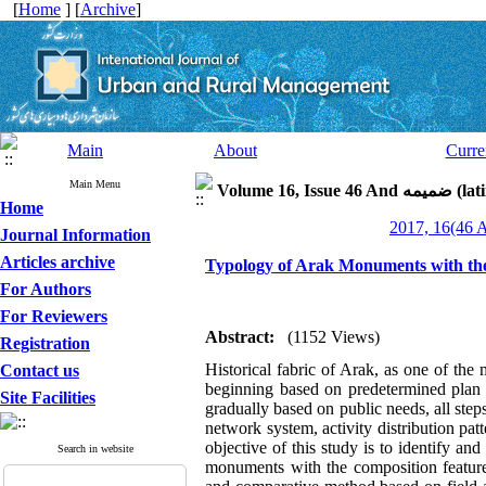
[
Home
] [
Archive
]
Main
About
Curre
Main Menu
latin speci)
Home
Journal Information
Articles archive
Typology of Arak Monuments with the
For Authors
For Reviewers
Abstract:
(1152 Views)
Registration
Historical fabric of Arak, as one of the
Contact us
beginning based on predetermined plan a
Site Facilities
gradually based on public needs, all step
network system, activity distribution p
objective of this study is to identify a
Search in website
monuments with the composition features