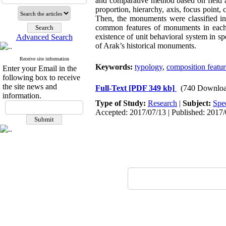
and comparative method based on field and
proportion, hierarchy, axis, focus point
Then, the monuments were classified in 
common features of monuments in each 
existence of unit behavioral system in s
Advanced Search
of Arak’s historical monuments.
Receive site information
Keywords:
typology
,
composition featur
Enter your Email in the
following box to receive
the site news and
Full-Text
[PDF 349 kb]
(740 Downloa
information.
Type of Study:
Research
|
Subject:
Spe
Accepted: 2017/07/13 | Published: 2017