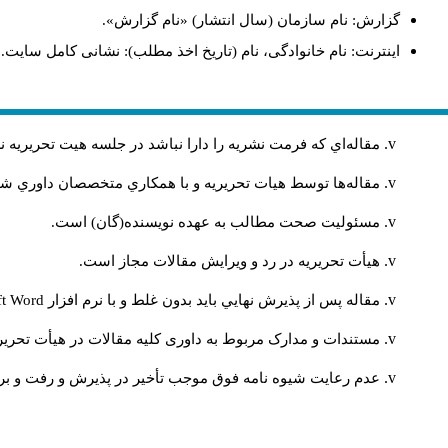
گزارش: نام سازمان (سال انتشار) «نام گزارش».
اینترنت: نام خانوادگی، نام (تاریخ اخذ مطلب): نشانی کامل سایت.
مقاله‌اي كه فرمت نشريه را دارا نباشد در جلسه هيت تحريريه
مقاله‌ها توسط هیات تحريريه و با همکاري متخصصان داوري 
مسئوليت صحت مطالب به عهده نويسنده(گان) است.
هيأت تحريريه در رد و ويرايش مقالات مجاز است.
مقاله پس از پذيرش نهايي باید بدون غلط و با نرم افزار
ft Word
مستندات و مدارک مربوط به داوری کلیه مقالات در هیأت تحریری
عدم رعایت شیوه نامه فوق موجب تأخیر در پذیرش و رفت و برگ