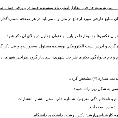
ن متن به منبع خارجی، معادل اصلیِ نام نویسنده حتما در پاورقیِ همان 
 منابع خارجی مورد ارجاع در متن و... می‌باید در هر صفحه شماره‌گذار
ان عکس‌ها و نمودارها در پایین و عنوان جداول در بالای آن ذکر شود.
 گردد و آدرس پست الكترونيكي نويسنده مسئول به‌صورت پاورقی ذکر گر
م و نام خانوادگي: دکتری طراحی شهری، استادیار گروه
طراحی شهری، دانشکد
 علامت ستاره (*) مشخص گردد.
یسی به شکل زیر ارائه شود:
ام و نام‌خانوادگی مترجم)، شماره چاپ، محل انتشار: انتشارات.
ه، شماره، صفحات.
ن‌نامه کارشناسی‌ارشد/ دکترا، رشته، دانشکده، دانشگاه.