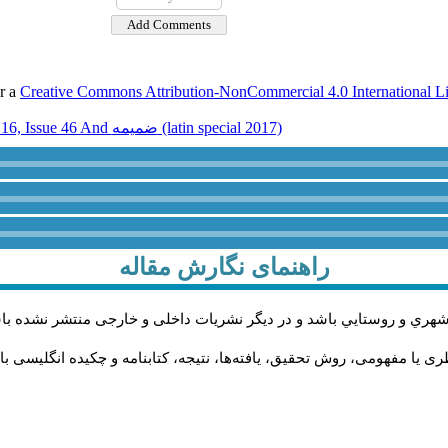
er a
Creative Commons Attribution-NonCommercial 4.0 International L
Volume 16, Issue 46 And ضميمه (latin special 2017)
راهنمای نگارش مقاله
شهري و روستايي باشد و در دیگر نشریات داخلی و خارجی منتشر نشده با
 یا مفهومی، روش تحقیق، یافته‌ها، نتیجه، کتابنامه و چکیده انگلیسی با