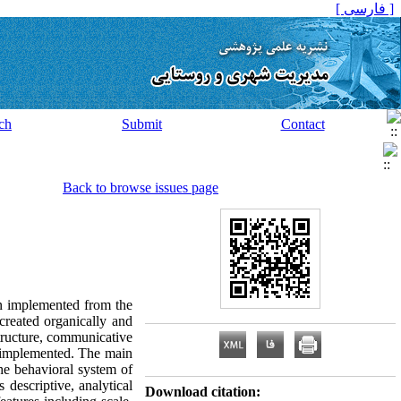
[ فارسی ]
ch
Submit
Contact
Back to browse issues page
een implemented from the
created organically and
structure, communicative
n implemented. The main
the behavioral system of
descriptive, analytical
Download citation: