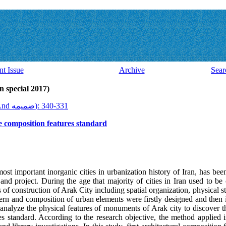
nt Issue
Archive
Sear
Volume 16, Issue 46 And ضميمه (al 2017
2017, 16(46 And ضميمه): 331-340
 composition features standard
 most important inorganic cities in urbanization history of Iran, has b
nd project. During the age that majority of cities in Iran used to be 
s of construction of Arak City including spatial organization, physical 
attern and composition of urban elements were firstly designed and the
nd analyze the physical features of monuments of Arak city to discover 
 standard. According to the research objective, the method applied is 