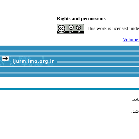
Rights and permissions
This work is licensed und
شد
.
شد.