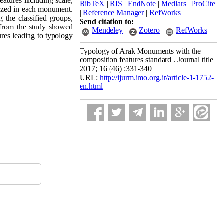
eatures including scale,
BibTeX
|
RIS
|
EndNote
|
Medlars
|
ProCite
alyzed in each monument.
|
Reference Manager
|
RefWorks
 the classified groups,
Send citation to:
 from the study showed
Mendeley
Zotero
RefWorks
ures leading to typology
Typology of Arak Monuments with the
composition features standard . Journal title
2017; 16 (46) :331-340
URL:
http://ijurm.imo.org.ir/article-1-1752-
en.html