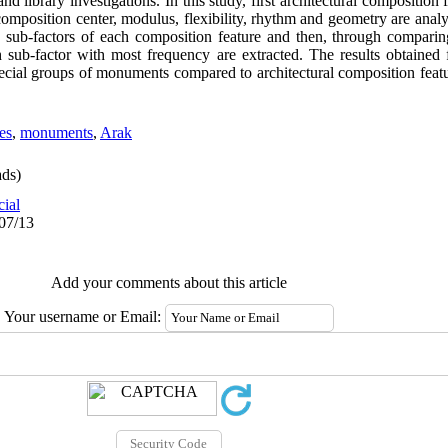
 library investigations. In this study, first architectural composition f
, composition center, modulus, flexibility, rhythm and geometry are an
sub-factors of each composition feature and then, through comparing
sub-factor with most frequency are extracted. The results obtained
pecial groups of monuments compared to architectural composition feat
es
,
monuments
,
Arak
ds)
cial
/07/13
Add your comments about this article
Your username or Email: