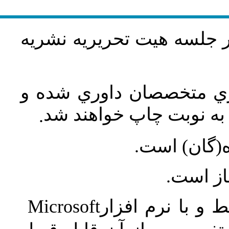
در جلسه هيت تحريريه نشريه
اري متخصصان داوري شده و
ه نوبت چاپ خواهند شد
.
ه(گان) است
جاز است
Microsoft
 و با نرم افزار