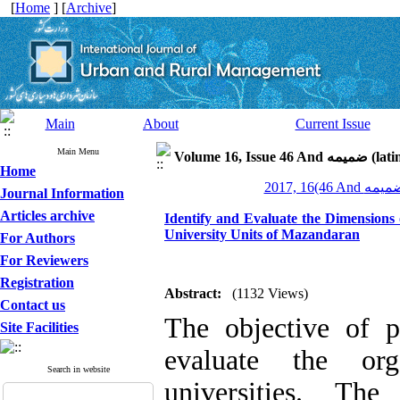
[
Home
] [
Archive
]
Main
About
Current Issue
Main Menu
Volume 16, Is
Home
Journal Information
Articles archive
Identify and Evaluate the Dimensions 
University Units of Mazandaran
For Authors
For Reviewers
Registration
Abstract:
(1132 Views)
Contact us
The objective of p
Site Facilities
evaluate the org
Search in website
universities. T