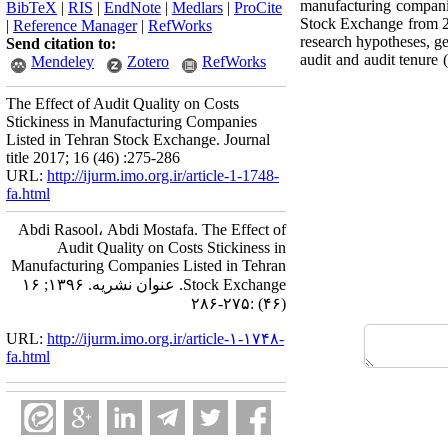
manufacturing companie
BibTeX
|
RIS
|
EndNote
|
Medlars
|
ProCite
Stock Exchange from 200
|
Reference Manager
|
RefWorks
research hypotheses, ge
Send citation to:
audit and audit tenure 
Mendeley
Zotero
RefWorks
The Effect of Audit Quality on Costs
Stickiness in Manufacturing Companies
Listed in Tehran Stock Exchange. Journal
title 2017; 16 (46) :275-286
URL:
http://ijurm.imo.org.ir/article-1-1748-
fa.html
Abdi Rasool، Abdi Mostafa. The Effect of
Audit Quality on Costs Stickiness in
Manufacturing Companies Listed in Tehran
Stock Exchange. عنوان نشریه. ۱۳۹۶; ۱۶
(۴۶) :۲۷۵-۲۸۶
URL:
http://ijurm.imo.org.ir/article-۱-۱۷۴۸-
fa.html