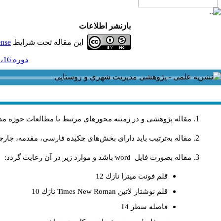
بازنشر اطلاعات
این مقاله تحت شرایط
ense
دوره 16، شماره 46 و ضميمه - ( لاتين 1396 )
مقاله پژوهشی و در زمینه محورهاي مرتبط با مطالعات حوزه مد
مقاله به‌ترتیب باید دارای بخش‌های چکیده فارسی، مقدمه، چارچو
مقاله بصورت فايل
word
باشد و موارد زير در آن رعايت گردد:
قلم فونت ميترا نازك 12
قلم نوشتار لاتين
Times New Roman
نازك 10
فاصله سطر 14