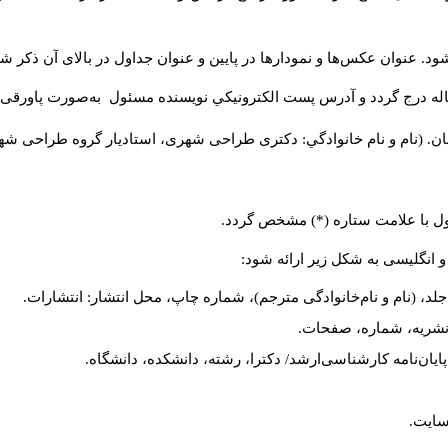
د. عنوان عکس‌ها و نمودارها در پایین و عنوان جداول در بالای آن ذکر شو
له درج گردد و آدرس پست الكترونيكي نويسنده مسئول به‌صورت پاورقی ذ
ن. (نام و نام خانوادگي: دکتری طراحی شهری، استادیار گروه
طراحی شهری،
ول با علامت ستاره (*) مشخص گردد.
و انگلیسی به شکل زیر ارائه شود:
لد، (نام و نام‌خانوادگی مترجم)، شماره چاپ، محل انتشار: انتشارات.
م نشریه، شماره، صفحات.
، پایان‌نامه کارشناسی‌ارشد/ دکترا، رشته، دانشکده، دانشگاه.
سایت.