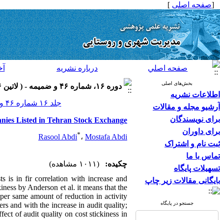
[
صفحه اصلی
]
صفحه اصلي
درباره نشريه
آخ
بخش‌های اصلی
دوره ۱۶، شماره ۴۶ و ضميمه - ( لاتين ۱۳۹۶ )
اطلاعات نشریه
جلد ۱۶ شماره ۴۶ و ضميمه صفحات ۲۸۶-۲۷۵
آرشیو مجله و مقالات
برای نویسندگان
anies Listed in Tehran Stock Exchange
برای داوران
*
Rasool Abdi
،
Mostafa Abdi
ثبت نام و اشتراک
تماس با ما
چکیده:
(۱۰۱۱ مشاهده)
تسهیلات پایگاه
is in fir correlation with increase and
بایگانی مقالات زیر چاپ
kiness by Anderson et al. it means that the
s per same amount of reduction in activity
جستجو در پایگاه
ers and with the increase in audit quality;
fect of audit quality on cost stickiness in