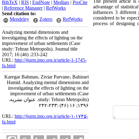
The present article is
BibTeX
|
RIS
|
EndNote
|
Medlars
|
ProCite
advantage of statistica
|
Reference Manager
|
RefWorks
influences 3 different
Send citation to:
considered to be especia
Mendeley
Zotero
RefWorks
process of designing o
Analyzing mental dimensions and
investigating the effects of lighting on the
improvement of urban settlements (Case
study: Tehran Metropolis). Journal title
2017; 16 (46) :233-242
URL:
http://ijurm.imo.org.ir/article-1-1745-
fa.html
Karegar Bahman، Ziviar Parvane، Bahiraei
Hamid. Analyzing mental dimensions and
investigating the effects of lighting on the
improvement of urban settlements (Case
study: Tehran Metropolis). عنوان نشریه.
۱۳۹۶; ۱۶ (۴۶) :۲۳۳-۲۴۲
URL:
http://ijurm.imo.org.ir/article-۱-۱۷۴۵-
fa.html