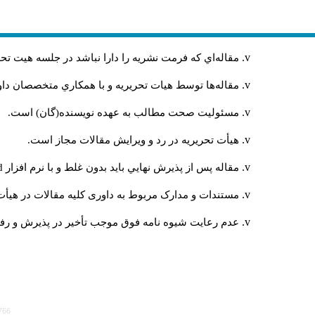
مقاله‌اي كه فرمت نشريه را دارا نباشد در جلسه هيت ت
مقاله‌ها توسط هیات تحريريه و با همکاري متخصصان د
مسئوليت صحت مطالب به عهده نويسنده(گان) است.
هيأت تحريريه در رد و ويرايش مقالات مجاز است.
مقاله پس از پذيرش نهايي باید بدون غلط و با نرم افزار
rd
مستندات و مدارک مربوط به داوری کلیه مقالات در هیأت 
عدم رعایت شیوه نامه فوق موجب تأخیر در پذیرش و رفت 
766