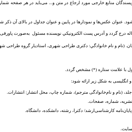
سندگان منابع خارجی مورد ارجاع در متن و... می‌باید در هر صفحه شمار
د. عنوان عکس‌ها و نمودارها در پایین و عنوان جداول در بالای آن ذکر شو
له درج گردد و آدرس پست الكترونيكي نويسنده مسئول به‌صورت پاورقی ذ
ن. (نام و نام خانوادگي: دکتری طراحی شهری، استادیار گروه
طراحی شهری،
ول با علامت ستاره (*) مشخص گردد.
و انگلیسی به شکل زیر ارائه شود:
لد، (نام و نام‌خانوادگی مترجم)، شماره چاپ، محل انتشار: انتشارات.
م نشریه، شماره، صفحات.
، پایان‌نامه کارشناسی‌ارشد/ دکترا، رشته، دانشکده، دانشگاه.
سایت.