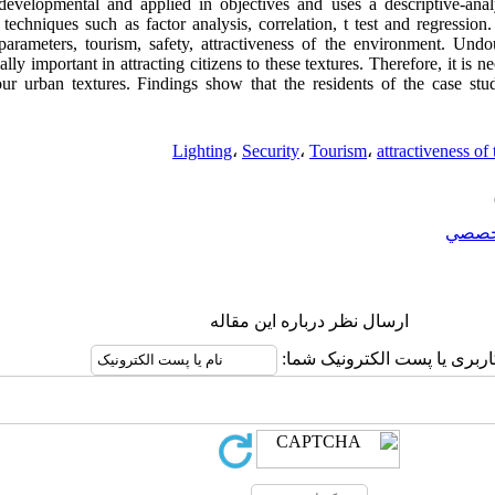
 developmental and applied in objectives and uses a descriptive-ana
l techniques such as factor analysis, correlation, t test and regression.
 parameters, tourism, safety, attractiveness of the environment. Undou
lly important in attracting citizens to these textures. Therefore, it is n
ur urban textures. Findings show that the residents of the case stu
Lighting
،
Security
،
Tourism
،
attractiveness of
خصصي
ارسال نظر درباره این مقاله
اربری یا پست الکترونیک شما: