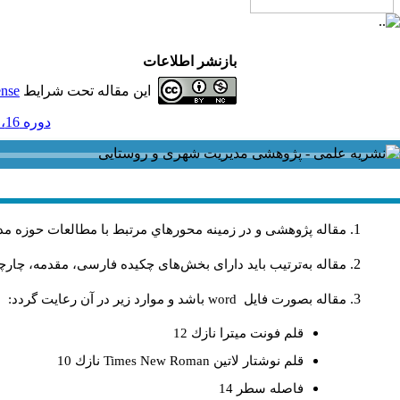
بازنشر اطلاعات
این مقاله تحت شرایط
ense
دوره 16، شماره 46 و ضميمه - ( لاتين 1396 )
مقاله پژوهشی و در زمینه محورهاي مرتبط با مطالعات حوزه مد
مقاله به‌ترتیب باید دارای بخش‌های چکیده فارسی، مقدمه، چارچو
مقاله بصورت فايل
word
باشد و موارد زير در آن رعايت گردد:
قلم فونت ميترا نازك 12
قلم نوشتار لاتين
Times New Roman
نازك 10
فاصله سطر 14