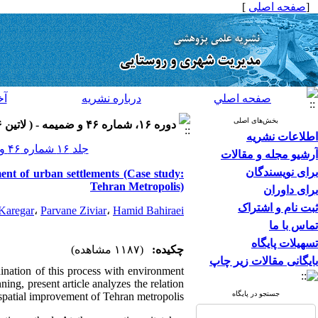
[
صفحه اصلی
]
صفحه اصلي
درباره نشريه
آخ
بخش‌های اصلی
دوره ۱۶، شماره ۴۶ و ضميمه - ( لاتين ۱۳۹۶ )
اطلاعات نشریه
جلد ۱۶ شماره ۴۶ و ضميمه صفحات ۲۴۲-۲۳۳
آرشیو مجله و مقالات
برای نویسندگان
ment of urban settlements (Case study:
Tehran Metropolis)
برای داوران
ثبت نام و اشتراک
Karegar
،
Parvane Ziviar
،
Hamid Bahiraei
تماس با ما
تسهیلات پایگاه
چکیده:
(۱۱۸۷ مشاهده)
بایگانی مقالات زیر چاپ
ination of this process with environment
ing, present article analyzes the relation
جستجو در پایگاه
spatial improvement of Tehran metropolis.