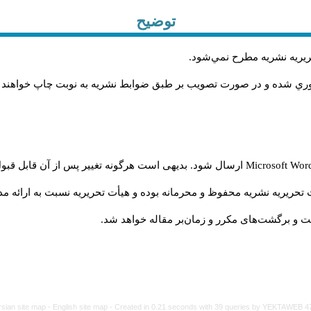
توضیح
حريريه نشريه مطرح نمي‌شود
.
اوري شده و در صورت تصويب بر طبق ضوابط نشريه به نوبت چاپ خواهند
Microsoft Wo
ارسال شود. بدیهی است هرگونه تغییر پس از آن قابل قبول
تحریریه نشریه محفوظ و محرمانه بوده و هیأت تحریریه نسبت به ارائه مدا
و برگشت‌‌های مکرر و زمان‌بر مقاله خواهد شد.
rsian site map -
English site map
- Created in 0.21 seconds with 39 queries by YEKTAWEB 4