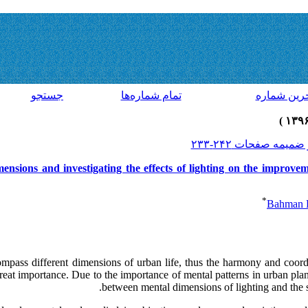
رين شماره
تمام شماره‌ها
جستجو
ensions and investigating the effects of lighting on the improve
*
Bahman 
ompass different dimensions of urban life, thus the harmony and coord
reat importance. Due to the importance of mental patterns in urban plann
between mental dimensions of lighting and the 