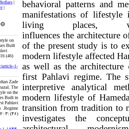
behavioral pa
BibTeX
|
RIS
|
EndNote
|
Medlars
|
ProCite
|
Reference Manager
|
manifestations
RefWorks
Send citation to:
living 
Mendeley
Zotero
RefWorks
influences the
The Impact of Modern Lifestyle on
of the present
the Architecture of the Houses Built
in Hamedan in the First Pahlavi
modern lifesty
Regime. Journal title 2017; 16 (46)
:203-218
as well as the
URL:
http://ijurm.imo.org.ir/article-1-
1743-fa.html
first Pahlavi 
Ebrahimi Gholamreza، Soltan Zade
interpretive 
Hossein، Keramati Ghazal. The
Impact of Modern Lifestyle on the
modern lifest
Architecture of the Houses Built in
Hamedan in the First Pahlavi
transition fro
Regime. عنوان نشریه. ۱۳۹۶; ۱۶
(۴۶) :۲۰۳-۲۱۸
investigate
URL:
architect
http://ijurm.imo.org.ir/article-۱-۱۷۴۳-