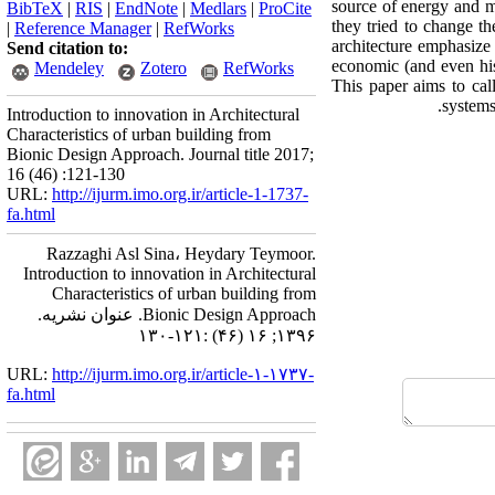
source of energy and m
BibTeX
|
RIS
|
EndNote
|
Medlars
|
ProCite
they tried to change t
|
Reference Manager
|
RefWorks
architecture emphasize
Send citation to:
economic (and even his 
Mendeley
Zotero
RefWorks
This paper aims to call
systems 
Introduction to innovation in Architectural
Characteristics of urban building from
Bionic Design Approach. Journal title 2017;
16 (46) :121-130
URL:
http://ijurm.imo.org.ir/article-1-1737-
fa.html
Razzaghi Asl Sina، Heydary Teymoor.
Introduction to innovation in Architectural
Characteristics of urban building from
Bionic Design Approach. عنوان نشریه.
۱۳۹۶; ۱۶ (۴۶) :۱۲۱-۱۳۰
URL:
http://ijurm.imo.org.ir/article-۱-۱۷۳۷-
fa.html