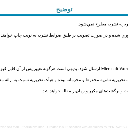
توضیح
حريريه نشريه مطرح نمي‌شود
.
اوري شده و در صورت تصويب بر طبق ضوابط نشريه به نوبت چاپ خواهند
Microsoft Wo
ارسال شود. بدیهی است هرگونه تغییر پس از آن قابل قبول
تحریریه نشریه محفوظ و محرمانه بوده و هیأت تحریریه نسبت به ارائه مدا
و برگشت‌‌های مکرر و زمان‌بر مقاله خواهد شد.
rsian site map -
English site map
- Created in 0.16 seconds with 39 queries by YEKTAWEB 4