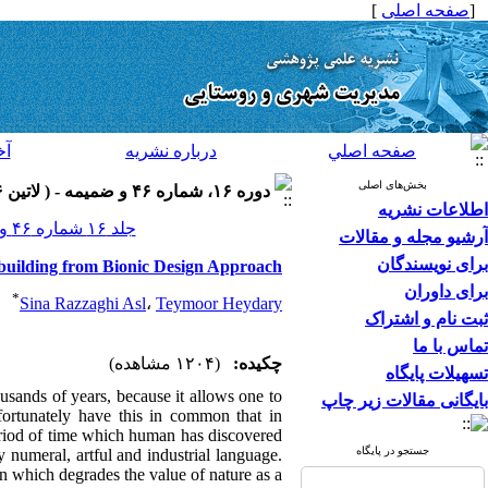
[
صفحه اصلی
]
صفحه اصلي
درباره نشريه
آخ
بخش‌های اصلی
دوره ۱۶، شماره ۴۶ و ضميمه - ( لاتين ۱۳۹۶ )
اطلاعات نشریه
جلد ۱۶ شماره ۴۶ و ضميمه صفحات ۱۳۰-۱۲۱
آرشیو مجله و مقالات
برای نویسندگان
n building from Bionic Design Approach
برای داوران
*
Sina Razzaghi Asl
،
Teymoor Heydary
ثبت نام و اشتراک
تماس با ما
چکیده:
(۱۲۰۴ مشاهده)
تسهیلات پایگاه
usands of years, because it allows one to
بایگانی مقالات زیر چاپ
nfortunately have this in common that in
eriod of time which human has discovered
جستجو در پایگاه
 numeral, artful and industrial language.
on which degrades the value of nature as a