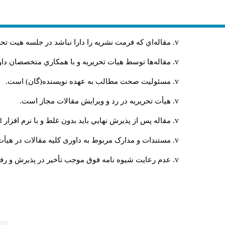
مقاله‌اي كه فرمت نشريه را دارا نباشد در جلسه هيت ت
مقاله‌ها توسط هیات تحريريه و با همکاري متخصصان د
مسئوليت صحت مطالب به عهده نويسنده(گان) است.
هيأت تحريريه در رد و ويرايش مقالات مجاز است.
مقاله پس از پذيرش نهايي باید بدون غلط و با نرم افزار
rd
مستندات و مدارک مربوط به داوری کلیه مقالات در هیأت 
عدم رعایت شیوه نامه فوق موجب تأخیر در پذیرش و رفت 
766