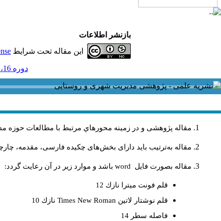
بازنشر اطلاعات
این مقاله تحت شرایط
ense
دوره 16، شماره 46 و ضميمه - ( لاتين 1396 )
مقاله پژوهشی و در زمینه محورهاي مرتبط با مطالعات حوزه مد
مقاله به‌ترتیب باید دارای بخش‌های چکیده فارسی، مقدمه، چارچو
مقاله بصورت فايل
word
باشد و موارد زير در آن رعايت گردد:
قلم فونت ميترا نازك 12
قلم نوشتار لاتين
Times New Roman
نازك 10
فاصله سطر 14