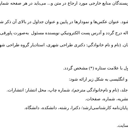
سندگان منابع خارجی مورد ارجاع در متن و... می‌باید در هر صفحه شمار
د. عنوان عکس‌ها و نمودارها در پایین و عنوان جداول در بالای آن ذکر شو
له درج گردد و آدرس پست الكترونيكي نويسنده مسئول به‌صورت پاورقی ذ
ن. (نام و نام خانوادگي: دکتری طراحی شهری، استادیار گروه
طراحی شهری،
ول با علامت ستاره (*) مشخص گردد.
و انگلیسی به شکل زیر ارائه شود:
لد، (نام و نام‌خانوادگی مترجم)، شماره چاپ، محل انتشار: انتشارات.
م نشریه، شماره، صفحات.
، پایان‌نامه کارشناسی‌ارشد/ دکترا، رشته، دانشکده، دانشگاه.
سایت.