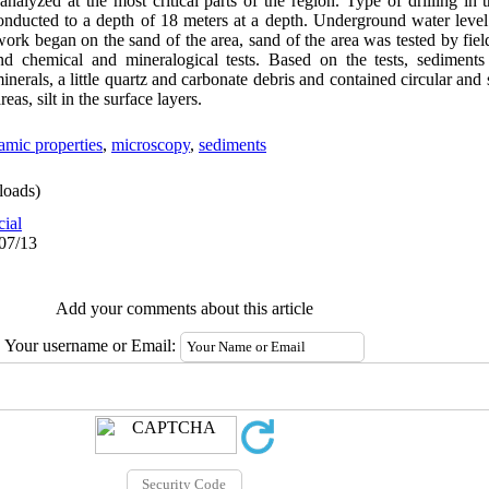
analyzed at the most critical parts of the region. Type of drilling i
nducted to a depth of 18 meters at a depth. Underground water level
rk began on the sand of the area, sand of the area was tested by ​​fiel
 and chemical and mineralogical tests. Based on the tests, sedimen
nerals, a little quartz and carbonate debris and contained circular and s
as, silt in the surface layers.
amic properties
,
microscopy
,
sediments
oads)
cial
/07/13
Add your comments about this article
Your username or Email: