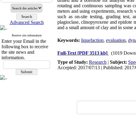
drilled and a borehole for analysis was 
rotating and continuous sampling was co
meters and using experiments, research wo
such as on-site testing, grading test,
plagioclase, clinopyroxene and epidote mi
Advanced Search
and a small amount of clay and in some are
Receive site information
Keywords:
liquefaction
,
evaluation
,
dyn
Enter your Email in the
following box to receive
the site news and
Full-Text
[PDF 3513 kb]
(1019 Downl
information.
Type of Study:
Research
|
Subject:
Spe
Accepted: 2017/07/13 | Published: 2017