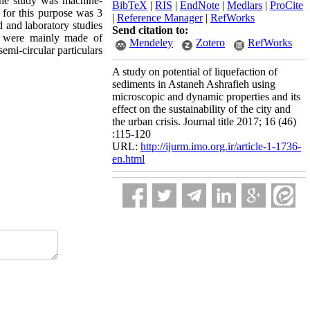
n the study was machine-
BibTeX
|
RIS
|
EndNote
|
Medlars
|
ProCite
 for this purpose was 3
|
Reference Manager
|
RefWorks
d and laboratory studies
Send citation to:
ts were mainly made of
Mendeley
Zotero
RefWorks
emi-circular particulars
A study on potential of liquefaction of
sediments in Astaneh Ashrafieh using
microscopic and dynamic properties and its
effect on the sustainability of the city and
the urban crisis. Journal title 2017; 16 (46)
:115-120
URL:
http://ijurm.imo.org.ir/article-1-1736-
en.html