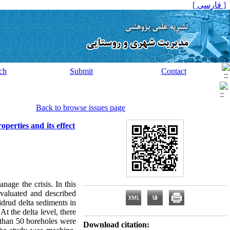
[ فارسی ]
ch
Submit
Contact
Back to browse issues page
perties and its effect
nage the crisis. In this
evaluated and described
idrud delta sediments in
t the delta level, there
re than 50 boreholes were
Download citation: