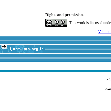
Rights and permissions
This work is licensed und
.
شد
اشد