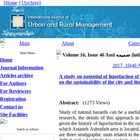
[
Home
] [
Archive
]
Main
About
Curre
Main Menu
Volume 16, I
Home
Journal Information
Articles archive
A study on potential of liquefaction o
on the sustainability of the city and th
For Authors
For Reviewers
Registration
Abstract:
(1273 Views)
Contact us
Study of natural hazards can be a useful
Site Facilities
research, the details of this approach 
given the history of liquefaction in the
which Astaneh Ashrafieh area is located,
Search in website
are three stratigraphic units related to t