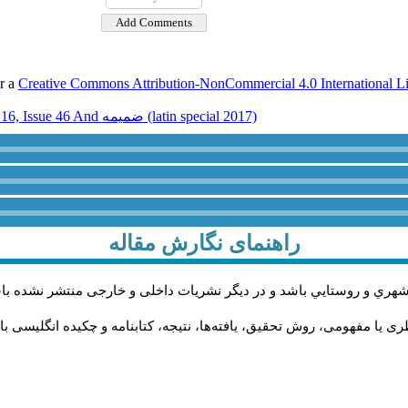
er a
Creative Commons Attribution-NonCommercial 4.0 International L
Volume 16, Issue 46 And ضميمه (latin special 2017)
راهنمای نگارش مقاله
شهري و روستايي باشد و در دیگر نشریات داخلی و خارجی منتشر نشده با
ی یا مفهومی، روش تحقیق، یافته‌ها، نتیجه، کتابنامه و چکیده انگلیسی ب