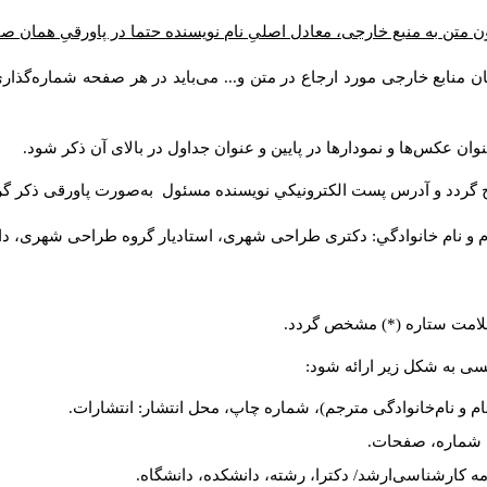
 متن به منبع خارجی، معادل اصلیِ نام نویسنده حتما در پاورقیِ همان ص
ن منابع خارجی مورد ارجاع در متن و... می‌باید در هر صفحه شماره‌گذا
وان عکس‌ها و نمودارها در پایین و عنوان جداول در بالای آن ذکر شود
ج گردد و آدرس پست الكترونيكي نويسنده مسئول به‌صورت پاورقی ذکر گ
م و نام خانوادگي: دکتری طراحی شهری، استادیار گروه
طراحی شهری، دانش).
ا علامت ستاره (*) مشخص گردد
لیسی به شکل زیر ارائه شود
نام و نام‌خانوادگی مترجم)، شماره چاپ، محل انتشار: انتشارات
یه، شماره، صفحات
ان‌نامه کارشناسی‌ارشد/ دکترا، رشته، دانشکده، دانشگاه