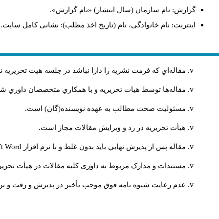
گزارش: نام سازمان (سال انتشار) «نام گزارش».
اینترنت: نام خانوادگی، نام (تاریخ اخذ مطلب): نشانی کامل سایت.
مقاله‌اي كه فرمت نشريه را دارا نباشد در جلسه هيت تحريريه
مقاله‌ها توسط هیات تحريريه و با همکاري متخصصان داوري 
مسئوليت صحت مطالب به عهده نويسنده(گان) است.
هيأت تحريريه در رد و ويرايش مقالات مجاز است.
ft Word
مقاله پس از پذيرش نهايي باید بدون غلط و با نرم افزار
مستندات و مدارک مربوط به داوری کلیه مقالات در هیأت تحریری
عدم رعایت شیوه نامه فوق موجب تأخیر در پذیرش و رفت و بر.