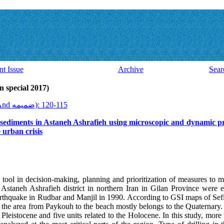
nt Issue
Archive
Sear
ssue 46 And ضميمه (latin special 2017)
2017, 16(46 And ضميمه): 115-120
f sediments in Astaneh Ashrafieh using microscopic and dynamic pro
e urban crisis
 tool in decision-making, planning and prioritization of measures to ma
in Astaneh Ashrafieh district in northern Iran in Gilan Province were 
 earthquake in Rudbar and Manjil in 1990. According to GSI maps of Sef
 the area from Paykouh to the beach mostly belongs to the Quaternary. A
he Pleistocene and five units related to the Holocene. In this study, mo