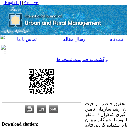
[ English ]
]
Archive
[
ثبت نام
ارسال مقاله
تماس با ما
برگشت به فهرست نسخه ها
 تحقیق حاضر، از حیث
ان ارشد سازمان تامین
اجتماعی کشور می باشند که تعداد آنها حدودا 500 نفر می باشد. حجم نمونه این تحقیق باتوجه به فرمول نمونه گیری کوکران 217 نفر
ا توسط خبرگان میزان
Download citation:
 استفاده گردید. نتایج