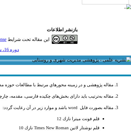
بازنشر اطلاعات
این مقاله تحت شرایط
ense
دوره 16، شماره 46 - ( 3-1396 )
مقاله پژوهشی و در زمینه محورهاي مرتبط با مطالعات حوزه مد
مقاله به‌ترتیب باید دارای بخش‌های چکیده فارسی، مقدمه، چارچو
مقاله بصورت فايل
word
باشد و موارد زير در آن رعايت گردد:
قلم فونت ميترا نازك 12
قلم نوشتار لاتين
Times New Roman
نازك 10