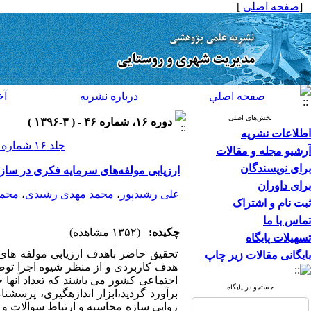
[
صفحه اصلی
]
صفحه اصلي
درباره نشريه
آخ
بخش‌های اصلی
دوره ۱۶، شماره ۴۶ - ( ۳-۱۳۹۶ )
اطلاعات نشریه
جلد ۱۶ شماره ۴۶ صفحات ۳۶۲-۳۴۹
آرشیو مجله و مقالات
برای نویسندگان
ارزیابی مولفه‌های سرمایه فکری در ساز
برای داوران
علی رشیدپور
،
محمد مهدی رشیدی
،
محمو
ثبت نام و اشتراک
تماس با ما
چکیده:
(۱۳۵۲ مشاهده)
تسهیلات پایگاه
تحقیق حاضر باهدف ارزیابی مولفه های
بایگانی مقالات زیر چاپ
هدف کاربردی و از منظر شیوه اجرا توصیف
جستجو در پایگاه
برآورد گردید،ابزار اندازه­گیری، پرس
روایی سازه محاسبه و ارتباط سوالات و مو