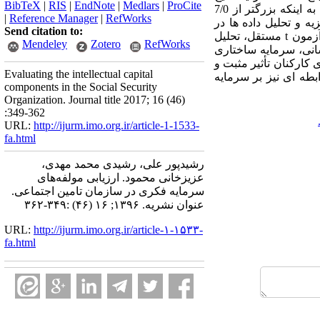
BibTeX
|
RIS
|
EndNote
|
Medlars
|
ProCite
حاصل از بررسی پایایی پرسشنامه نشان داد که ضریب آلفای کل محاسبه‌شده برابر با0.881 است و با توجه به اینکه بزرگتر از 7/0
|
Reference Manager
|
RefWorks
ه و تحلیل داده ها در
Send citation to:
آزمون
t
مستقل، تحلیل
Mendeley
Zotero
RefWorks
انی، سرمایه ساختاری
کارکنان تأثیر مثبت و
Evaluating the intellectual capital
بطه ای نیز بر سرمایه
components in the Social Security
Organization. Journal title 2017; 16 (46)
:349-362
URL:
http://ijurm.imo.org.ir/article-1-1533-
fa.html
رشیدپور علی، رشیدی محمد مهدی،
عزیزخانی محمود. ارزیابی مولفه‌های
سرمایه فکری در سازمان تامین اجتماعی.
عنوان نشریه. ۱۳۹۶; ۱۶ (۴۶) :۳۴۹-۳۶۲
URL:
http://ijurm.imo.org.ir/article-۱-۱۵۳۳-
fa.html