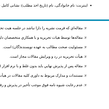
اینترنت: نام خانوادگی، نام (تاریخ اخذ مطلب): نشانی کامل 
مقاله‌اي كه فرمت نشريه را دارا نباشد در جلسه هيت ت
مقاله‌ها توسط هیات تحريريه و با همکاري متخصصان د
مسئوليت صحت مطالب به عهده نويسنده(گان) است.
هيأت تحريريه در رد و ويرايش مقالات مجاز است.
مقاله پس از پذيرش نهايي باید بدون غلط و با نرم افزار
rd
مستندات و مدارک مربوط به داوری کلیه مقالات در هیأت 
عدم رعایت شیوه نامه فوق موجب تأخیر در پذیرش و رفت 