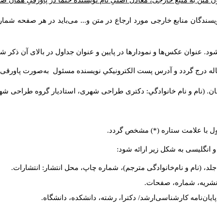
ن متن به منبع خارجی، معادل اصلیِ نام نویسنده حتما در پاورقیِ همان 
سندگان منابع خارجی مورد ارجاع در متن و... می‌باید در هر صفحه شمار
د. عنوان عکس‌ها و نمودارها در پایین و عنوان جداول در بالای آن ذکر شو
له درج گردد و آدرس پست الكترونيكي نويسنده مسئول به‌صورت پاورقی ذ
ن. (نام و نام خانوادگي: دکتری طراحی شهری، استادیار گروه
طراحی شهری،
ول با علامت ستاره (*) مشخص گردد.
و انگلیسی به شکل زیر ارائه شود:
لد، (نام و نام‌خانوادگی مترجم)، شماره چاپ، محل انتشار: انتشارات.
م نشریه، شماره، صفحات.
، پایان‌نامه کارشناسی‌ارشد/ دکترا، رشته، دانشکده، دانشگاه.