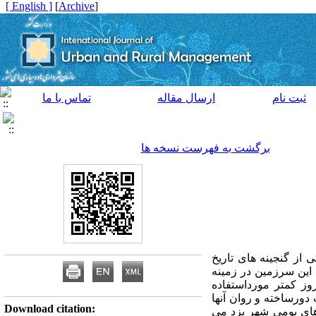
[ English ]
]
Archive
[
ثبت نام
ارسال مقاله
تماس با ما
برگشت به فهرست نسخه ها
از گنجینه های تاریخ
این سرزمین در زمینه
وز کمتر مورداستفاده
دورساخته و روان آنها
Download citation:
ای بومی شهر یزد می