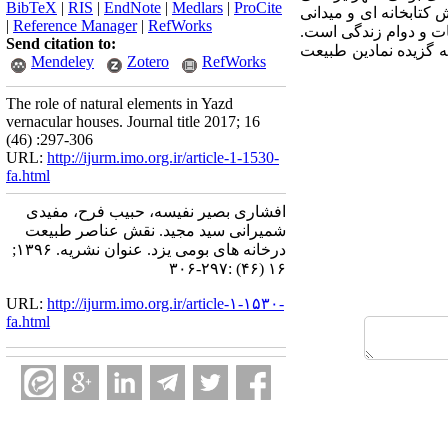
BibTeX
|
RIS
|
EndNote
|
Medlars
|
ProCite
کتابخانه ای و میدانی
|
Reference Manager
|
RefWorks
ت و دوام زندگی است.
Send citation to:
ه گزیده نمادین طبیعت
Mendeley
Zotero
RefWorks
The role of natural elements in Yazd
vernacular houses. Journal title 2017; 16
(46) :297-306
URL:
http://ijurm.imo.org.ir/article-1-1530-
fa.html
افشاری بصیر نفیسه، حبیب فرح، مفیدی
شمیرانی سید مجید. نقش عناصر طبیعت
درخانه های بومی یزد. عنوان نشریه. ۱۳۹۶;
۱۶ (۴۶) :۲۹۷-۳۰۶
URL:
http://ijurm.imo.org.ir/article-۱-۱۵۳۰-
fa.html