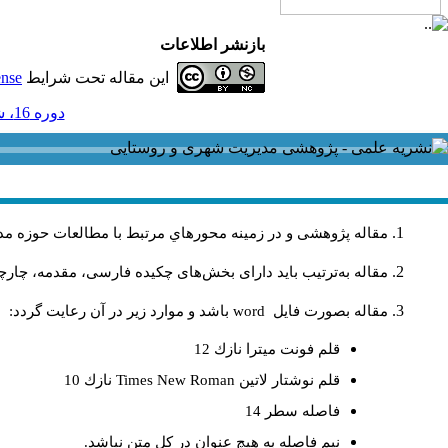
بازنشر اطلاعات
این مقاله تحت شرایط
ense
دوره 16، شماره 46 - ( 3-1396 )
مقاله پژوهشی و در زمینه محورهاي مرتبط با مطالعات حوزه مد
مقاله به‌ترتیب باید دارای بخش‌های چکیده فارسی، مقدمه، چارچو
مقاله بصورت فايل
word
باشد و موارد زير در آن رعايت گردد:
قلم فونت ميترا نازك 12
قلم نوشتار لاتين
Times New Roman
نازك 10
فاصله سطر 14
نيم فاصله به هيچ عنوان در كل متن نباشد.