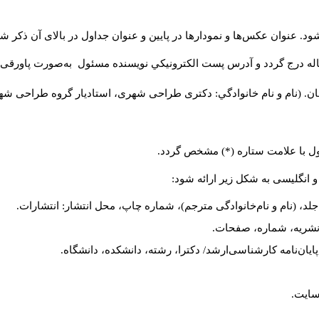
د. عنوان عکس‌ها و نمودارها در پایین و عنوان جداول در بالای آن ذکر شو
له درج گردد و آدرس پست الكترونيكي نويسنده مسئول به‌صورت پاورقی ذ
ن. (نام و نام خانوادگي: دکتری طراحی شهری، استادیار گروه
طراحی شهری،
ول با علامت ستاره (*) مشخص گردد.
و انگلیسی به شکل زیر ارائه شود:
لد، (نام و نام‌خانوادگی مترجم)، شماره چاپ، محل انتشار: انتشارات.
م نشریه، شماره، صفحات.
، پایان‌نامه کارشناسی‌ارشد/ دکترا، رشته، دانشکده، دانشگاه.
سایت.