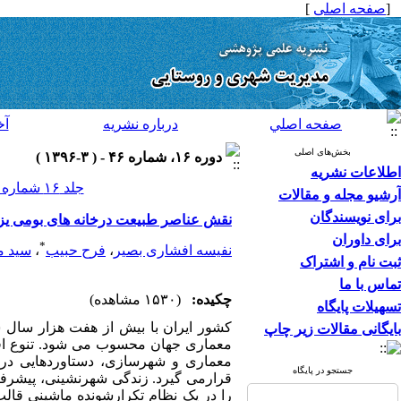
[
صفحه اصلی
]
صفحه اصلي
درباره نشريه
آخ
بخش‌های اصلی
دوره ۱۶، شماره ۴۶ - ( ۳-۱۳۹۶ )
اطلاعات نشریه
جلد ۱۶ شماره ۴۶ صفحات ۳۰۶-۲۹۷
آرشیو مجله و مقالات
برای نویسندگان
نقش عناصر طبیعت درخانه های بومی یز
برای داوران
*
نفیسه افشاری بصیر
،
فرح حبیب
،
سید م
ثبت نام و اشتراک
تماس با ما
چکیده:
(۱۵۳۰ مشاهده)
تسهیلات پایگاه
کشور ایران با بیش از هفت هزار سال س
بایگانی مقالات زیر چاپ
معماری جهان محسوب می شود. تنوع اقل
معماری و شهرسازی، دستاوردهایی درخو
جستجو در پایگاه
قرارمی گیرد. زندگی شهرنشینی، پیشرفت 
را در یک نظام تکرارشونده ماشینی قا