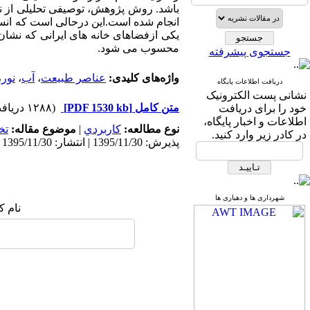
باشد. روش پژوهش، توصیفی تحلیلی از نوع
انجام شده است.این درحالی است که انس
یکی ازفضاهای خانه های ایرانی که نشان 
محسوب می شود.
جستجوی پیشرفته
واژه‌های کلیدی:
عناصر طبیعت
،
آب
،
نور
،
دریافت اطلاعات پایگاه
نشانی پست الکترونیک
متن کامل
[PDF 1530 kb]
(۱۲۸۸ دریافت)
خود را برای دریافت
اطلاعات و اخبار پایگاه،
نوع مطالعه:
كاربردي
|
موضوع مقاله:
تخ
در کادر زیر وارد کنید.
پذیرش: 1395/11/30 | انتشار: 1395/11/30
شهرداری ها و دهیاری ها
نام ک