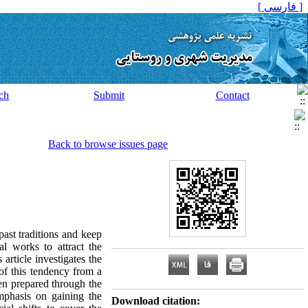
[ فارسی ]
ch
Submit
Contact
Back to browse issues page
past traditions and keep
al works to attract the
 article investigates the
 of this tendency from a
een prepared through the
mphasis on gaining the
Download citation: