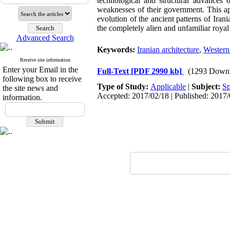
technological and structural advances o
weaknesses of their government. This ap
evolution of the ancient patterns of Irani
the completely alien and unfamiliar royal 
Advanced Search
Keywords:
Iranian architecture
,
Western 
Receive site information
Enter your Email in the
Full-Text
[PDF 2990 kb]
(1293 Downl
following box to receive
Type of Study:
Applicable
|
Subject:
Sp
the site news and
Accepted: 2017/02/18 | Published: 2017
information.