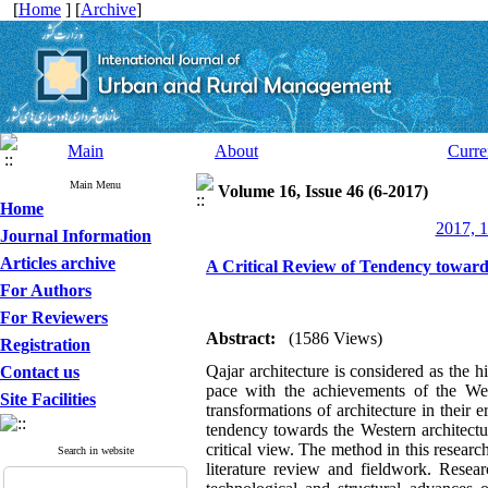
[
Home
] [
Archive
]
Main
About
Curre
Main Menu
Volume 16, Issue 46 (6-2017)
Home
2017, 1
Journal Information
Articles archive
A Critical Review of Tendency towards
For Authors
For Reviewers
Abstract:
(1586 Views)
Registration
Qajar architecture is considered as the h
Contact us
pace with the achievements of the Weste
Site Facilities
transformations of architecture in their e
tendency towards the Western architectur
critical view. The method in this researc
Search in website
literature review and fieldwork. Resea