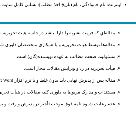
اینترنت: نام خانوادگی، نام (تاریخ اخذ مطلب): نشانی کامل سایت.
مقاله‌اي كه فرمت نشريه را دارا نباشد در جلسه هيت تحريريه
مقاله‌ها توسط هیات تحريريه و با همکاري متخصصان داوري 
مسئوليت صحت مطالب به عهده نويسنده(گان) است.
هيأت تحريريه در رد و ويرايش مقالات مجاز است.
مقاله پس از پذيرش نهايي باید بدون غلط و با نرم افزار
ft Word
مستندات و مدارک مربوط به داوری کلیه مقالات در هیأت تحریری
عدم رعایت شیوه نامه فوق موجب تأخیر در پذیرش و رفت و برگ