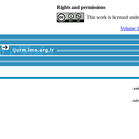
Rights and permissions
This work is licensed und
Volume 1
شد
.
شد.