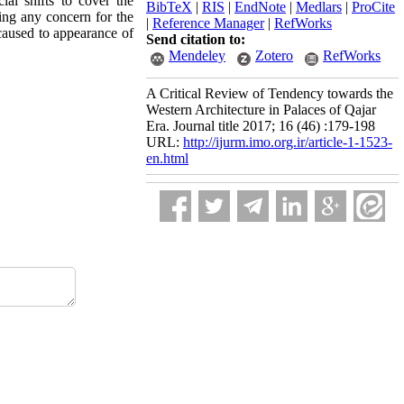
ial shifts to cover the
BibTeX
|
RIS
|
EndNote
|
Medlars
|
ProCite
ing any concern for the
|
Reference Manager
|
RefWorks
d caused to appearance of
Send citation to:
Mendeley
Zotero
RefWorks
A Critical Review of Tendency towards the
Western Architecture in Palaces of Qajar
Era. Journal title 2017; 16 (46) :179-198
URL:
http://ijurm.imo.org.ir/article-1-1523-
en.html