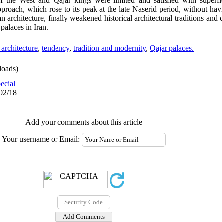
f the West and Qajar kings were limited and satisfied with superfic
proach, which rose to its peak at the late Naserid period, without hav
an architecture, finally weakened historical architectural traditions an
palaces in Iran.
architecture
,
tendency
,
tradition and modernity
,
Qajar palaces.
oads)
ecial
/02/18
Add your comments about this article
Your username or Email: