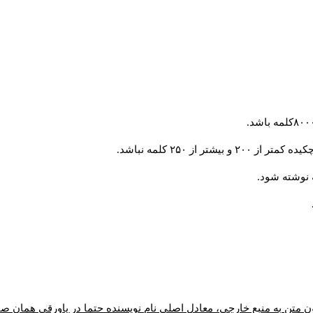
از ۲۵۰ کلمه نباشد.
ن متن به منبع خارجی، معادل اصلیِ نام نویسنده حتما در پاورقیِ همان 