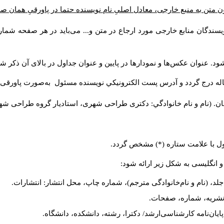
ن متن به منبع خارجی، معادل اصلیِ نام نویسنده حتما در پاورقیِ همان 
سندگان منابع خارجی مورد ارجاع در متن و... می‌باید در هر صفحه شمار
د. عنوان عکس‌ها و نمودارها در پایین و عنوان جداول در بالای آن ذکر شو
له درج گردد و آدرس پست الكترونيكي نويسنده مسئول به‌صورت پاورقی ذ
ن. (نام و نام خانوادگي: دکتری طراحی شهری، استادیار گروه
طراحی شهری،
ول با علامت ستاره (*) مشخص گردد.
و انگلیسی به شکل زیر ارائه شود:
لد، (نام و نام‌خانوادگی مترجم)، شماره چاپ، محل انتشار: انتشارات.
م نشریه، شماره، صفحات.
، پایان‌نامه کارشناسی‌ارشد/ دکترا، رشته، دانشکده، دانشگاه.