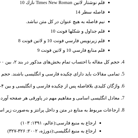
قلم نوشتار لاتين
Times New Roman
نازك 10
فاصله سطر 14
نيم فاصله به هيچ عنوان در كل متن نباشد.
قلم جداول و شكلها فونت 10
قلم زيرنويس فارسي فونت 10 و لاتين فونت 8
قلم منابع فارسي 10 و لاتين فونت 9
حجم کل مقاله با احتساب تمام بخش‌های مذکور در بند ۲، بین ۶۰۰۰ تا ۸۰۰۰کلمه باشد.
تمامی مقالات باید دارای چکیده فارسی و انگلیسی باشند. حجم هر دو چکیده کمتر از ۲۰۰ 
واژگان کلیدی بلافاصله پس از چکیده فارسی و انگلیسی و بین ۴-۶ کلمه نوشته شود.
معادل انگلیسی اسامی و مفاهیم مهم در پاورقی هر صفحه آورده
ارجاعات مربوط به منابع در متن و داخل پرانتز و به‌صورت زیر ا
ارجاع به منبع فارسی:(عالم، ۱۳۹۱: ۱۰۳)
ارجاع به منبع انگلیسی:(دورژه، ۲۰۰۲: ۳۲۶-۳۲۷)