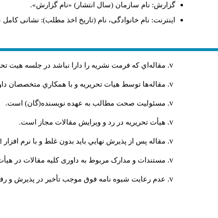
گزارش: نام سازمان (سال انتشار) «نام گزارش».
اینترنت: نام خانوادگی، نام (تاریخ اخذ مطلب): نشانی کامل 
مقاله‌اي كه فرمت نشريه را دارا نباشد در جلسه هيت ت
مقاله‌ها توسط هیات تحريريه و با همکاري متخصصان د
مسئوليت صحت مطالب به عهده نويسنده(گان) است.
هيأت تحريريه در رد و ويرايش مقالات مجاز است.
مقاله پس از پذيرش نهايي باید بدون غلط و با نرم افزار
rd
مستندات و مدارک مربوط به داوری کلیه مقالات در هیأت 
عدم رعایت شیوه نامه فوق موجب تأخیر در پذیرش و رفت 