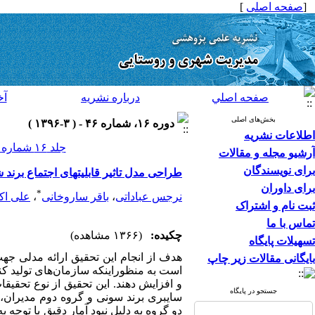
[
صفحه اصلی
]
صفحه اصلي
درباره نشريه
آخ
بخش‌های اصلی
دوره ۱۶، شماره ۴۶ - ( ۳-۱۳۹۶ )
اطلاعات نشریه
جلد ۱۶ شماره ۴۶ صفحات ۱۳۰-۱۱۳
آرشیو مجله و مقالات
برای نویسندگان
طراحی مدل تاثیر قابلیتهای اجتماع برند
برای داوران
*
نرجس عباداتی
،
باقر ساروخانی
،
علی اک
ثبت نام و اشتراک
تماس با ما
چکیده:
(۱۳۶۶ مشاهده)
تسهیلات پایگاه
هدف از انجام این تحقیق ارائه مدلی جهت
بایگانی مقالات زیر چاپ
است به منظوراینکه سازمان‌های تولید کن
و افزایش دهند. این تحقیق از نوع تحقی
جستجو در پایگاه
سایبری برند سونی و گروه دوم مدیران، 