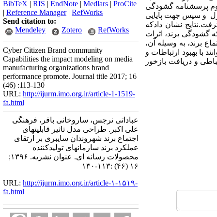
BibTeX
|
RIS
|
EndNote
|
Medlars
|
ProCite
دوم پرسشنامه گشودگی
|
Reference Manager
|
RefWorks
یزرل و سپس جهت پایایی
Send citation to:
رفت.نتایج نشان دادکه
Mendeley
Zotero
RefWorks
که گشودگی برند، اثرات
اع برند، به وسیله آن،
Cyber Citizen Brand community
ند با بهبود ارتباطات و
Capabilities the impact modeling on media
باطی و دریافت بازخور
manufacturing organizations brand
performance promote. Journal title 2017; 16
(46) :113-130
URL:
http://ijurm.imo.org.ir/article-1-1519-
fa.html
عباداتی نرجس، ساروخانی باقر، فرهنگی
علی اکبر. طراحی مدل تاثیر قابلیتهای
اجتماع برند شهروندان سایبری بر ارتقای
عملکرد برند سازمانهای تولیدکننده
محصولات رسانه ای. عنوان نشریه. ۱۳۹۶;
۱۶ (۴۶) :۱۱۳-۱۳۰
URL:
http://ijurm.imo.org.ir/article-۱-۱۵۱۹-
fa.html