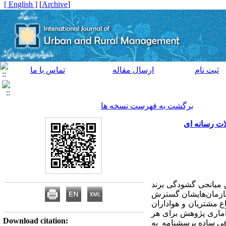
[ English ]
]
Archive
[
ثبت نام
ارسال مقاله
تماس با ما
برگشت به فهرست نسخه ها
لات رسانه ای
ش میانجی گشودگی برند
 سازمان‌هایشان گسترش
ع مشتریان و هواداران
 آماری پژوهش برای هر
Download citation:
 روش نمونه گیری تصادفی ساده پرسشنامه به