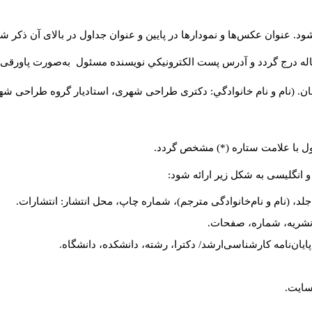
د. عنوان عکس‌ها و نمودارها در پایین و عنوان جداول در بالای آن ذکر شو
له درج گردد و آدرس پست الكترونيكي نويسنده مسئول به‌صورت پاورقی ذ
ن. (نام و نام خانوادگي: دکتری طراحی شهری، استادیار گروه
طراحی شهری،
ول با علامت ستاره (*) مشخص گردد.
و انگلیسی به شکل زیر ارائه شود:
لد، (نام و نام‌خانوادگی مترجم)، شماره چاپ، محل انتشار: انتشارات.
م نشریه، شماره، صفحات.
، پایان‌نامه کارشناسی‌ارشد/ دکترا، رشته، دانشکده، دانشگاه.
سایت.