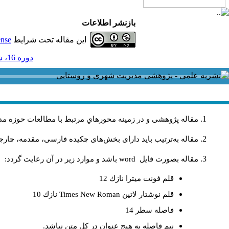
بازنشر اطلاعات
این مقاله تحت شرایط
ense
دوره 16، شماره 46 - ( 3-1396 )
مقاله پژوهشی و در زمینه محورهاي مرتبط با مطالعات حوزه مد
مقاله به‌ترتیب باید دارای بخش‌های چکیده فارسی، مقدمه، چارچو
مقاله بصورت فايل
word
باشد و موارد زير در آن رعايت گردد:
قلم فونت ميترا نازك 12
قلم نوشتار لاتين
Times New Roman
نازك 10
فاصله سطر 14
نيم فاصله به هيچ عنوان در كل متن نباشد.