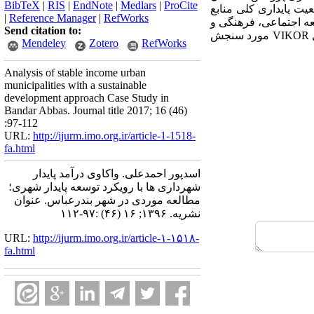
BibTeX
|
RIS
|
EndNote
|
Medlars
|
ProCite
ت پایداری کلی منابع
|
Reference Manager
|
RefWorks
عه اجتماعی، فرهنگی و
Send citation to:
VIKOR
مورد سنجش
Mendeley
Zotero
RefWorks
Analysis of stable income urban
municipalities with a sustainable
development approach Case Study in
Bandar Abbas. Journal title 2017; 16 (46)
:97-112
URL:
http://ijurm.imo.org.ir/article-1-1518-
fa.html
اسدپور احمدعلی. واکاوی درآمد پایدار
شهرداری ها با رویکرد توسعه پایدار شهری؛
مطالعه موردی در شهر بندرعباس. عنوان
نشریه. ۱۳۹۶; ۱۶ (۴۶) :۹۷-۱۱۲
URL:
http://ijurm.imo.org.ir/article-۱-۱۵۱۸-
fa.html