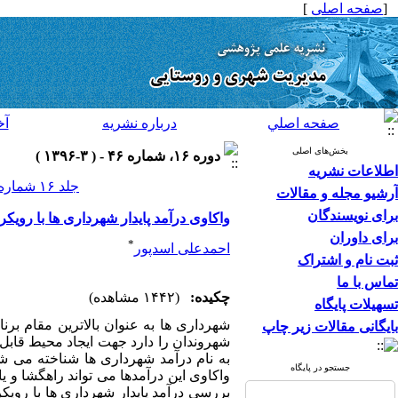
[
صفحه اصلی
]
صفحه اصلي
درباره نشريه
آخ
بخش‌های اصلی
دوره ۱۶، شماره ۴۶ - ( ۳-۱۳۹۶ )
اطلاعات نشریه
جلد ۱۶ شماره ۴۶ صفحات ۱۱۲-۹۷
آرشیو مجله و مقالات
برای نویسندگان
واکاوی درآمد پایدار شهرداری ها با روی
برای داوران
*
احمدعلی اسدپور
ثبت نام و اشتراک
تماس با ما
چکیده:
(۱۴۴۲ مشاهده)
تسهیلات پایگاه
شهرداری ها به عنوان بالاترین مقام بر
بایگانی مقالات زیر چاپ
شهروندان را دارد جهت ایجاد محیط قابل 
به نام درآمد شهرداری ها شناخته می ش
جستجو در پایگاه
واکاوی این درآمدها می تواند راهگشا و
بررسی درآمد پایدار شهرداری ها با روی