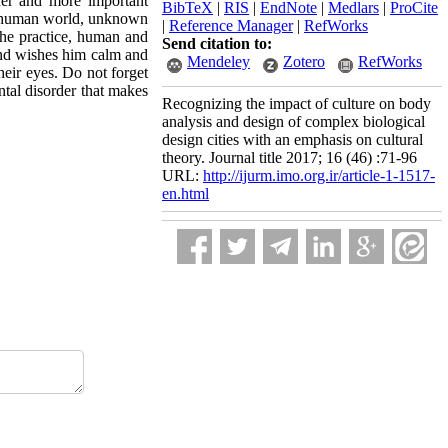
her and more important
BibTeX
|
RIS
|
EndNote
|
Medlars
|
ProCite
ast human world, unknown
|
Reference Manager
|
RefWorks
the practice, human and
Send citation to:
 and wishes him calm and
Mendeley
Zotero
RefWorks
heir eyes. Do not forget
ntal disorder that makes
Recognizing the impact of culture on body
analysis and design of complex biological
design cities with an emphasis on cultural
theory. Journal title 2017; 16 (46) :71-96
URL:
http://ijurm.imo.org.ir/article-1-1517-
en.html