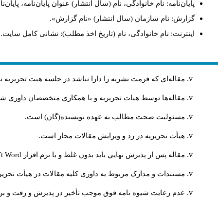
پایان‌نامه: نام خانوادگی، نام (سال انتشار) عنوان پایان‌نامه، پای.
گزارش: نام سازمان (سال انتشار) «نام گزارش».
اینترنت: نام خانوادگی، نام (تاریخ اخذ مطلب): نشانی کامل سایت.
مقاله‌اي كه فرمت نشريه را دارا نباشد در جلسه هيت تحريريه
مقاله‌ها توسط هیات تحريريه و با همکاري متخصصان داوري 
مسئوليت صحت مطالب به عهده نويسنده(گان) است.
هيأت تحريريه در رد و ويرايش مقالات مجاز است.
ft Word
مقاله پس از پذيرش نهايي باید بدون غلط و با نرم افزار
مستندات و مدارک مربوط به داوری کلیه مقالات در هیأت تحریری
عدم رعایت شیوه نامه فوق موجب تأخیر در پذیرش و رفت و بر.