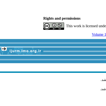
Rights and permissions
This work is licensed und
Volume 1
.
شد
اشد