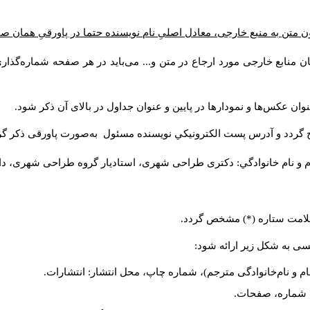
 متن به منبع خارجی، معادل اصلیِ نام نویسنده حتما در پاورقیِ همان ص
ن منابع خارجی مورد ارجاع در متن و... می‌باید در هر صفحه شماره‌گذا
وان عکس‌ها و نمودارها در پایین و عنوان جداول در بالای آن ذکر شود
ج گردد و آدرس پست الكترونيكي نويسنده مسئول به‌صورت پاورقی ذکر گ
م و نام خانوادگي: دکتری طراحی شهری، استادیار گروه
طراحی شهری، دانش).
ا علامت ستاره (*) مشخص گردد
لیسی به شکل زیر ارائه شود
نام و نام‌خانوادگی مترجم)، شماره چاپ، محل انتشار: انتشارات
یه، شماره، صفحات