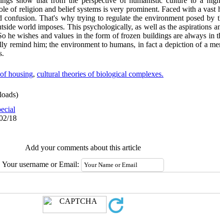
dings show that from the perspective of humanistic culture to a hig
 role of religion and belief systems is very prominent. Faced with a v
and confusion. That's why trying to regulate the environment posed by 
outside world imposes. This psychologically, as well as the aspirations
So he wishes and values in the form of frozen buildings are always in t
lly remind him; the environment to humans, in fact a depiction of a me
s.
 of housing
,
cultural theories of biological complexes.
oads)
ecial
/02/18
Add your comments about this article
Your username or Email: