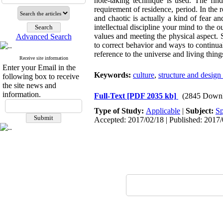
note-taking technique is used. The fin
requirement of residence, period. In the
and chaotic is actually a kind of fear 
intellectual discipline your mind to the 
values and meeting the physical aspect. 
Advanced Search
to correct behavior and ways to continua
reference to the universe and living thing
Receive site information
Enter your Email in the
Keywords:
culture
,
structure and design
following box to receive
the site news and
information.
Full-Text
[PDF 2035 kb]
(2845 Downl
Type of Study:
Applicable
|
Subject:
Sp
Accepted: 2017/02/18 | Published: 2017