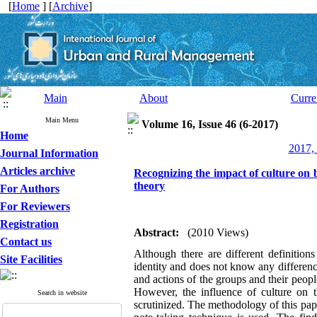
[
Home
] [
Archive
]
Main
About
Curre
Main Menu
Volume 16, Issue 46 (6-2017)
Home
2017, 
Journal Information
Articles archive
Recognizing the impact of culture on b
theory
For Authors
For Reviewers
Registration
Abstract:
(2010 Views)
Contact us
Although there are different definitions
Site Facilities
identity and does not know any difference
and actions of the groups and their people
However, the influence of culture on t
Search in website
scrutinized. The methodology of this pape