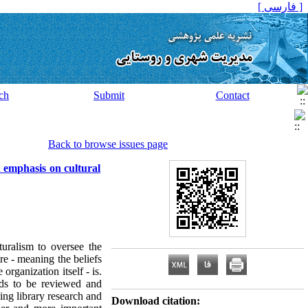
[ فارسی ]
ch
Submit
Contact
Back to browse issues page
n emphasis on cultural
lturalism to oversee the
re - meaning the beliefs
organization itself - is.
eeds to be reviewed and
ing library research and
Download citation: