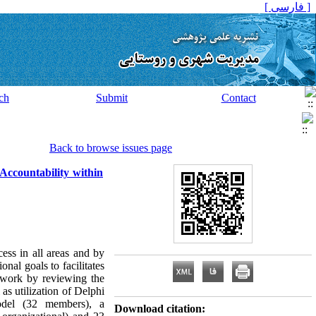
[ فارسی ]
ch
Submit
Contact
Back to browse issues page
 Accountability within
ess in all areas and by
nal goals to facilitates
mework by reviewing the
 as utilization of Delphi
model (32 members), a
Download citation: