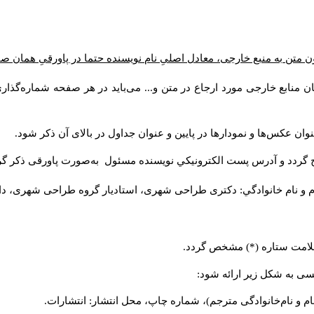
 متن به منبع خارجی، معادل اصلیِ نام نویسنده حتما در پاورقیِ همان ص
ن منابع خارجی مورد ارجاع در متن و... می‌باید در هر صفحه شماره‌گذا
وان عکس‌ها و نمودارها در پایین و عنوان جداول در بالای آن ذکر شود
ج گردد و آدرس پست الكترونيكي نويسنده مسئول به‌صورت پاورقی ذکر گ
م و نام خانوادگي: دکتری طراحی شهری، استادیار گروه
طراحی شهری، دانش).
ا علامت ستاره (*) مشخص گردد
لیسی به شکل زیر ارائه شود
نام و نام‌خانوادگی مترجم)، شماره چاپ، محل انتشار: انتشارات