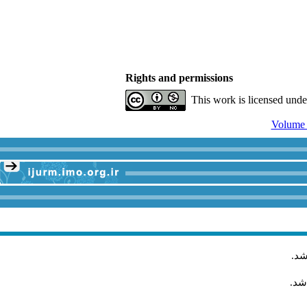
Rights and permissions
This work is licensed und
.
شد
اشد