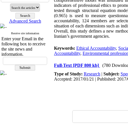
comporehensive model was instituted in 
indicators of professional ethics to prom
tested through structural equation mod
(0.965) is used to measure questionnai
accountability, 124 members are select
Advanced Search
situation of each dimensions such as indi
Overall, this study defines a new metho
Receive site information
Iranian’s government agencies.
Enter your Email in the
following box to receive
Keywords:
Ethical Accountability
,
Socia
the site news and
Accountability
,
Environmental professiona
information.
Full-Text
[PDF 800 kb]
(780 Downloa
Type of Study:
Research
|
Subject:
Spe
Accepted: 2017/01/21 | Published: 2017