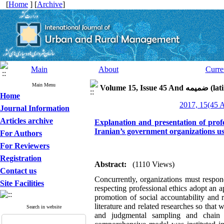
[
Home
] [
Archive
]
Main
About
Curre
Main Menu
Volume 15, I
Home
Journal Information
Articles archive
Explanation and presentation of profe
Iranian’s government organizations us
For Authors
For Reviewers
Registration
Abstract:
(1110 Views)
Contact us
Concurrently, organizations must respon
Site Facilities
respecting professional ethics adopt an a
promotion of social accountability and 
literature and related researches so that 
Search in website
and judgmental sampling and chain a