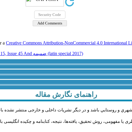
er a
Creative Commons Attribution-NonCommercial 4.0 International L
Volume 15, Issue 45 And ضميمه (latin special 2017)
راهنمای نگارش مقاله
شهري و روستايي باشد و در دیگر نشریات داخلی و خارجی منتشر نشده با
ی یا مفهومی، روش تحقیق، یافته‌ها، نتیجه، کتابنامه و چکیده انگلیسی ب