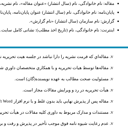
مقاله: نام خانوادگی، نام (سال انتشار) «عنوان مقاله»، نام نشر.
پایان‌نامه: نام خانوادگی، نام (سال انتشار) عنوان پایان‌نامه، پای.
گزارش: نام سازمان (سال انتشار) «نام گزارش».
اینترنت: نام خانوادگی، نام (تاریخ اخذ مطلب): نشانی کامل سایت.
مقاله‌اي كه فرمت نشريه را دارا نباشد در جلسه هيت تحريريه
مقاله‌ها توسط هیات تحريريه و با همکاري متخصصان داوري 
مسئوليت صحت مطالب به عهده نويسنده(گان) است.
هيأت تحريريه در رد و ويرايش مقالات مجاز است.
ft Word
مقاله پس از پذيرش نهايي باید بدون غلط و با نرم افزار
مستندات و مدارک مربوط به داوری کلیه مقالات در هیأت تحریری
عدم رعایت شیوه نامه فوق موجب تأخیر در پذیرش و رفت و بر.