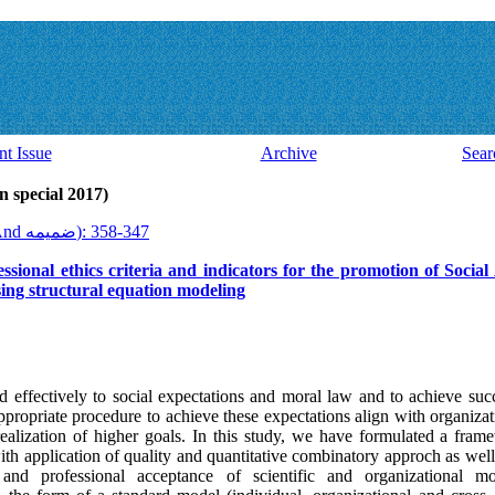
nt Issue
Archive
Sear
ssue 45 And ضميمه (latin special 2017)
2017, 15(45 And ضميمه): 347-358
ssional ethics criteria and indicators for the promotion of Social
ing structural equation modeling
d effectively to social expectations and moral law and to achieve succ
ppropriate procedure to achieve these expectations align with organizatio
realization of higher goals. In this study, we have formulated a fra
with application of quality and quantitative combinatory approch as well
nd professional acceptance of scientific and organizational 