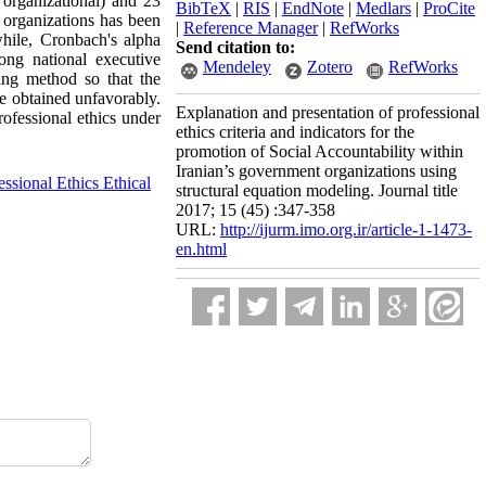
 organizational) and 23
BibTeX
|
RIS
|
EndNote
|
Medlars
|
ProCite
d organizations has been
|
Reference Manager
|
RefWorks
while, Cronbach's alpha
Send citation to:
mong national executive
Mendeley
Zotero
RefWorks
ing method so that the
re obtained unfavorably.
Explanation and presentation of professional
ofessional ethics under
ethics criteria and indicators for the
promotion of Social Accountability within
Iranian’s government organizations using
essional Ethics Ethical
structural equation modeling. Journal title
2017; 15 (45) :347-358
URL:
http://ijurm.imo.org.ir/article-1-1473-
en.html