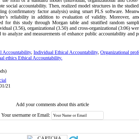
the form of a standard model (individual, organizational and cross-
ote social accountability. Then, realized model structures in the studie
eling (confirmatory factor analysis) using smart PLS software. Mean
re’s reliability in addition to evaluation of validity. Moreover, a
ed for this study through Morgan table and stratified random sampl
vidual (3.56), organizational (3.50) and cross-organizational (3:06) we
d to analyze and measurements of enhance public accountability and pr
l Accountability
,
Individual Ethical Accountability
,
Organizational prof
l ethics Ethical Accountability.
ds)
cial
/01/21
Add your comments about this article
Your username or Email: