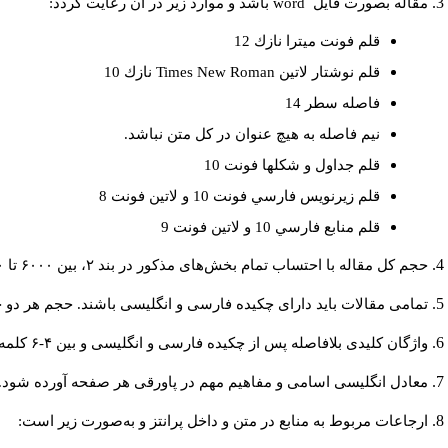
باشد و موارد زير در آن رعايت گردد:
word
مقاله بصورت فايل
قلم فونت ميترا نازك 12
نازك 10
Times New Roman
قلم نوشتار لاتين
فاصله سطر 14
نيم فاصله به هيچ عنوان در كل متن نباشد.
قلم جداول و شكلها فونت 10
قلم زيرنويس فارسي فونت 10 و لاتين فونت 8
قلم منابع فارسي 10 و لاتين فونت 9
حجم کل مقاله با احتساب تمام بخش‌های مذکور در بند ۲، بین ۶۰۰۰ تا ۸۰۰۰کلمه باشد.
تمامی مقالات باید دارای چکیده فارسی و انگلیسی باشند. حجم هر دو چکیده کمتر از ۲۰۰ و بیشتر.
واژگان کلیدی بلافاصله پس از چکیده فارسی و انگلیسی و بین ۴-۶ کلمه نوشته شود.
معادل انگلیسی اسامی و مفاهیم مهم در پاورقی هر صفحه آورده شود.
ارجاعات مربوط به منابع در متن و داخل پرانتز و به‌صورت زیر است: