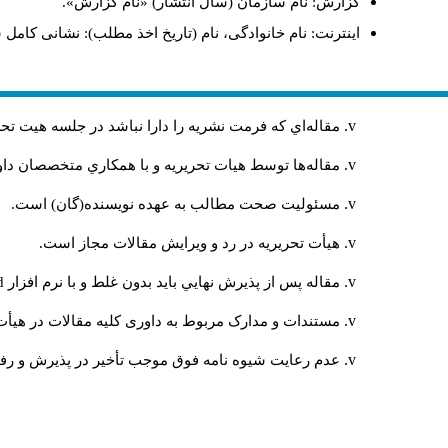
گزارش: نام سازمان (سال انتشار) «نام گزارش».
اینترنت: نام خانوادگی، نام (تاریخ اخذ مطلب): نشانی کامل 
مقاله‌اي كه فرمت نشريه را دارا نباشد در جلسه هيت ت
مقاله‌ها توسط هیات تحريريه و با همکاري متخصصان د
مسئوليت صحت مطالب به عهده نويسنده(گان) است.
هيأت تحريريه در رد و ويرايش مقالات مجاز است.
مقاله پس از پذيرش نهايي باید بدون غلط و با نرم افزار
rd
مستندات و مدارک مربوط به داوری کلیه مقالات در هیأت 
عدم رعایت شیوه نامه فوق موجب تأخیر در پذیرش و رفت 