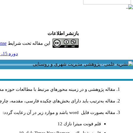
بازنشر اطلاعات
این مقاله تحت شرایط
ense
دوره 15، شماره 45 و ضميمه - ( ضمضمه لاتين 1395 )
مقاله پژوهشی و در زمینه محورهاي مرتبط با مطالعات حوزه مد
مقاله به‌ترتیب باید دارای بخش‌های چکیده فارسی، مقدمه، چارچو
مقاله بصورت فايل
word
باشد و موارد زير در آن رعايت گردد:
قلم فونت ميترا نازك 12