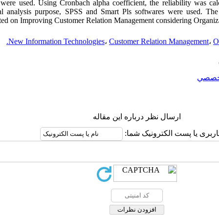
 were used. Using Cronbach alpha coefficient, the reliability was c
stical analysis purpose, SPSS and Smart Pls softwares were used. Th
ted on Improving Customer Relation Management considering Organizati
New Information Technologies
،
Customer Relation Management
،
O
خصصي
ارسال نظر درباره این مقاله
اربری یا پست الکترونیک شما: