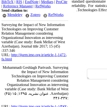
standard questionnaire
BibTeX
|
RIS
|
EndNote
|
Medlars
|
ProCite
reliability. For stati
|
Reference Manager
|
RefWorks
Technologies Effec
Send citation to:
Mendeley
Zotero
RefWorks
Surveying the Impact of New Information
Technologies on Improving Customer
Relation Management considering
Organizational Innovation as intervening
variable (Case study: Bank Mellat of West
Azerbaijan). Journal title 2017; 15 (45)
:337-346
URL:
http://ijurm.imo.org.ir/article-1-1472-
fa.html
Mohammadi Geshlagh Parivash. Surveying
the Impact of New Information
Technologies on Improving Customer
Relation Management considering
Organizational Innovation as intervening
variable (Case study: Bank Mellat of West
Azerbaijan). عنوان نشریه. ۱۳۹۵; ۱۵ (۴۵)
:۳۳۷-۳۴۶
URL:
http://ijurm.imo.org.ir/article-۱-۱۴۷۲-