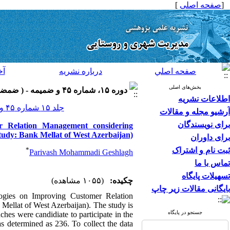
[
صفحه اصلی
]
صفحه اصلي
درباره نشريه
آخ
بخش‌های اصلی
دوره ۱۵، شماره ۴۵ و ضميمه - ( ضمضمه لاتين ۱۳۹۵ )
اطلاعات نشریه
جلد ۱۵ شماره ۴۵ و ضميمه صفحات ۳۴۶-۳۳۷
آرشیو مجله و مقالات
برای نویسندگان
r Relation Management considering
study: Bank Mellat of West Azerbaijan)
برای داوران
ثبت نام و اشتراک
*
Parivash Mohammadi Geshlagh
تماس با ما
تسهیلات پایگاه
چکیده:
(۱۰۵۵ مشاهده)
بایگانی مقالات زیر چاپ
ogies on Improving Customer Relation
Mellat of West Azerbaijan). The study is
جستجو در پایگاه
hes were candidiate to participate in the
s determined as 236. To collect the data