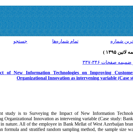
رين شماره
تمام شماره‌ها
جستجو
ct of New Information Technologies on Improving Custome
Organizational Innovation as intervening variable (Case 
nt study is to Surveying the Impact of New Information Technol
 Organizational Innovation as intervening variable (Case study: Bank 
 in nature. All of the employee in Bank Mellat of West Azerbaijan branc
n formula and stratified random sampling method, the sample size wa