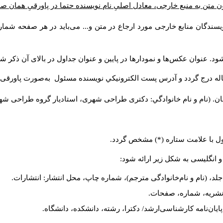
ن متن به منبع خارجی، معادل اصلیِ نام نویسنده حتما در پاورقیِ همان 
سندگان منابع خارجی مورد ارجاع در متن و... می‌باید در هر صفحه شمار
د. عنوان عکس‌ها و نمودارها در پایین و عنوان جداول در بالای آن ذکر شو
له درج گردد و آدرس پست الكترونيكي نويسنده مسئول به‌صورت پاورقی ذ
ن. (نام و نام خانوادگي: دکتری طراحی شهری، استادیار گروه
طراحی شهری،
ول با علامت ستاره (*) مشخص گردد.
و انگلیسی به شکل زیر ارائه شود:
لد، (نام و نام‌خانوادگی مترجم)، شماره چاپ، محل انتشار: انتشارات.
م نشریه، شماره، صفحات.
، پایان‌نامه کارشناسی‌ارشد/ دکترا، رشته، دانشکده، دانشگاه.