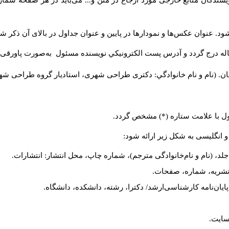
سندگان منابع خارجی مورد ارجاع در متن و... می‌باید در هر صفحه شمار
د. عنوان عکس‌ها و نمودارها در پایین و عنوان جداول در بالای آن ذکر شو
له درج گردد و آدرس پست الكترونيكي نويسنده مسئول به‌صورت پاورقی ذ
ن. (نام و نام خانوادگي: دکتری طراحی شهری، استادیار گروه
طراحی شهری،
ول با علامت ستاره (*) مشخص گردد.
و انگلیسی به شکل زیر ارائه شود:
لد، (نام و نام‌خانوادگی مترجم)، شماره چاپ، محل انتشار: انتشارات.
م نشریه، شماره، صفحات.
، پایان‌نامه کارشناسی‌ارشد/ دکترا، رشته، دانشکده، دانشگاه.
سایت.