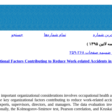
رين شماره
تمام شماره‌ها
جستجو
tional Factors Contributing to Reduce Work-related Accidents 
important organizational considerations involves occupational health and
he key organizational factors contributing to reduce work-related ac
perts, supervisors, directors, and managers. The data evaluation inv
nally, the Kolmogorov-Smirnov test, Pearson correlation, and Kruska