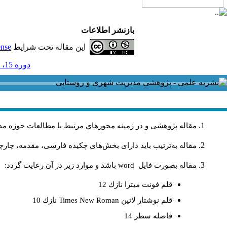
بازنشر اطلاعات
این مقاله تحت شرایط
ense
دوره 15، شماره 45 و ضميمه - ( ضمضمه لاتين 1395 )
مقاله پژوهشی و در زمینه محورهاي مرتبط با مطالعات حوزه مد
مقاله به‌ترتیب باید دارای بخش‌های چکیده فارسی، مقدمه، چارچو
مقاله بصورت فايل
word
باشد و موارد زير در آن رعايت گردد:
قلم فونت ميترا نازك 12
قلم نوشتار لاتين
Times New Roman
نازك 10
فاصله سطر 14