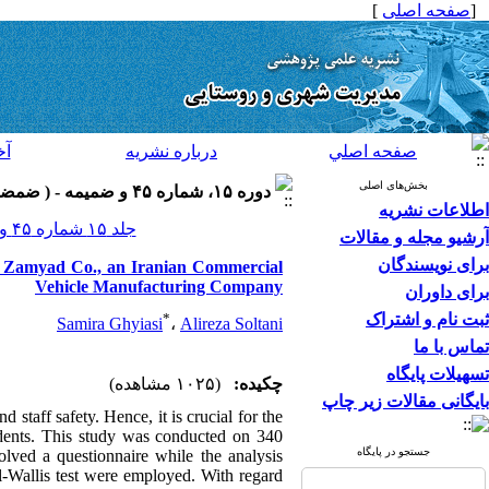
[
صفحه اصلی
]
صفحه اصلي
درباره نشريه
آخ
بخش‌های اصلی
دوره ۱۵، شماره ۴۵ و ضميمه - ( ضمضمه لاتين ۱۳۹۵ )
اطلاعات نشریه
جلد ۱۵ شماره ۴۵ و ضميمه صفحات ۲۶۸-۲۵۹
آرشیو مجله و مقالات
برای نویسندگان
in Zamyad Co., an Iranian Commercial
Vehicle Manufacturing Company
برای داوران
ثبت نام و اشتراک
*
Samira Ghyiasi
،
Alireza Soltani
تماس با ما
تسهیلات پایگاه
چکیده:
(۱۰۲۵ مشاهده)
بایگانی مقالات زیر چاپ
 staff safety. Hence, it is crucial for the
cidents. This study was conducted on 340
جستجو در پایگاه
olved a questionnaire while the analysis
l-Wallis test were employed. With regard