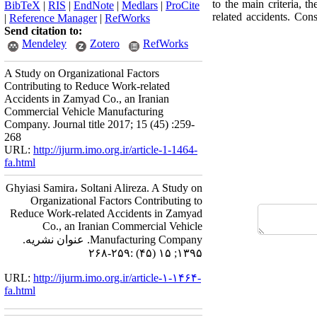
to the main criteria, 
BibTeX
|
RIS
|
EndNote
|
Medlars
|
ProCite
related accidents. Cons
|
Reference Manager
|
RefWorks
Send citation to:
Mendeley
Zotero
RefWorks
A Study on Organizational Factors
Contributing to Reduce Work-related
Accidents in Zamyad Co., an Iranian
Commercial Vehicle Manufacturing
Company. Journal title 2017; 15 (45) :259-
268
URL:
http://ijurm.imo.org.ir/article-1-1464-
fa.html
Ghyiasi Samira، Soltani Alireza. A Study on
Organizational Factors Contributing to
Reduce Work-related Accidents in Zamyad
Co., an Iranian Commercial Vehicle
Manufacturing Company. عنوان نشریه.
۱۳۹۵; ۱۵ (۴۵) :۲۵۹-۲۶۸
URL:
http://ijurm.imo.org.ir/article-۱-۱۴۶۴-
fa.html