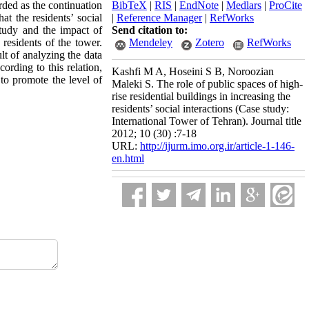
rded as the continuation
BibTeX
|
RIS
|
EndNote
|
Medlars
|
ProCite
at the residents’ social
|
Reference Manager
|
RefWorks
study and the impact of
Send citation to:
residents of the tower.
Mendeley
Zotero
RefWorks
lt of analyzing the data
cording to this relation,
Kashfi M A, Hoseini S B, Noroozian
 to promote the level of
Maleki S. The role of public spaces of high-
rise residential buildings in increasing the
residents’ social interactions (Case study:
International Tower of Tehran). Journal title
2012; 10 (30) :7-18
URL:
http://ijurm.imo.org.ir/article-1-146-
en.html