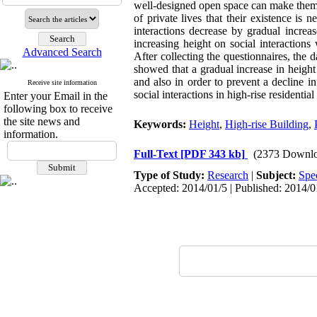
well-designed open space can make them a
of private lives that their existence is 
interactions decrease by gradual increa
increasing height on social interaction
Advanced Search
After collecting the questionnaires, the 
showed that a gradual increase in height h
and also in order to prevent a decline i
Receive site information
social interactions in high-rise residentia
Enter your Email in the
following box to receive
the site news and
Keywords:
Height
,
High-rise Building
,
information.
Full-Text
[PDF 343 kb]
(2373 Downlo
Type of Study:
Research
|
Subject:
Spe
Accepted: 2014/01/5 | Published: 2014/0