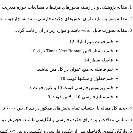
مقاله پژوهشی و در زمینه محورهاي مرتبط با مطالعات حوزه مديريت 
مقاله به‌ترتیب باید دارای بخش‌های چکیده فارسی، مقدمه، چارچوب نظر.
باشد و موارد زير در آن رعايت گردد:
word
مقاله بصورت فايل
قلم فونت ميترا نازك 12
نازك 10
Times New Roman
قلم نوشتار لاتين
فاصله سطر 14
نيم فاصله به هيچ عنوان در كل متن نباشد.
قلم جداول و شكلها فونت 10
قلم زيرنويس فارسي فونت 10 و لاتين فونت 8
قلم منابع فارسي 10 و لاتين فونت 9
حجم کل مقاله با احتساب تمام بخش‌های مذکور در بند ۲، بین ۶۰۰۰ تا ۸۰۰۰کلمه باشد.
تمامی مقالات باید دارای چکیده فارسی و انگلیسی باشند. حجم هر دو چکیده کمتر از ۲۰۰ و بیشتر.
واژگان کلیدی بلافاصله پس از چکیده فارسی و انگلیسی و بین ۴-۶ کلمه نوشته شود.