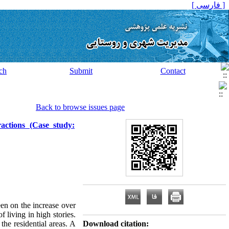
[ فارسی ]
ch
Submit
Contact
Back to browse issues page
ractions (Case study:
een on the increase over
 living in high stories.
the residential areas. A
Download citation: