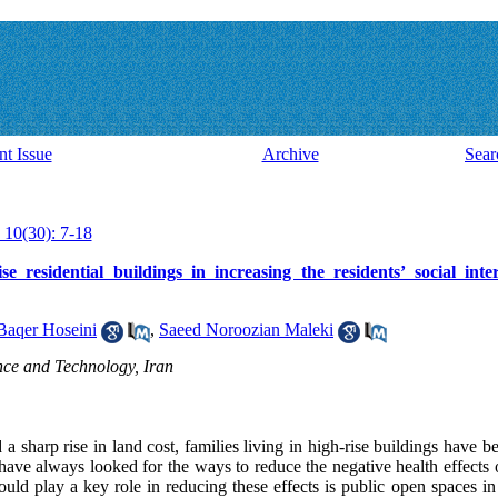
nt Issue
Archive
Sear
 10(30): 7-18
e residential buildings in increasing the residents’ social inte
Baqer Hoseini
,
Saeed Noroozian Maleki
ence and Technology, Iran
a sharp rise in land cost, families living in high-rise buildings have b
 have always looked for the ways to reduce the negative health effects of
uld play a key role in reducing these effects is public open spaces in 