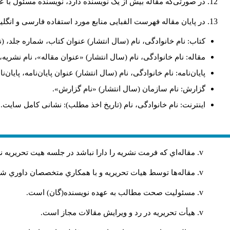
در صورتی‌که مقاله بیش از یک نویسنده دارد، نویسنده مسئول ب.
در پایان مقاله فهرست الفبایی منابع مورد استفاده فارسی و انگ:
کتاب: نام خانوادگی، نام (سال انتشار) عنوان کتاب، شماره جلد، (.
مقاله: نام خانوادگی، نام (سال انتشار) «عنوان مقاله»، نام نشر.
پایان‌نامه: نام خانوادگی، نام (سال انتشار) عنوان پایان‌نامه، پای.
گزارش: نام سازمان (سال انتشار) «نام گزارش».
اینترنت: نام خانوادگی، نام (تاریخ اخذ مطلب): نشانی کامل سایت.
مقاله‌اي كه فرمت نشريه را دارا نباشد در جلسه هيت تحريريه
مقاله‌ها توسط هیات تحريريه و با همکاري متخصصان داوري 
مسئوليت صحت مطالب به عهده نويسنده(گان) است.
هيأت تحريريه در رد و ويرايش مقالات مجاز است.