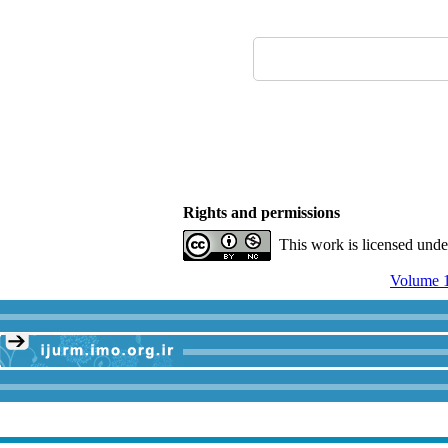
Rights and permissions
This work is licensed und
Volume 1