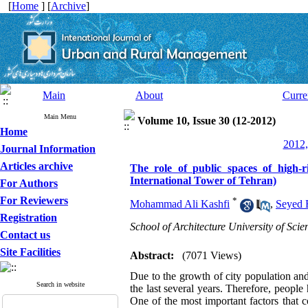
[
Home
] [
Archive
]
Main
About
Curre
Main Menu
Volume 10, Issue 30 (12-2012)
Home
2012,
Journal Information
Articles archive
The role of public spaces of high-ris
International Tower of Tehran)
For Authors
For Reviewers
*
Mohammad Ali Kashfi
,
Seyed 
Registration
School of Architecture University of Sci
Contact us
Site Facilities
Abstract:
(7071 Views)
Due to the growth of city population and 
Search in website
the last several years. Therefore, people
One of the most important factors that co