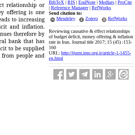
BibTeX
|
RIS
|
EndNote
|
Medlars
|
ProCite
ect relationship or
|
Reference Manager
|
RefWorks
y offering is one
Send citation to:
eads to increasing
Mendeley
Zotero
RefWorks
cit and inflation.
Reviewing causative & effect relationships
enues therefore by
of budget deficit, money offering & inflation
ral bank that has
rate in Iran. Journal title 2017; 15 (45) :153-
icit to be supplied
160
URL:
http://ijurm.imo.org.ir/article-1-1455-
n from people and
en.html