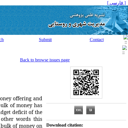
[ فارسی ]
ch
Submit
Contact
Back to browse issues page
money offering and
 bulk of money has
dget deficit of the
 other words this
e bulk of money on
Download citation: