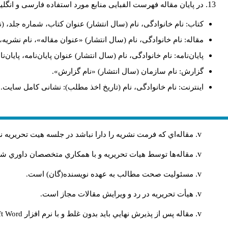
در پایان مقاله فهرست الفبایی منابع مورد استفاده فارسی و انگل
کتاب: نام خانوادگی، نام (سال انتشار) عنوان کتاب، شماره جلد، (ن
مقاله: نام خانوادگی، نام (سال انتشار) «عنوان مقاله»، نام نشری
پایان‌نامه: نام خانوادگی، نام (سال انتشار) عنوان پایان‌نامه، پایا
گزارش: نام سازمان (سال انتشار) «نام گزارش».
اینترنت: نام خانوادگی، نام (تاریخ اخذ مطلب): نشانی کامل سایت.
مقاله‌اي كه فرمت نشريه را دارا نباشد در جلسه هيت تحريريه
مقاله‌ها توسط هیات تحريريه و با همکاري متخصصان داوري 
مسئوليت صحت مطالب به عهده نويسنده(گان) است.
هيأت تحريريه در رد و ويرايش مقالات مجاز است.
مقاله پس از پذيرش نهايي باید بدون غلط و با نرم افزار
ft Word