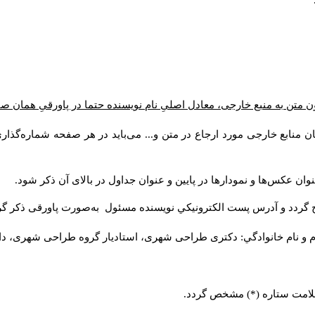
ن متن به منبع خارجی، معادل اصلیِ نام نویسنده حتما در پاورقیِ همان 
 منابع خارجی مورد ارجاع در متن و... می‌باید در هر صفحه شماره‌گذار
ان عکس‌ها و نمودارها در پایین و عنوان جداول در بالای آن ذکر شود.
 گردد و آدرس پست الكترونيكي نويسنده مسئول به‌صورت پاورقی ذکر گر
م و نام خانوادگي: دکتری طراحی شهری، استادیار گروه
طراحی شهری، دانشکد
 علامت ستاره (*) مشخص گردد.