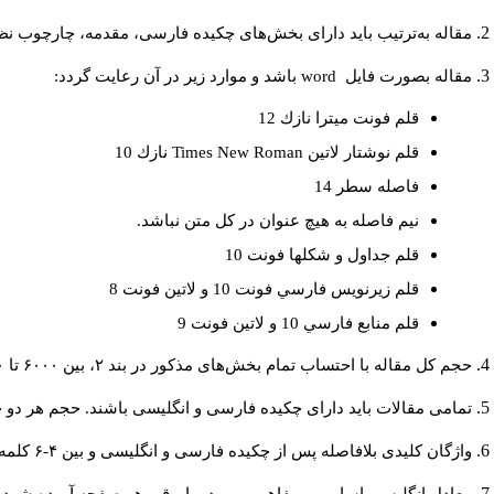
مقاله به‌ترتیب باید دارای بخش‌های چکیده فارسی، مقدمه، چارچوب نظری
مقاله بصورت فايل
word
باشد و موارد زير در آن رعايت گردد:
قلم فونت ميترا نازك 12
قلم نوشتار لاتين
Times New Roman
نازك 10
فاصله سطر 14
نيم فاصله به هيچ عنوان در كل متن نباشد.
قلم جداول و شكلها فونت 10
قلم زيرنويس فارسي فونت 10 و لاتين فونت 8
قلم منابع فارسي 10 و لاتين فونت 9
حجم کل مقاله با احتساب تمام بخش‌های مذکور در بند ۲، بین ۶۰۰۰ تا ۸۰۰۰کلمه باشد.
تمامی مقالات باید دارای چکیده فارسی و انگلیسی باشند. حجم هر دو چکیده کمتر از ۲۰۰ و بیشتر 
واژگان کلیدی بلافاصله پس از چکیده فارسی و انگلیسی و بین ۴-۶ کلمه نوشته شود.