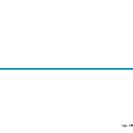
د بود
.