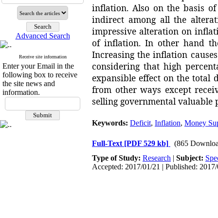
inflation. Also on the basis of
indirect among all the altera
impressive alteration on infla
Advanced Search
of inflation. In other hand t
Increasing the inflation cause
Receive site information
considering that high percent
Enter your Email in the
following box to receive
expansible effect on the total 
the site news and
from other ways except recei
information.
selling governmental valuable 
Keywords:
Deficit
,
Inflation
,
Money Su
Full-Text
[PDF 529 kb]
(865 Downloa
Type of Study:
Research
|
Subject:
Spe
Accepted: 2017/01/21 | Published: 2017