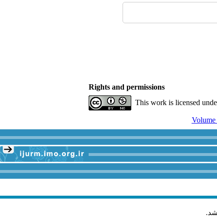
Rights and permissions
This work is licensed und
شد
.