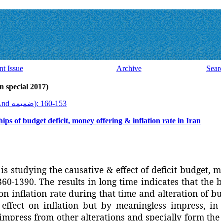
nt Issue
Archive
Sear
Volume 15, Issue 45 And ضميمه (al 2017
2017, 15(45 And ضميمه): 153-160
ips of budget deficit, money offering & inflation rate in Iran
is studying the causative & effect of deficit budget, 
1360-1390. The results in long time indicates that the
n inflation rate during that time and alteration of bu
effect on inflation but by meaningless impress, in
impress from other alterations and specially form th