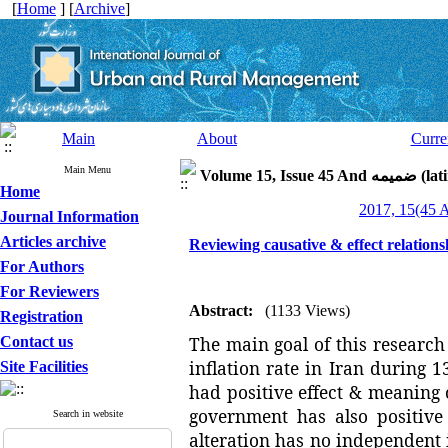
[
Home
] [
Archive
]
Main
About
Curre
Main Menu
latin speci)
Home
Journal Information
Articles archive
Reviewing causative & effect relationsh
For Authors
For Reviewers
Abstract:
(1133 Views)
Registration
The main goal of this research 
Contact us
inflation rate in Iran during 
Site Facilities
had positive effect & meaning o
government has also positive 
Search in website
alteration has no independent 