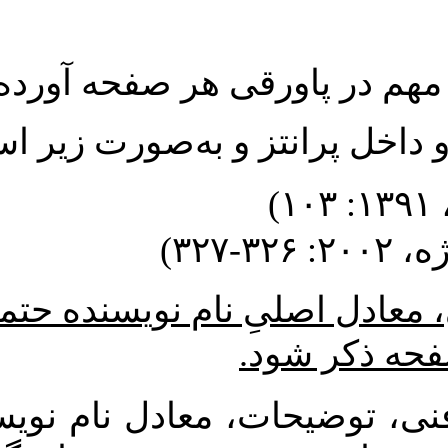
رقی هر صفحه آورده شود
تز و به‌صورت زیر است
* ام نویسنده حتما در پاورقیِ
د
، معادل نام نویسندگان منابع