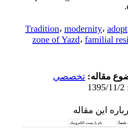
Tradition
،
mo
zone of Yaz
صصي