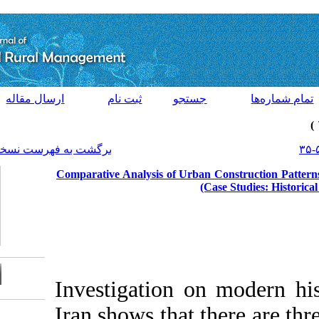
[ English ]
]
Archive
[
جو
ثبت نام
ارسال مقاله
تماس با ما
برگشت به فهرست نسخه ها
Comparative Analysis of Ur
Investigation
o
Iran shows that
Download citation: