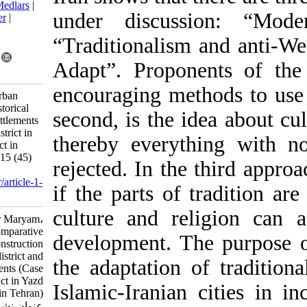
BibTeX
|
RIS
|
EndNote
|
Medlars
|
under discu
ProCite
|
Reference Manager
|
RefWorks
“
Traditionali
Send citation to:
Mendeley
Zotero
Adapt
”.
Propo
RefWorks
encouraging m
Comparative Analysis of Urban
Construction Patterns in Historical
second, is the
district and Spontaneous Settlements
(Case Studies: Historical District in
thereby everyt
Yazd and Baghshater District in
Tehran). Journal title 2017; 15 (45)
rejected. In
th
:35-50
URL:
http://ijurm.imo.org.ir/article-1-
if the
parts
of
1447-fa.html
culture and
r
Arasteh Mojtaba، Kamyar Maryam،
Daneshvari Ali. Comparative
development. 
Analysis of Urban Construction
Patterns in Historical district and
the
adaptation
Spontaneous Settlements (Case
Studies: Historical District in Yazd
Islamic-Irania
and Baghshater District in Tehran).
عنوان نشریه. ۱۳۹۵; ۱۵ (۴۵) :۳۵-۵۰