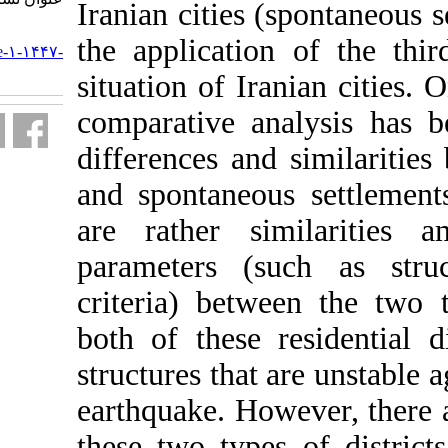
Iranian
cities 
URL:
the
applicatio
http://ijurm.imo.org.ir/article-۱-۱۴۴۷-
fa.html
situation of Ir
comparative a
differences and
and spontaneo
are rather s
parameters (
criteria
)
betw
both
of
these
structure
s
that
earthquake. Ho
these
two typ