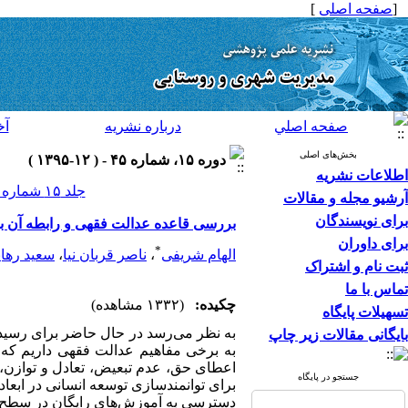
[
صفحه اصلی
]
صفحه اصلي
درباره نشريه
آخ
بخش‌های اصلی
دوره ۱۵، شماره ۴۵ - ( ۱۲-۱۳۹۵ )
اطلاعات نشریه
جلد ۱۵ شماره ۴۵ صفحات ۲۲۴-۲۰۹
آرشیو مجله و مقالات
برای نویسندگان
بررسی قاعده عدالت فقهی و رابطه آن 
برای داوران
*
الهام شریفی
،
ناصر قربان نیا
،
سعید رها
ثبت نام و اشتراک
تماس با ما
چکیده:
(۱۳۳۲ مشاهده)
تسهیلات پایگاه
به نظر می‌رسد در حال حاضر برای رسید
بایگانی مقالات زیر چاپ
به برخی مفاهیم عدالت فقهی داریم ک
اعطای حق، عدم تبعیض، تعادل و توازن، ا
جستجو در پایگاه
برای توانمندسازی توسعه انسانی در ابع
دسترسی به آموزش‌های رایگان در سطح کشو