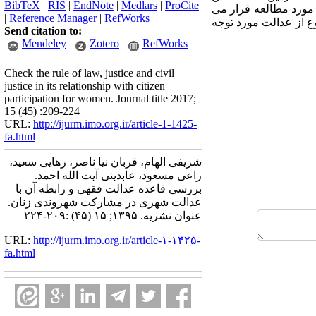
BibTeX
|
RIS
|
EndNote
|
Medlars
|
ProCite
مورد مطالعه قرار می
|
Reference Manager
|
RefWorks
ع از عدالت مورد توجه
Send citation to:
Mendeley
Zotero
RefWorks
Check the rule of law, justice and civil
justice in its relationship with citizen
participation for women. Journal title 2017;
15 (45) :209-224
URL:
http://ijurm.imo.org.ir/article-1-1425-
fa.html
شریفی الهام، قربان نیا ناصر، رهایی سعید،
راعی مسعود، عابدینی آیت الله احمد.
بررسی قاعده عدالت فقهی و رابطه آن با
عدالت شهری در مشارکت شهروندی زنان.
عنوان نشریه. ۱۳۹۵; ۱۵ (۴۵) :۲۰۹-۲۲۴
URL:
http://ijurm.imo.org.ir/article-۱-۱۴۲۵-
fa.html