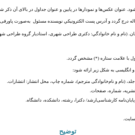
د. عنوان عکس‌ها و نمودارها در پایین و عنوان جداول در بالای آن ذکر شو
له درج گردد و آدرس پست الكترونيكي نويسنده مسئول به‌صورت پاورقی ذ
ن. (نام و نام خانوادگي: دکتری طراحی شهری، استادیار گروه
طراحی شهری،
ول با علامت ستاره (*) مشخص گردد.
و انگلیسی به شکل زیر ارائه شود:
لد، (نام و نام‌خانوادگی مترجم)، شماره چاپ، محل انتشار: انتشارات.
م نشریه، شماره، صفحات.
، پایان‌نامه کارشناسی‌ارشد/ دکترا، رشته، دانشکده، دانشگاه.
سایت.
توضیح