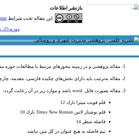
بازنشر اطلاعات
این مقاله تحت شرایط
ense
دوره 15، شماره 45 - ( 12-1395 )
مقاله پژوهشی و در زمینه محورهاي مرتبط با مطالعات حوزه مد
مقاله به‌ترتیب باید دارای بخش‌های چکیده فارسی، مقدمه، چارچو
مقاله بصورت فايل
word
باشد و موارد زير در آن رعايت گردد:
قلم فونت ميترا نازك 12
قلم نوشتار لاتين
Times New Roman
نازك 10
فاصله سطر 14
نيم فاصله به هيچ عنوان در كل متن نباشد.