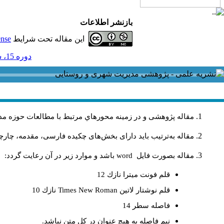
بازنشر اطلاعات
این مقاله تحت شرایط
ense
دوره 15، شماره 45 - ( 12-1395 )
مقاله پژوهشی و در زمینه محورهاي مرتبط با مطالعات حوزه مد
مقاله به‌ترتیب باید دارای بخش‌های چکیده فارسی، مقدمه، چارچو
مقاله بصورت فايل
word
باشد و موارد زير در آن رعايت گردد:
قلم فونت ميترا نازك 12
قلم نوشتار لاتين
Times New Roman
نازك 10
فاصله سطر 14
نيم فاصله به هيچ عنوان در كل متن نباشد.