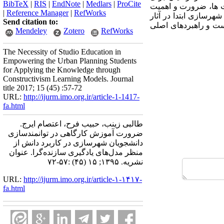
BibTeX
|
RIS
|
EndNote
|
Medlars
|
ProCite
یت ها، ضرورت و اهمیت
|
Reference Manager
|
RefWorks
رسازی ابتدا در آثار
Send citation to:
ست و راهبردهای اصلی
Mendeley
Zotero
RefWorks
The Necessity of Studio Education in
Empowering the Urban Planning Students
for Applying the Knowledge through
Constructivism Learning Models. Journal
title 2017; 15 (45) :57-72
URL:
http://ijurm.imo.org.ir/article-1-1417-
fa.html
طالبی زینب، حبیب فرح، اعتصام ایرج.
ضرورت آموزش کارگاهی در توانمندسازی
دانشجویان شهرسازی در کاربرد دانش از
منظر مدل‌های یادگیری سازنده‌گرا. عنوان
نشریه. ۱۳۹۵; ۱۵ (۴۵) :۵۷-۷۲
URL:
http://ijurm.imo.org.ir/article-۱-۱۴۱۷-
fa.html