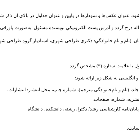
د. عنوان عکس‌ها و نمودارها در پایین و عنوان جداول در بالای آن ذکر شو
له درج گردد و آدرس پست الكترونيكي نويسنده مسئول به‌صورت پاورقی ذ
ن. (نام و نام خانوادگي: دکتری طراحی شهری، استادیار گروه
طراحی شهری،
ول با علامت ستاره (*) مشخص گردد.
و انگلیسی به شکل زیر ارائه شود:
لد، (نام و نام‌خانوادگی مترجم)، شماره چاپ، محل انتشار: انتشارات.
م نشریه، شماره، صفحات.
، پایان‌نامه کارشناسی‌ارشد/ دکترا، رشته، دانشکده، دانشگاه.
سایت.