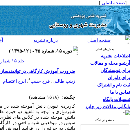
[
صفحه اصلی
]
صفحه اصلي
درباره نشريه
آخ
بخش‌های اصلی
دوره ۱۵، شماره ۴۵ - ( ۱۲-۱۳۹۵ )
اطلاعات نشریه
جلد ۱۵ شماره ۴۵ صفحات ۷۲-۵۷
آرشیو مجله و مقالات
برای نویسندگان
ضرورت آموزش کارگاهی در توانمندسازی 
برای داوران
*
زینب طالبی
،
فرح حبیب
،
ایرج اعتصام
ثبت نام و اشتراک
تماس با ما
چکیده:
(۱۵۱۸ مشاهده)
تسهیلات پایگاه
کاربردی نبودن دانش آموخته شده در م
بایگانی مقالات زیر چاپ
شهرسازی با توجه به تلفیق دو حوزه ن
دانش آموخته شده در کلاس های نظری را
جستجو در پایگاه
سپس در موقعیتی شبه واقعی در کارگاه 
دانش به حرفه را در فرایند آموزش آن