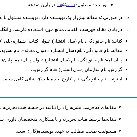
a.a@aaaa
نويسنده مسئول:
در پايين صفحه
در صورتی‌که مقاله بیش از یک نویسنده دارد، نویسنده مسئول ب.
در پایان مقاله فهرست الفبایی منابع مورد استفاده فارسی و انگ:
کتاب: نام خانوادگی، نام (سال انتشار) عنوان کتاب، شماره جلد، (.
مقاله: نام خانوادگی، نام (سال انتشار) «عنوان مقاله»، نام نشر.
پایان‌نامه: نام خانوادگی، نام (سال انتشار) عنوان پایان‌نامه، پای.
گزارش: نام سازمان (سال انتشار) «نام گزارش».
اینترنت: نام خانوادگی، نام (تاریخ اخذ مطلب): نشانی کامل سایت.
مقاله‌اي كه فرمت نشريه را دارا نباشد در جلسه هيت تحريريه
مقاله‌ها توسط هیات تحريريه و با همکاري متخصصان داوري 
مسئوليت صحت مطالب به عهده نويسنده(گان) است.