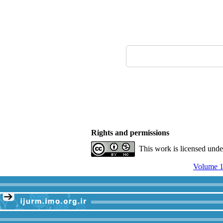
Rights and permissions
This work is licensed und
Volume 1