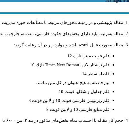
مقاله پژوهشی و در زمینه محورهاي مرتبط با مطالعات حوزه مديريت 
مقاله به‌ترتیب باید دارای بخش‌های چکیده فارسی، مقدمه، چارچوب نظر.
باشد و موارد زير در آن رعايت گردد:
word
مقاله بصورت فايل
قلم فونت ميترا نازك 12
نازك 10
Times New Roman
قلم نوشتار لاتين
فاصله سطر 14
نيم فاصله به هيچ عنوان در كل متن نباشد.
قلم جداول و شكلها فونت 10
قلم زيرنويس فارسي فونت 10 و لاتين فونت 8
قلم منابع فارسي 10 و لاتين فونت 9
حجم کل مقاله با احتساب تمام بخش‌های مذکور در بند ۲، بین ۶۰۰۰ تا ۸۰۰۰کلمه باشد.