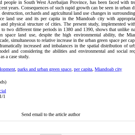
d people in South West Azerbaijan Province, has been faced with tr
ecent years. Consequences of such rapid growth can be seen in urban di
estruction, orchards and agricultural land use changes in surrounding
ace land use and its per capita in the Miandoab city with appropri
 and physical structure of cities. The present study, implemented with
ed to two different time periods in 1380 and 1390, shows that unlike na
en space land use, despite the high environmental ability, the Mia
ade, simultaneous to relative increase in the urban green space per cap
dramatically increased and imbalances in the spatial distribution of 
model and considering the abilities and environmental and social req
as a case study.
elopment
,
parks and urban green space
,
per capita
,
Miandoab city
ds)
cial
1/1
Send email to the article author