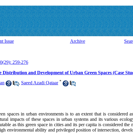
nt Issue
Archive
Sear
0(29): 259-276
le Distribution and Development of Urban Green Spaces (Case St
*
an
,
Saeed Azadi Qataar
een spaces in urban environments is to an extent that is considered a
tural impacts of these spaces in urban systems and its various ecolog
futable as this green space in cities and its per capita is considered the
h environmental ability and privileged position of intersection, devel