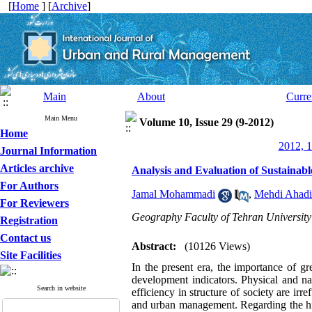
[
Home
] [
Archive
]
Main
About
Curre
Main Menu
Volume 10, Issue 29 (9-2012)
Home
2012, 1
Journal Information
Articles archive
Analysis and Evaluation of Sustainab
For Authors
Jamal Mohammadi
,
Mehdi Ahadi
For Reviewers
Geography Faculty of Tehran University
Registration
Contact us
Abstract:
(10126 Views)
Site Facilities
In the present era, the importance of gr
development indicators. Physical and na
Search in website
efficiency in structure of society are irre
and urban management. Regarding the hig