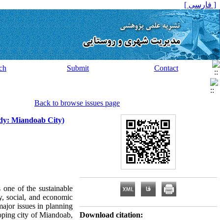
[ فارسی ]
ch
Submit
Contact
Back to browse issues page
udy: Miandoab City)
s one of the sustainable
y, social, and economic
 major issues in planning
oping city of Miandoab,
Download citation: