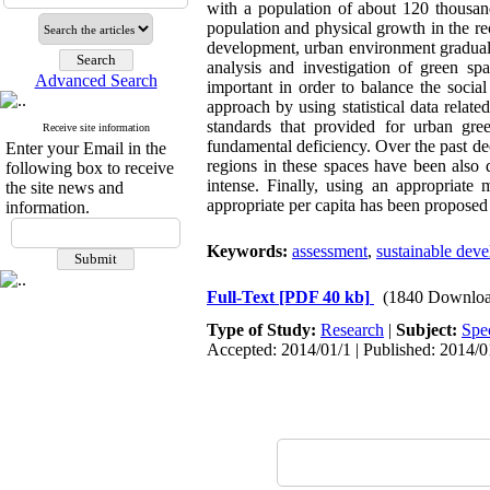
with a population of about 120 thousan
population and physical growth in the r
development, urban environment gradual d
analysis and investigation of green sp
Advanced Search
important in order to balance the social
approach by using statistical data relat
standards that provided for urban gre
Receive site information
fundamental deficiency. Over the past dec
Enter your Email in the
regions in these spaces have been also 
following box to receive
intense. Finally, using an appropriate 
the site news and
appropriate per capita has been proposed 
information.
Keywords:
assessment
,
sustainable dev
Full-Text
[PDF 40 kb]
(1840 Downloa
Type of Study:
Research
|
Subject:
Spe
Accepted: 2014/01/1 | Published: 2014/0