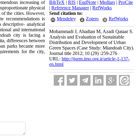
emendous increasing of
BibTeX
|
RIS
|
EndNote
|
Medlars
|
ProCite
sproportionate physical
|
Reference Manager
|
RefWorks
 of the cities. However,
Send citation to:
ate recommendations is
Mendeley
Zotero
RefWorks
 descriptive- analytical
tional and international
Mohammadi J, Ahadian M, Azadi Qataar S.
ndoab city is facing a
Analysis and Evaluation of Sustainable
ita, differences between
Distribution and Development of Urban
urban parks became more
Green Spaces (Case Study: Miandoab City).
uirements for the city,
Journal title 2012; 10 (29) :259-276
URL:
http://ijurm.imo.org.ir/article-1-137-
en.html