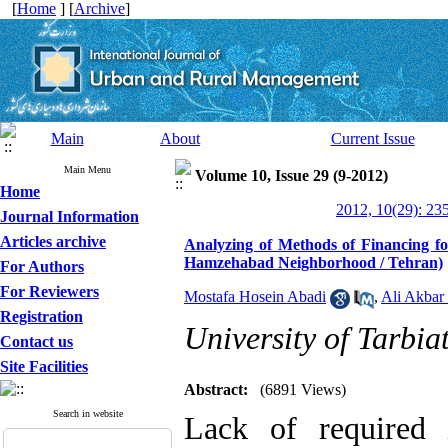
[
Home
] [
Archive
]
Main
About
Current Issue
Main Menu
Volume 10, Issue 29 (9-2012)
Home
2012, 10(29): 23
Journal Information
Articles archive
Analyzing of Methods of Financing fo
Hamzehabad Neighborhood / Tehran)
For Authors
For Reviewers
Mostafa Hosein Abadi
,
Ali Akbar
Registration
University of Tarbi
Contact us
Site Facilities
Abstract:
(6891 Views)
Search in website
Lack of required 