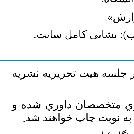
گزارش
طلب): نشانی کامل سایت
در جلسه هيت تحريريه نشريه
اري متخصصان داوري شده و
ه نوبت چاپ خواهند شد
.