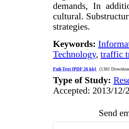
demands, In additi
cultural. Substructu
strategies.
Keywords:
Informa
Technology
,
traffic 
Full-Text
[PDF 26 kb]
(1381 Downloa
Type of Study:
Res
Accepted: 2013/12/2
Send ema