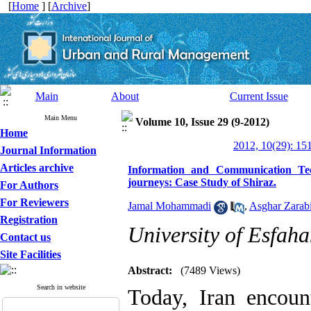
[
Home
] [
Archive
]
Main
About
Current Issue
Main Menu
Volume 10, Issue 29 (9-2012)
Home
2012, 10(29): 15
Journal Information
Articles archive
Information and Communication Tec
journeys: Case Study of Shiraz.
For Authors
For Reviewers
Jamal Mohammadi
,
Asghar Zarab
Registration
University of Esfah
Contact us
Site Facilities
Abstract:
(7489 Views)
Search in website
Today, Iran encount