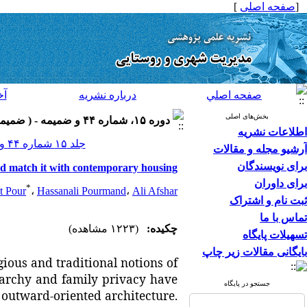
[
صفحه اصلی
]
صفحه اصلي
درباره نشريه
آخ
بخش‌های اصلی
دوره ۱۵، شماره ۴۴ و ضميمه - ( ضميمه لاتين ۱۳۹۵ )
اطلاعات نشریه
جلد ۱۵ شماره ۴۴ و ضميمه صفحات ۳۲۰-۳۱۱
آرشیو مجله و مقالات
برای نویسندگان
nd match it with contemporary housing
برای داوران
*
t Pour
،
Hassanali Pourmand
،
Ali Afshar
ثبت نام و اشتراک
تماس با ما
چکیده:
(۱۲۲۳ مشاهده)
تسهیلات پایگاه
بایگانی مقالات زیر چاپ
ious and traditional notions of
rarchy and family privacy have
جستجو در پایگاه
n
outward-oriented architecture.