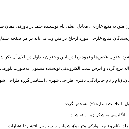
ن متن به منبع خارجی، معادل اصلیِ نام نویسنده حتما در پاورقیِ همان 
سندگان منابع خارجی مورد ارجاع در متن و... می‌باید در هر صفحه شمار
د. عنوان عکس‌ها و نمودارها در پایین و عنوان جداول در بالای آن ذکر شو
له درج گردد و آدرس پست الكترونيكي نويسنده مسئول به‌صورت پاورقی ذ
ن. (نام و نام خانوادگي: دکتری طراحی شهری، استادیار گروه
طراحی شهری،
ول با علامت ستاره (*) مشخص گردد.
و انگلیسی به شکل زیر ارائه شود:
لد، (نام و نام‌خانوادگی مترجم)، شماره چاپ، محل انتشار: انتشارات.