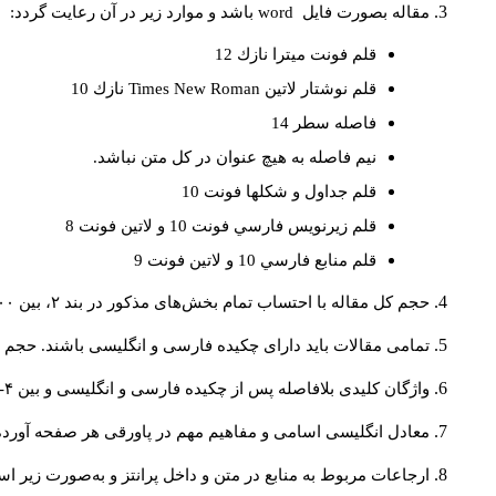
مقاله بصورت فايل
word
باشد و موارد زير در آن رعايت گردد:
قلم فونت ميترا نازك 12
قلم نوشتار لاتين
Times New Roman
نازك 10
فاصله سطر 14
نيم فاصله به هيچ عنوان در كل متن نباشد.
قلم جداول و شكلها فونت 10
قلم زيرنويس فارسي فونت 10 و لاتين فونت 8
قلم منابع فارسي 10 و لاتين فونت 9
حجم کل مقاله با احتساب تمام بخش‌های مذکور در بند ۲، بین ۶۰۰۰ تا ۸۰۰۰کلمه باشد.
تمامی مقالات باید دارای چکیده فارسی و انگلیسی باشند. حجم هر دو چکیده کمتر از ۲۰۰ 
واژگان کلیدی بلافاصله پس از چکیده فارسی و انگلیسی و بین ۴-۶ کلمه نوشته شود.
معادل انگلیسی اسامی و مفاهیم مهم در پاورقی هر صفحه آورده
ارجاعات مربوط به منابع در متن و داخل پرانتز و به‌صورت زیر ا