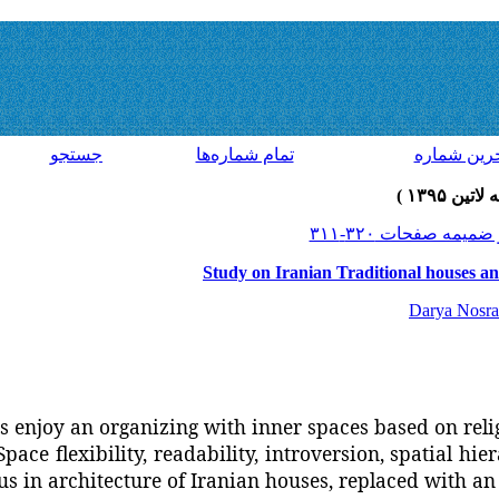
رين شماره
تمام شماره‌ها
جستجو
Study on Iranian Traditional houses a
Darya Nosra
s enjoy an organizing with inner spaces based on relig
Space flexibility, readability, introversion,
spatial hie
tus in architecture of Iranian houses, replaced with a