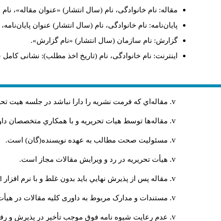
مقاله: نام خانوادگی، نام (سال انتشار) «عنوان مقاله»، نا
پایان‌نامه: نام خانوادگی، نام (سال انتشار) عنوان پایان‌نامه
گزارش: نام سازمان (سال انتشار) «نام گزارش».
اینترنت: نام خانوادگی، نام (تاریخ اخذ مطلب): نشانی کامل 
مقاله‌اي كه فرمت نشريه را دارا نباشد در جلسه هيت ت
مقاله‌ها توسط هیات تحريريه و با همکاري متخصصان د
مسئوليت صحت مطالب به عهده نويسنده(گان) است.
هيأت تحريريه در رد و ويرايش مقالات مجاز است.
مقاله پس از پذيرش نهايي باید بدون غلط و با نرم افزار
rd
مستندات و مدارک مربوط به داوری کلیه مقالات در هیأت 
عدم رعایت شیوه نامه فوق موجب تأخیر در پذیرش و رفت 