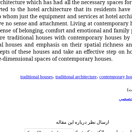
rchitecture which has had all the necessary spaces f
ed to the hotel architecture that its residents have
to whom just the equipment and services at
hotel arch
ve no sense and attachment. Living at contemporary 
ense of belonging, comfort and emotional and family 
re traditional houses with contemporary houses by 
nal houses and emphasis on their spatial richness
a
epts of these houses and take an effective step on h
e-dimensional spaces of contemporary houses.
traditional houses
،
traditional architecture
،
contemporary ho
خصصي
ارسال نظر درباره این مقاله