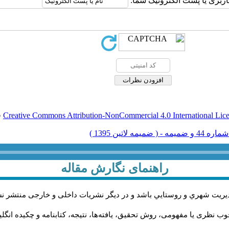
اربری یا پست الکترونیک شما:
Creative Commons Attribution-NonCommercial 4.0 International Lic
ق
راهنمای نگارش مقاله
يريت شهري و روستايي باشد و در دیگر نشریات داخلی و خارجی منتشر ن
ب نظری یا مفهومی، روش تحقیق، یافته‌ها، نتیجه، کتابنامه و چکیده انگل