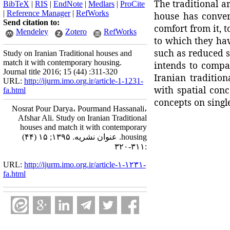
The traditional a
BibTeX
|
RIS
|
EndNote
|
Medlars
|
ProCite
|
Reference Manager
|
RefWorks
house has convert
Send citation to:
comfort from it, 
Mendeley
Zotero
RefWorks
to which they ha
such as reduced s
Study on Iranian Traditional houses and
match it with contemporary housing.
intends to compa
Journal title 2016; 15 (44) :311-320
Iranian traditio
URL:
http://ijurm.imo.org.ir/article-1-1231-
with spatial conc
fa.html
concepts on singl
Nosrat Pour Darya، Pourmand Hassanali،
Afshar Ali. Study on Iranian Traditional
houses and match it with contemporary
housing. عنوان نشریه. ۱۳۹۵; ۱۵ (۴۴)
:۳۱۱-۳۲۰
URL:
http://ijurm.imo.org.ir/article-۱-۱۲۳۱-
fa.html