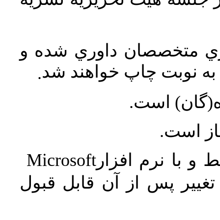
اري متخصصان داوري شده و
ه نوبت چاپ خواهند شد
.
ه(گان) است
جاز است
Microsoft
 و با نرم افزار
غییر پس از آن قابل قبول