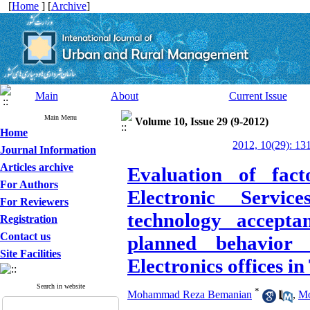
[
Home
] [
Archive
]
Main
About
Current Issue
Main Menu
Volume 10, Issue 29 (9-2012)
Home
2012, 10(29): 13
Journal Information
Articles archive
Evaluation of fact
For Authors
Electronic Servi
For Reviewers
technology accept
Registration
Contact us
planned behavior
Site Facilities
Electronics offices i
Search in website
*
Mohammad Reza Bemanian
,
Mo