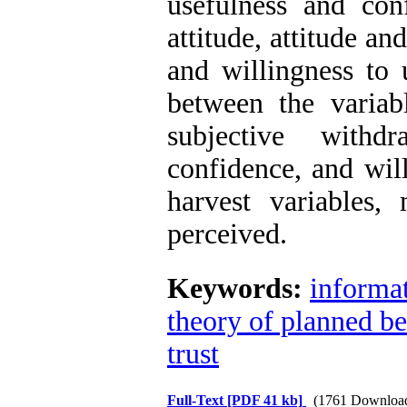
usefulness and con
attitude, attitude a
and willingness to 
between the variab
subjective withd
confidence, and wil
harvest variables,
perceived.
Keywords:
informa
theory of planned b
trust
Full-Text
[PDF 41 kb]
(1761 Downloa