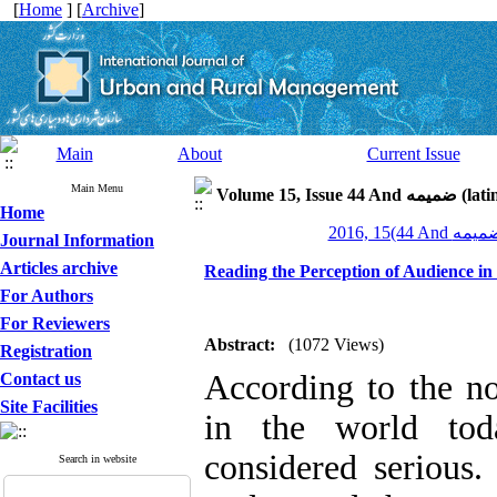
[
Home
] [
Archive
]
Main
About
Current Issue
Main Menu
Volume 15, Is
Home
Journal Information
Articles archive
Reading the Perception of Audience i
For Authors
For Reviewers
Abstract:
(1072 Views)
Registration
According to the no
Contact us
Site Facilities
in the world tod
considered serious.
Search in website