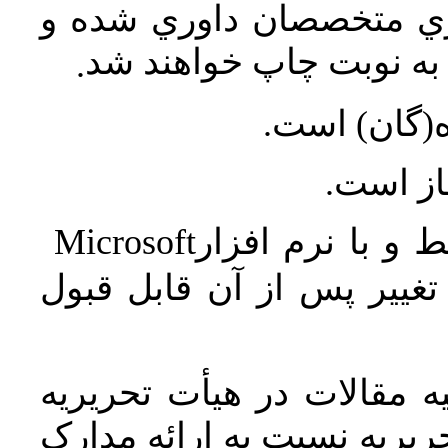
اري متخصصان داوري شده و
ه نوبت چاپ خواهند شد
.
ه(گان) است
جاز است
Microsoft
 و با نرم افزار
غییر پس از آن قابل قبول
 مقالات در هیأت تحریریه
یریه نسبت به ارائه مدارک