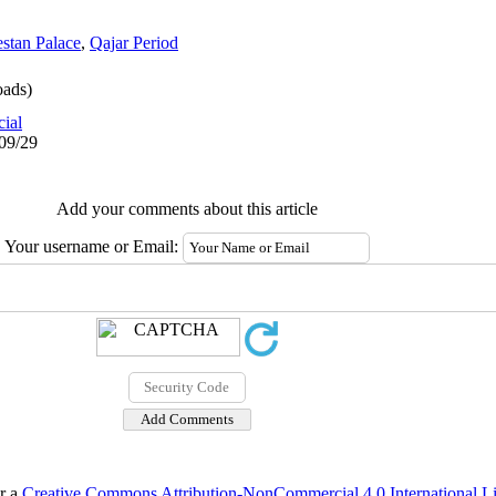
stan Palace
,
Qajar Period
ads)
cial
/09/29
Add your comments about this article
Your username or Email:
er a
Creative Commons Attribution-NonCommercial 4.0 International L