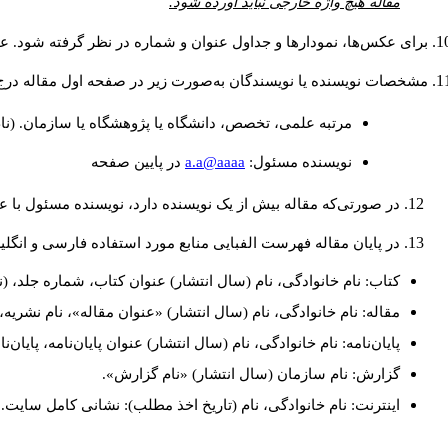
مقاله هیچ واژه خارجی نباید آورده شود.
برای عکس‌ها، نمودارها و جداول عنوان و شماره در نظر گرفته شود. عنو
مشخصات نویسنده یا نویسندگان به‌صورت زیر در صفحه اول مقاله درج
مرتبه علمی، تخصص، دانشگاه یا پژوهشگاه یا سازمان. (نا
a.a@aaaa
نويسنده مسئول:
در پايين صفحه
در صورتی‌که مقاله بیش از یک نویسنده دارد، نویسنده مسئول با
در پایان مقاله فهرست الفبایی منابع مورد استفاده فارسی و انگل
کتاب: نام خانوادگی، نام (سال انتشار) عنوان کتاب، شماره جلد، (ن
مقاله: نام خانوادگی، نام (سال انتشار) «عنوان مقاله»، نام نشری
پایان‌نامه: نام خانوادگی، نام (سال انتشار) عنوان پایان‌نامه، پایا
گزارش: نام سازمان (سال انتشار) «نام گزارش».
اینترنت: نام خانوادگی، نام (تاریخ اخذ مطلب): نشانی کامل سایت.