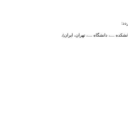
دد:
ه ....، دانشگاه ....، تهران، ایران).