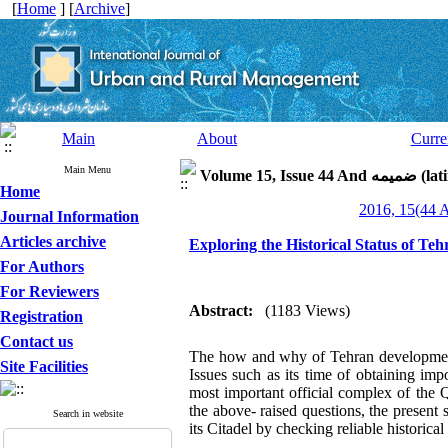
[
Home
] [
Archive
]
Main
About
Curre
Main Menu
latin speci)
Home
Journal Information
Articles archive
Exploring the Historical Status of Teh
For Authors
For Reviewers
Abstract:
(1183 Views)
Registration
Contact us
The how and why of Tehran development a
Site Facilities
Issues such as its time of obtaining imp
most important official complex of the 
the above- raised questions, the present
Search in website
its Citadel by checking reliable historica