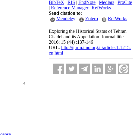
BibTeX
|
RIS
|
EndNote
|
Medlars
|
ProCite
|
Reference Manager
|
RefWorks
Send citation to:
Mendeley
Zotero
RefWorks
Exploring the Historical Status of Tehran
Citadel and its Appellation. Journal title
2016; 15 (44) :137-146
URL:
http://ijurm.imo.org.ir/article-1-1215-
en.html
icense
.