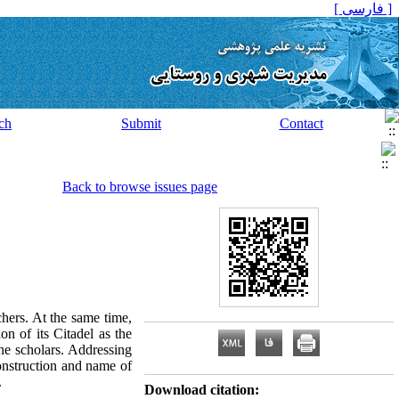
[ فارسی ]
ch
Submit
Contact
Back to browse issues page
hers. At the same time,
on of its Citadel as the
he scholars. Addressing
construction and name of
.
Download citation: