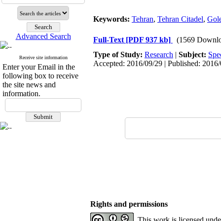
Keywords:
Tehran
,
Tehran Citadel
,
Gole
Advanced Search
Full-Text
[PDF 937 kb]
(1569 Downlo
Type of Study:
Research
|
Subject:
Spe
Receive site information
Accepted: 2016/09/29 | Published: 2016
Enter your Email in the
following box to receive
the site news and
information.
Rights and permissions
This work is licensed und