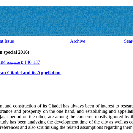
nt Issue
Archive
Sear
Volume 15, Issue 44 And ضميمه (al 2016
2016, 15(44 And ضميمه): 137-146
ran Citadel and its Appellation
nd construction of its Citadel has always been of interest to researc
ortance and prosperity on the one hand, and establishing and appellati
Qajar period on the other, are among the concerns mostly ignored by t
 study has been analyzing the development time of the city as well as 
l references and also scrutinizing the related assumptions regarding them