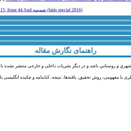
Volume 15, Issue 44 And ضميمه (latin special 2016)
راهنمای نگارش مقاله
شهري و روستايي باشد و در دیگر نشریات داخلی و خارجی منتشر نشده با
 یا مفهومی، روش تحقیق، یافته‌ها، نتیجه، کتابنامه و چکیده انگلیسی با