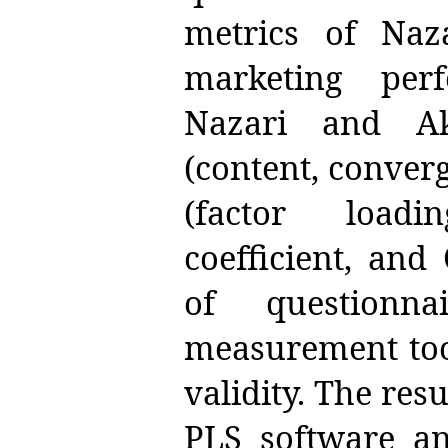
metrics of Naz
marketing per
Nazari and Ak
(content, converg
(factor loadi
coefficient, and
of questionna
measurement tool
validity. The res
PLS software and