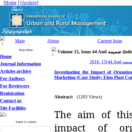
[
Home
] [
Archive
]
Main
About
Current Issue
Main Menu
Volume 15, Is
Home
Journal Information
Articles archive
Investigating the Impact of Organi
Marketing (Case Study: Elon Plast C
For Authors
For Reviewers
Registration
Abstract:
(1203 Views)
Contact us
Site Facilities
The aim of thi
Search in website
impact of org