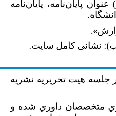
عنوان پایان‌نامه، پایان‌نامه
انشگاه
گزارش
طلب): نشانی کامل سایت
در جلسه هيت تحريريه نشريه
اري متخصصان داوري شده و