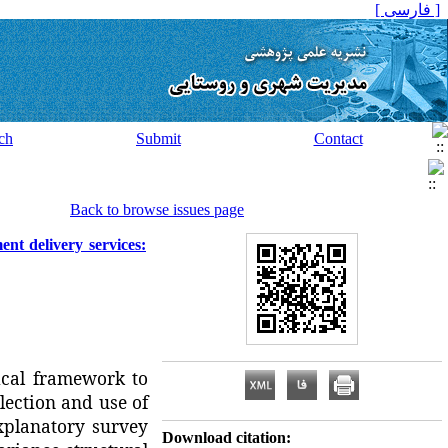
[ فارسی ]
ch
Submit
Contact
Back to browse issues page
nt delivery services:
ical framework to
lection and use of
xplanatory survey
Download citation: