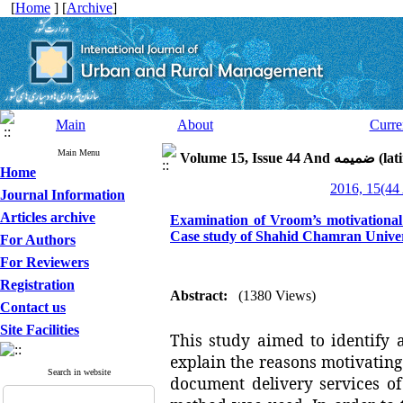
[
Home
] [
Archive
]
Main
About
Curre
Main Menu
latin speci)
Home
Journal Information
Articles archive
Examination of Vroom’s motivational 
Case study of Shahid Chamran Univer
For Authors
For Reviewers
Registration
Abstract:
(1380 Views)
Contact us
Site Facilities
This study aimed to identify
explain the reasons motivating
Search in website
document delivery services of