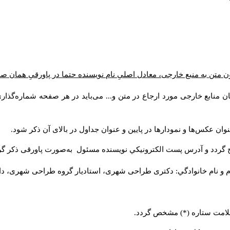
ن متن به منبع خارجی، معادل اصلیِ نام نویسنده حتما در پاورقیِ همان 
 منابع خارجی مورد ارجاع در متن و... می‌باید در هر صفحه شماره‌گذار
ان عکس‌ها و نمودارها در پایین و عنوان جداول در بالای آن ذکر شود.
 گردد و آدرس پست الكترونيكي نويسنده مسئول به‌صورت پاورقی ذکر گر
م و نام خانوادگي: دکتری طراحی شهری، استادیار گروه
طراحی شهری، دانشکد
 علامت ستاره (*) مشخص گردد.