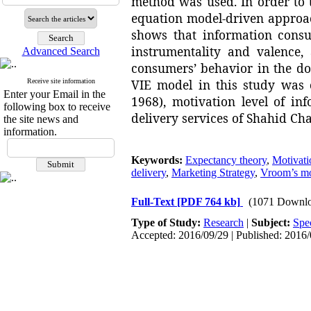
method was used. In order to t
equation model-driven approac
shows that information consu
instrumentality and valence,
Advanced Search
consumers’ behavior in the do
VIE model in this study was 
Receive site information
Enter your Email in the
1968), motivation level of i
following box to receive
delivery services of Shahid Ch
the site news and
information.
Keywords:
Expectancy theory
,
Motivati
delivery
,
Marketing Strategy
,
Vroom’s mot
Full-Text
[PDF 764 kb]
(1071 Downlo
Type of Study:
Research
|
Subject:
Spe
Accepted: 2016/09/29 | Published: 2016