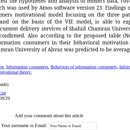
est the hypotheses and analysis of model’s data, cov
h was used by Amos software version 23. Findings of
mers motivational model focusing on the three pat
 and on the basis of the VIE model, is able to ex
cument delivery services of Shahid Chamran Universit
confirmed. Also according to the proposed table (
N
nformation consumers in their behavioral motivatio
amran University of Ahvaz was predicted to be averag
on
,
Information consumers
,
Behaviors of information consumers
,
Infor
ivational theory.
ads)
cial
/09/29
Add your comments about this article
Your username or Email: