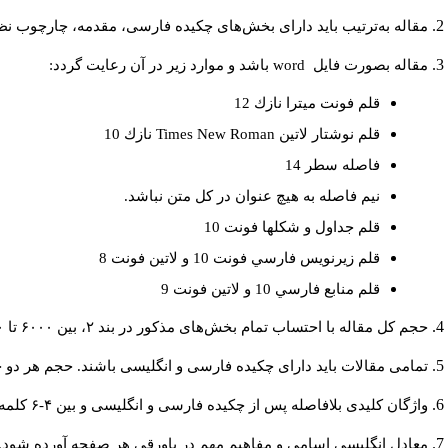
مقاله به‌ترتیب باید دارای بخش‌های چکیده فارسی، مقدمه، چارچوب نظری
مقاله بصورت فايل
word
باشد و موارد زير در آن رعايت گردد:
قلم فونت ميترا نازك 12
قلم نوشتار لاتين
Times New Roman
نازك 10
فاصله سطر 14
نيم فاصله به هيچ عنوان در كل متن نباشد.
قلم جداول و شكلها فونت 10
قلم زيرنويس فارسي فونت 10 و لاتين فونت 8
قلم منابع فارسي 10 و لاتين فونت 9
حجم کل مقاله با احتساب تمام بخش‌های مذکور در بند ۲، بین ۶۰۰۰ تا ۸۰۰۰کلمه باشد.
تمامی مقالات باید دارای چکیده فارسی و انگلیسی باشند. حجم هر دو چکیده کمتر از ۲۰۰ و بیشتر 
واژگان کلیدی بلافاصله پس از چکیده فارسی و انگلیسی و بین ۴-۶ کلمه نوشته شود.
معادل انگلیسی اسامی و مفاهیم مهم در پاورقی هر صفحه آورده شود.