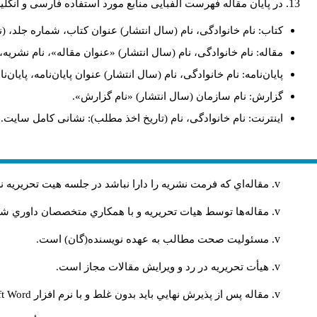
در پایان مقاله فهرست الفبایی منابع مورد استفاده فارسی و انگل
کتاب: نام خانوادگی، نام (سال انتشار) عنوان کتاب، شماره جلد، (ن
مقاله: نام خانوادگی، نام (سال انتشار) «عنوان مقاله»، نام نشری
پایان‌نامه: نام خانوادگی، نام (سال انتشار) عنوان پایان‌نامه، پایا
گزارش: نام سازمان (سال انتشار) «نام گزارش».
اینترنت: نام خانوادگی، نام (تاریخ اخذ مطلب): نشانی کامل سایت.
مقاله‌اي كه فرمت نشريه را دارا نباشد در جلسه هيت تحريريه
مقاله‌ها توسط هیات تحريريه و با همکاري متخصصان داوري 
مسئوليت صحت مطالب به عهده نويسنده(گان) است.
هيأت تحريريه در رد و ويرايش مقالات مجاز است.
مقاله پس از پذيرش نهايي باید بدون غلط و با نرم افزار
ft Word