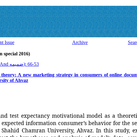
nt Issue
Archive
Sear
Volume 15, Issue 44 And ضميمه (al 2016
2016, 15(44 And ضميمه): 53-66
theory: A new marketing strategy in consumers of online docume
sity of Ahvaz
 and test expectancy
motivational
model as a theoret
 expected information consumer’s behavior for the se
 Shahid Chamran University, Ahvaz. In this study, e