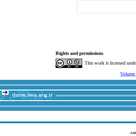
Rights and permissions
This work is licensed und
شد
.