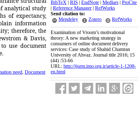
ariance structural
BibTeX
|
RIS
|
EndNote
|
Medlars
|
ProCite
 analytical study
|
Reference Manager
|
RefWorks
Send citation to:
hs of expectancy,
Mendeley
Zotero
RefWorks
plain information
y; therefore, the
Examination of Vroom’s motivational
ewstrom
& Davis,
theory: A new marketing strategy in
consumers of online document delivery
n to use document
services: Case study of Shahid Chamran
e.
University of Ahvaz. Journal title 2016; 15
(44) :53-66
URL:
http://ijurm.imo.org.ir/article-1-1208-
en.html
mation need
,
Document