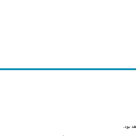
د بود
.