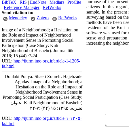
purpose of the present
BibTeX
|
RIS
|
EndNote
|
Medlars
|
ProCite
citizens. In this regar
|
Reference Manager
|
RefWorks
sample. In the present 
Send citation to:
surveying based on the 
Mendeley
Zotero
RefWorks
methods have been used
residents of the Kuti
Image of a Neighborhood; a Hesitation on
software was used for d
the Role and Impact of Neighborhood
sense and preparation 
Involvement Sense in Promoting Social
increasing the neighbor
Participation (Case Study: Kuti
Neighborhood of Bushehr). Journal title
2016; 15 (44) :7-24
URL:
http://ijurm.imo.org.ir/article-1-1205-
fa.html
Doulabi Pouya، Shaeri Zohreh، Hajebzade
Aghdas. Image of a Neighborhood; a
Hesitation on the Role and Impact of
Neighborhood Involvement Sense in
Promoting Social Participation (Case Study:
Kuti Neighborhood of Bushehr). عنوان
نشریه. ۱۳۹۵; ۱۵ (۴۴) :۷-۲۴
URL:
http://ijurm.imo.org.ir/article-۱-۱۲۰۵-
fa.html