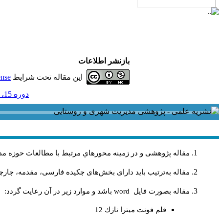
بازنشر اطلاعات
این مقاله تحت شرایط
ense
دوره 15، شماره 44 و ضميمه - ( ضميمه لاتين 1395 )
مقاله پژوهشی و در زمینه محورهاي مرتبط با مطالعات حوزه مد
مقاله به‌ترتیب باید دارای بخش‌های چکیده فارسی، مقدمه، چارچو
مقاله بصورت فايل
word
باشد و موارد زير در آن رعايت گردد:
قلم فونت ميترا نازك 12