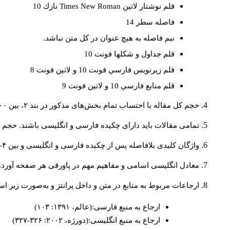
قلم نوشتار لاتين
Times New Roman
نازك 10
فاصله سطر 14
نيم فاصله به هيچ عنوان در كل متن نباشد.
قلم جداول و شكلها فونت 10
قلم زيرنويس فارسي فونت 10 و لاتين فونت 8
قلم منابع فارسي 10 و لاتين فونت 9
حجم کل مقاله با احتساب تمام بخش‌های مذکور در بند ۲، بین ۶۰۰۰ تا ۸۰۰۰کلمه باشد.
تمامی مقالات باید دارای چکیده فارسی و انگلیسی باشند. حجم هر دو چکیده کمتر از ۲۰۰ 
واژگان کلیدی بلافاصله پس از چکیده فارسی و انگلیسی و بین ۴-۶ کلمه نوشته شود.
معادل انگلیسی اسامی و مفاهیم مهم در پاورقی هر صفحه آورده
ارجاعات مربوط به منابع در متن و داخل پرانتز و به‌صورت زیر ا
ارجاع به منبع فارسی:(عالم، ۱۳۹۱: ۱۰۳)
ارجاع به منبع انگلیسی:(دورژه، ۲۰۰۲: ۳۲۶-۳۲۷)