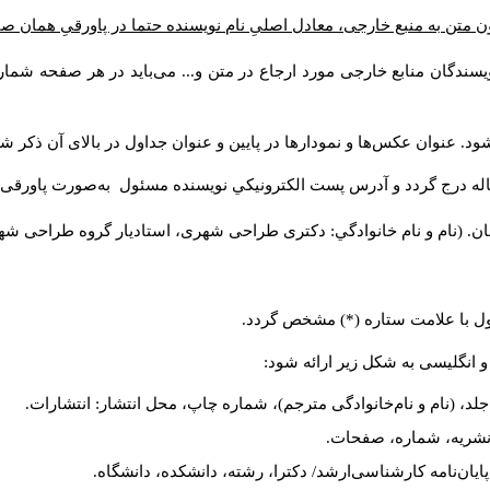
ن متن به منبع خارجی، معادل اصلیِ نام نویسنده حتما در پاورقیِ همان 
سندگان منابع خارجی مورد ارجاع در متن و... می‌باید در هر صفحه شمار
د. عنوان عکس‌ها و نمودارها در پایین و عنوان جداول در بالای آن ذکر شو
له درج گردد و آدرس پست الكترونيكي نويسنده مسئول به‌صورت پاورقی ذ
ن. (نام و نام خانوادگي: دکتری طراحی شهری، استادیار گروه
طراحی شهری،
ول با علامت ستاره (*) مشخص گردد.
و انگلیسی به شکل زیر ارائه شود:
لد، (نام و نام‌خانوادگی مترجم)، شماره چاپ، محل انتشار: انتشارات.
م نشریه، شماره، صفحات.
، پایان‌نامه کارشناسی‌ارشد/ دکترا، رشته، دانشکده، دانشگاه.