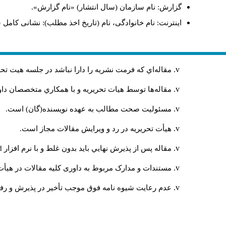
گزارش: نام سازمان (سال انتشار) «نام گزارش».
اینترنت: نام خانوادگی، نام (تاریخ اخذ مطلب): نشانی کامل 
مقاله‌اي كه فرمت نشريه را دارا نباشد در جلسه هيت ت
مقاله‌ها توسط هیات تحريريه و با همکاري متخصصان د
مسئوليت صحت مطالب به عهده نويسنده(گان) است.
هيأت تحريريه در رد و ويرايش مقالات مجاز است.
مقاله پس از پذيرش نهايي باید بدون غلط و با نرم افزار
rd
مستندات و مدارک مربوط به داوری کلیه مقالات در هیأت 
عدم رعایت شیوه نامه فوق موجب تأخیر در پذیرش و رفت 