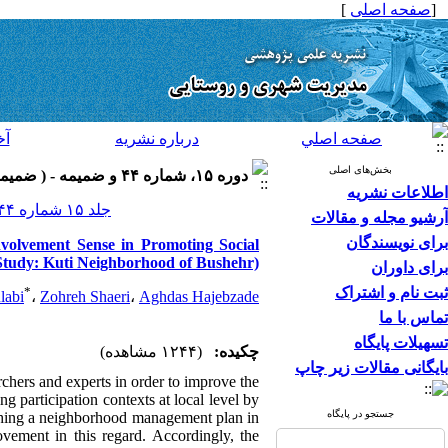
[
صفحه اصلی
]
صفحه اصلي
درباره نشريه
آخ
بخش‌های اصلی
دوره ۱۵، شماره ۴۴ و ضميمه - ( ضميمه لاتين ۱۳۹۵ )
اطلاعات نشریه
جلد ۱۵ شماره ۴۴ و ضميمه صفحات ۲۴-۷
آرشیو مجله و مقالات
برای نویسندگان
volvement Sense in Promoting Social
 Study: Kuti Neighborhood of Bushehr)
برای داوران
ثبت نام و اشتراک
*
labi
،
Zohreh Shaeri
،
Aghdas Hajebzade
تماس با ما
تسهیلات پایگاه
چکیده:
(۱۲۴۴ مشاهده)
بایگانی مقالات زیر چاپ
chers and experts in order to improve the
g participation contexts at local level by
جستجو در پایگاه
blishing a neighborhood management plan in
ovement in this regard. Accordingly, the