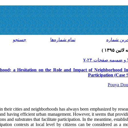
رين شماره
تمام شماره‌ها
جستجو
hood; a Hesitation on the Role and Impact of Neighborhood In
Participation (Case
Pouya Dou
 in their cities and neighborhoods has always been emphasized by resear
fe and having efficient urban management. However, it seems that providin
ions and substrates that facilitate participation. In the meantime, esta
cipation contexts at local level by citizens can be considered as a m