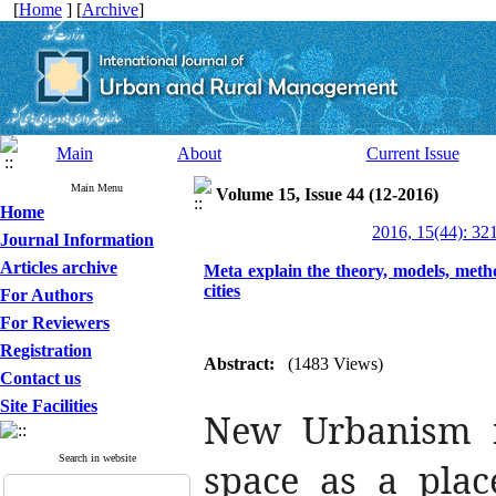
[
Home
] [
Archive
]
Main
About
Current Issue
Main Menu
Volume 15, Issue 44 (12-2016)
Home
2016, 15(44): 32
Journal Information
Articles archive
Meta explain the theory, models, metho
cities
For Authors
For Reviewers
Registration
Abstract:
(1483 Views)
Contact us
Site Facilities
New Urbanism in
Search in website
space as a place