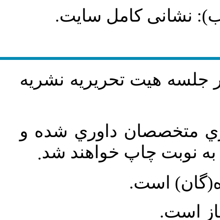
طلب): نشانی کامل سایت
در جلسه هيت تحريريه نشريه
اري متخصصان داوري شده و
ه نوبت چاپ خواهند شد
.
ه(گان) است
جاز است